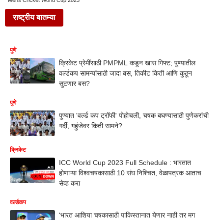
Mens Cricket World Cup 2023
राष्ट्रीय बातम्या
पुणे
क्रिकेट प्रेमींसाठी PMPML कडून खास गिफ्ट; पुण्यातील
वर्ल्डकप सामन्यांसाठी जादा बस, तिकीट किती आणि कुठून
सुटणार बस?
पुणे
पुण्यात 'वर्ल्ड कप ट्रॉफी' पोहोचली, चषक बघण्यासाठी पुणेकरांची
गर्दी, गहुंजेवर किती सामने?
क्रिकेट
ICC World Cup 2023 Full Schedule : भारतात
होणाऱ्या विश्वचषकासाठी 10 संघ निश्चित, वेळापत्रक आताच
सेव्ह करा
वर्ल्डकप
'भारत आशिया चषकासाठी पाकिस्तानात येणार नाही तर मग