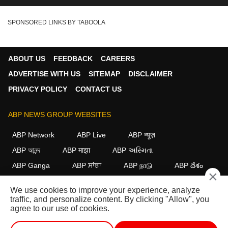
SPONSORED LINKS BY TABOOLA
ABOUT US
FEEDBACK
CAREERS
ADVERTISE WITH US
SITEMAP
DISCLAIMER
PRIVACY POLICY
CONTACT US
ABP NEWS GROUP WEBSITES
ABP Network
ABP Live
ABP न्यूज़
ABP আনন্দ
ABP माझा
ABP અસ્મિતા
ABP Ganga
ABP ਸਾਂਝਾ
ABP நாடு
ABP దేశం
×
FOLLOW US
We use cookies to improve your experience, analyze
traffic, and personalize content. By clicking "Allow", you
agree to our use of cookies.
This website follows the
DNPA Code of Ethics.
Copyright@2026.