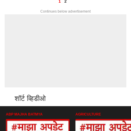
1
2
Continues below advertisement
शॉर्ट व्हिडीओ
ABP MAJHA BATMYA
AGRICULTURE