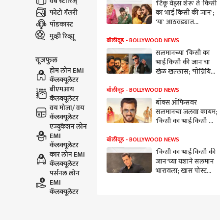
वेब स्टोरिज्
'टिकू वेड्स शेरू' ते 'किसी
फोटो गॅलरी
का भाई किसी की जान';
'या' आठवड्यात
पॉडकास्ट
प्रेक्षकांना घरबसल्या
मुव्ही रिव्ह्यू
मिळणार मनोरंजनाची
बॉलीवूड - BOLLYWOOD NEWS
मेजवानी
सलमानच्या 'किसी का
यूजफुल
भाई किसी की जान'चा
होम लोन EMI
खेळ खल्लास; 'पोन्नियिन
कॅलक्यूलेटर
सेल्वन 2'ने रिलीजच्या
बीएमआय
पहिल्या दिवशी कमावले
बॉलीवूड - BOLLYWOOD NEWS
कॅलक्यूलेटर
फक्त 32 कोटी
बॉक्स ऑफिसवर
वय मोजा/ वय
सलमानचा जलवा कायम;
कॅलक्यूलेटर
'किसी का भाई किसी की
एज्युकेशन लोन
जान' नं चौथ्या दिवशी
EMI
केली एवढी कमाई
बॉलीवूड - BOLLYWOOD NEWS
कॅलक्यूलेटर
'किसी का भाई किसी की
कार लोन EMI
जान'च्या यशाने सलमान
कॅलक्यूलेटर
भारावला; खास पोस्ट
पर्सनल लोन
शेअर करत मानले
EMI
चाहत्यांचे आभार
कॅलक्यूलेटर