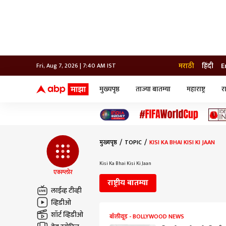
मराठी
हिंदी
E
Fri, Aug 7, 2026 | 7:40 AM IST
मुख्यपृष्ठ
ताज्या बातम्या
महाराष्ट्र
र
बातम्या
जॅाब माझा
लाईफ
भारत
महाराष्ट्र
टेक-गॅजेट
मुंबई
ऑटो
टेलिव्हिजन
विश्व
विश्व
मुख्यपृष्ठ
TOPIC
KISI KA BHAI KISI KI JAAN
कोल्हापूर
पुणे
Kisi Ka Bhai Kisi Ki Jaan
नवी मुंबई
एक्स्प्लोर
अमरावती
राष्ट्रीय बातम्या
अहमदनगर
लाईव्ह टीव्ही
अकोला
व्हिडीओ
शॉर्ट व्हिडीओ
बॉलीवूड - BOLLYWOOD NEWS