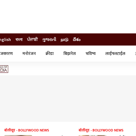
nglish
বাংলা
ਪੰਜਾਬੀ
ગુજરાતી
நாடு
దేశం
ाजकारण
मनोरंजन
क्रीडा
बिझनेस
भविष्य
लाईफस्टाईल
स्टाईल
क्राईम
व्यापार-उद्योग
ट्रेडिंग
ऑटो
बॉलीवूड - BOLLYWOOD NEWS
बॉलीवूड - BOLLYWOOD NEWS