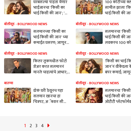
घरबसल्या पाहता येणार
100 कोटींच्या क्
भाईजानचा 'किसी का
सामील झाला 'क
भाई किसी की जान'; 'या'
भाई किसी की जा
ओटीटी प्लॅटफॉर्मवर
सलमानच्या चित्रप
चित्रपट होणार रिलीज
दहा दिवसात केल
बॉलीवूड - BOLLYWOOD NEWS
बॉलीवूड - BOLLYWOOD NEWS
कमाई
सलमानच्या 'किसी का
सलमानचा 'किसी
भाई किसी की जान' च्या
भाई किसी की जा
कमाईत घसरण; जाणून
लवकरच 100 कोट
घ्या सहाव्या दिवसाचं
टप्पा पार करणार;
कलेक्शन
घ्या पाच दिवसांचं
बॉलीवूड - BOLLYWOOD NEWS
बॉलीवूड - BOLLYWOOD NEWS
ऑफिस कलेक्शन.
किलर लूकमधील फोटो
‘किसी का भाई क
शेअर करत सलमाननं
जान’नं वीकेंडला 
मानले चाहत्यांचे आभार;
बंपर कमाई; जाणून
'हे' आहे कारण
तिसऱ्या दिवसाचं
कलेक्शन
बातम्या
बॉलीवूड - BOLLYWOOD NEWS
डोकं घरी ठेवूनच पहा
सलमानचा 'किसी
सलमान खानचा हा
भाई किसी की जान
चित्रपट, अॅक्शन सीन्स
ओटीटी प्लॅटफॉर्म
एकदम बालिश, वाचा
होणार रिलीज!
रिव्ह्यू
1
2
3
4