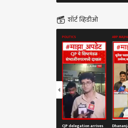
शॉर्ट व्हिडीओ
POLITICS
ABP MAJH
पर्सनल
टॉप
हॅलो गेस्ट
राजक
आमच्यासोबत जाहिरात करा
प्रायव्हसी पॉलिसी
संपर्क साधा
करिअर
काँग्
फीडबॅक
CJP delegation arrives
Dhananj
टीका,