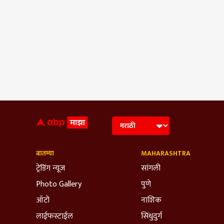
बातम्या
MAHARASHTRA
ट्रेडिंग न्यूज
सांगली
Photo Gallery
पुणे
ऑटो
नाशिक
लाईफस्टाईल
सिंधुदुर्ग