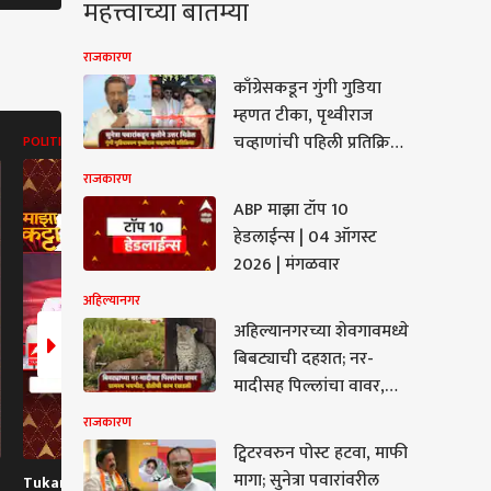
महत्त्वाच्या बातम्या
राजकारण
काँग्रेसकडून गुंगी गुडिया
म्हणत टीका, पृथ्वीराज
चव्हाणांची पहिली प्रतिक्रिया;
POLITICS
ABP MAJHA BATMYA
ABP MAJHA B
म्हणाले, अर्थातच सुनेत्रा
राजकारण
पवारांकडून कृतीतून उत्तर
ABP माझा टॉप 10
मिळेल
हेडलाईन्स | 04 ऑगस्ट
2026 | मंगळवार
अहिल्यानगर
अहिल्यानगरच्या शेवगावमध्ये
कारण
बिबट्याची दहशत; नर-
मादीसह पिल्लांचा वावर,
शेतात जायचं कसं? ग्रामस्थ
राजकारण
काळजीत
ट्विटरवरुन पोस्ट हटवा, माफी
टरवरुन पोस्ट हटवा, माफी
मागा; सुनेत्रा पवारांवरील
Tukaram Mundhe On
Tukaram Mundhe
Raj Thacke
 सुनेत्रा पवारांवरील