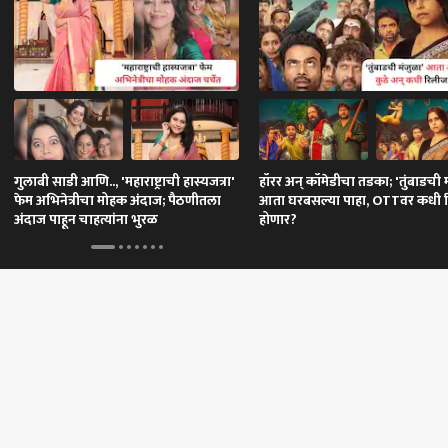
न षड्यंत्र : एकनाथ शिंदे
गुलाबी साडी आणि.., 'महाराष्ट्राची हास्यजत्रा'
हॉरर अन् कॉमेडीचा तडका; 'तुंबाडची 
फेम अभिनेत्रीचा मोहक अंदाज; पैठणीतला
आता घरबसल्या पाहा, OTTवर कधी 
अंदाज पाहून चाहत्यांना भुरळ
होणार?