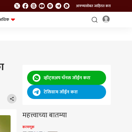
आमच्यासोबत जाहिरात करा
अधिक
शेत-शिवार
भविष्य
का
व्हॉट्सअप चॅनल जॉईन करा
टेलिग्राम जॉईन करा
महत्त्वाच्या बातम्या
करमणूक