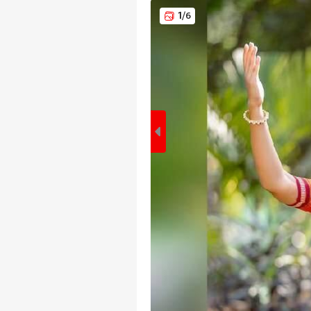
1
/6
पर्सनल
टॉप