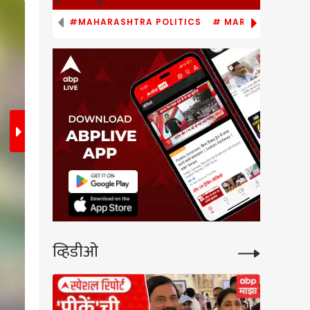
2
/6
#MAHARASHTRA POLITICS
# MARATHI NEWS
व्हिडीओ
अभिनेत्री रसिका सुनील हिने देखील अशाच खास आणि हटके श