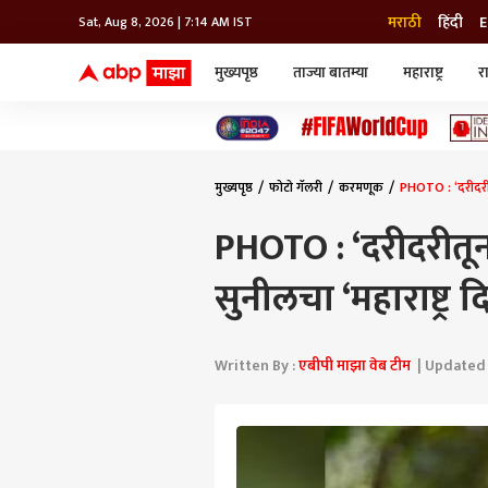
मराठी
हिंदी
E
Sat, Aug 8, 2026 | 7:14 AM IST
मुख्यपृष्ठ
ताज्या बातम्या
महाराष्ट्र
र
बातम्या
जॅाब माझा
लाईफ
भारत
महाराष्ट्र
टेक-गॅजेट
मुंबई
ऑटो
टेलिव्हिजन
विश्व
विश्व
मुख्यपृष्ठ
फोटो गॅलरी
करमणूक
PHOTO : ‘दरीदरीतू
कोल्हापूर
पुणे
PHOTO : ‘दरीदरीतून 
नवी मुंबई
अमरावती
सुनीलचा ‘महाराष्ट्र
अहमदनगर
अकोला
Written By :
एबीपी माझा वेब टीम
| Updated a