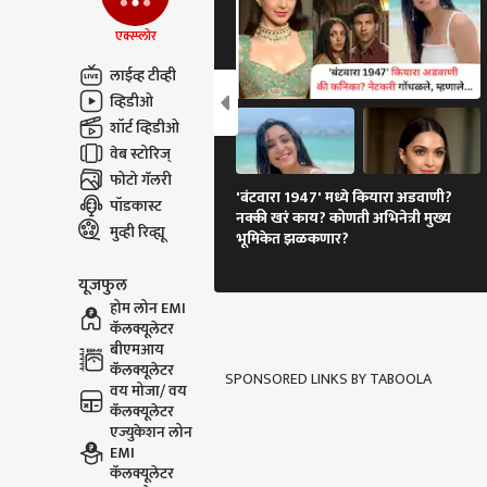
आंदोल
एक्स्प्लोर
लाईव्ह टीव्ही
व्हिडीओ
शॉर्ट व्हिडीओ
वेब स्टोरिज्
फोटो गॅलरी
'बंटवारा 1947' मध्ये कियारा अडवाणी?
पॉडकास्ट
नक्की खरं काय? कोणती अभिनेत्री मुख्य
मुव्ही रिव्ह्यू
भूमिकेत झळकणार?
यूजफुल
होम लोन EMI
कॅलक्यूलेटर
बीएमआय
कॅलक्यूलेटर
SPONSORED LINKS BY TABOOLA
वय मोजा/ वय
कॅलक्यूलेटर
एज्युकेशन लोन
EMI
कॅलक्यूलेटर