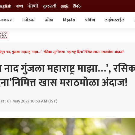
nglish
বাংলা
ਪੰਜਾਬੀ
ગુજરાતી
நாடு
దేశం
ाजकारण
मनोरंजन
क्रीडा
बिझनेस
भविष्य
लाईफस्टाईल
स्टाईल
क्राईम
व्यापार-उद्योग
ट्रेडिंग
ऑटो
न नाद गुंजला महाराष्ट्र माझा…’, रसिका सुनीलचा ‘महाराष्ट्र दिना’निमित्त खास मराठमोळा अंदाज!
नाद गुंजला महाराष्ट्र माझा…’, रसि
 दिना’निमित्त खास मराठमोळा अंदाज!
t : 01 May 2022 10:53 AM (IST)