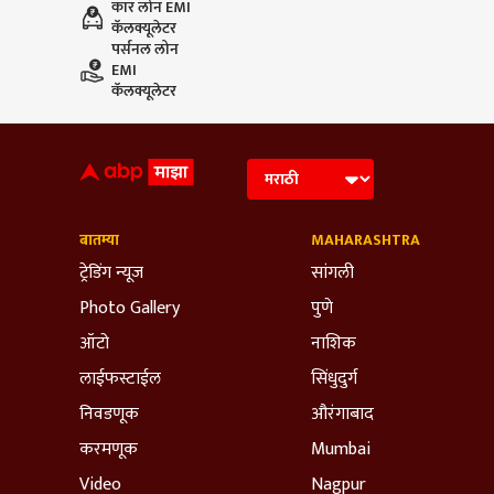
कार लोन EMI
कॅलक्यूलेटर
पर्सनल लोन
EMI
कॅलक्यूलेटर
बातम्या
MAHARASHTRA
ट्रेडिंग न्यूज
सांगली
Photo Gallery
पुणे
ऑटो
नाशिक
लाईफस्टाईल
सिंधुदुर्ग
निवडणूक
औरंगाबाद
करमणूक
Mumbai
Video
Nagpur