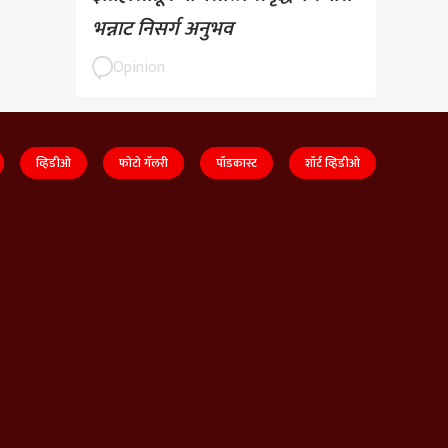
भन्नाट निसर्ग अनुभव
Opinion
व्हिडीओ
फोटो गॅलरी
पॉडकास्ट
शॉर्ट व्हिडीओ