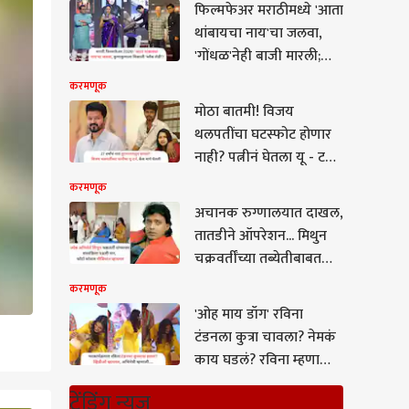
फिल्मफेअर मराठीमध्ये 'आता
थांबायचा नाय'चा जलवा,
'गोंधळ'नेही बाजी मारली;
'दशावतार'चाही दबदबा
करमणूक
मोठा बातमी! विजय
थलपतींचा घटस्फोट होणार
नाही? पत्नीनं घेतला यू - टर्न,
थेट केस मागे घेतली
करमणूक
अचानक रुग्णालयात दाखल,
तातडीने ऑपरेशन... मिथुन
चक्रवर्तींच्या तब्येतीबाबत
डॉक्टरांनी काय सांगितलं?,
करमणूक
मुख्यमंत्र्यांनी घेतली भेट
'ओह माय डॉग' रविना
टंडनला कुत्रा चावला? नेमकं
काय घडलं? रविना म्हणाली...
VIDEO
ट्रेंडिंग न्यूज