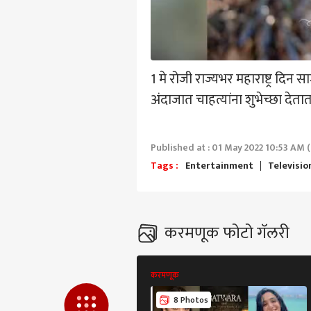
हॅलो गेस्ट
भारत
आमच्यासोबत जाहिरात करा
प्रायव्हसी पॉलिसी
1 मे रोजी राज्यभर महाराष्ट्र दि
संपर्क साधा
अंदाजात चाहत्यांना शुभेच्छा देतात
करिअर
चीनला
फीडबॅक
अरुण
आमच्याबद्दल
ठिका
राजक
Published at : 01 May 2022 10:53 AM (
भारत
Tags :
Entertainment
Televisio
'हाथी
करमणूक फोटो गॅलरी
पुढच
LOGIN
अमित
विरो
करमणूक
देशभक
शिकव
8 Photos
मोदी