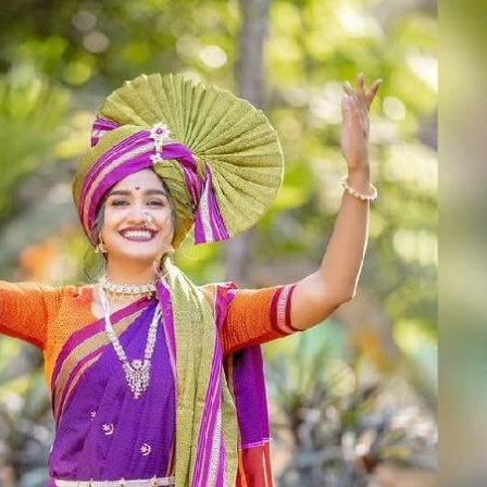
 कॉर्नर
 आर्टिकल
टॉप रील्स