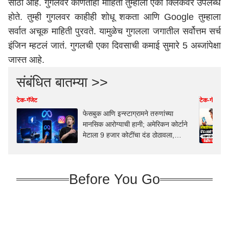
साठा आहे. गुगलवर कोणतीही माहिती तुम्हाला एका क्लिकवर उपलब्ध
होते. तुम्ही गुगलवर काहीही शोधू शकता आणि Google तुम्हाला
सर्वात अचूक माहिती पुरवते. यामुळेच गुगलला जगातील सर्वोत्तम सर्च
इंजिन म्हटलं जातं. गुगलची एका दिवसाची कमाई सुमारे 5 अब्जांपेक्षा
जास्त आहे.
संबंधित बातम्या >>
टेक-गॅजेट
टेक-गॅजेट
फेसबुक आणि इन्स्टाग्रामने तरुणांच्या
मानसिक आरोग्याची हानी; अमेरिकन कोर्टाने
मेटाला 9 हजार कोटींचा दंड ठोठावला,
दंडाच्या रक्कमेत तरुणांवर उपचार
Before You Go