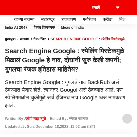
ताज्या बातम्या
महाराष्ट्र
राजकारण
मनोरंजन
क्रीडा
बिझनेस
India At 2047
फिफा विश्वचषक
Ideas of India
मुख्यपृष्ठ
बातम्या
टेक-गॅजेट
SEARCH ENGINE GOOGLE : स्पेलिंग मिस्टेकमुळे
मिळालं GOOGLE हे नाव, दोघांनी सुरु केली कंपनी; गुगलचा रंजक इतिहास माहितेय?
Search Engine Google : स्पेलिंग मिस्टेकमुळे
मिळालं Google हे नाव, दोघांनी सुरु केली कंपनी;
गुगलचा रंजक इतिहास माहितेय?
Search Engine Google : गुगलचं नाव BackRub असं
ठेवण्यात येणार होतं. त्यानंतर Googol असे ठेवण्यात आलं. पण
स्पेलिंगमधील चुकीमुळे सर्च इंजिनचं नाव Google असं नामकरण
झालं.
Written By :
एबीपी माझा ब्युरो
Edited By: स्नेहल पावनाक
Updated at : Sun, December 18,2022, 11:02 am (IST)