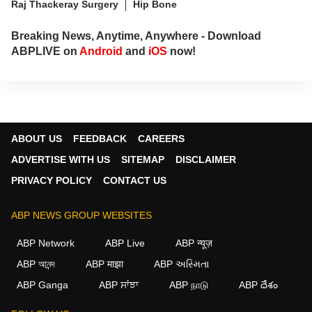
Raj Thackeray Surgery
Hip Bone
Breaking News, Anytime, Anywhere - Download
ABPLIVE on
Android
and
iOS
now!
ABOUT US
FEEDBACK
CAREERS
ADVERTISE WITH US
SITEMAP
DISCLAIMER
PRIVACY POLICY
CONTACT US
ABP NEWS GROUP WEBSITES
ABP Network
ABP Live
ABP न्यूज़
ABP আনন্দ
ABP माझा
ABP અસ્મિતા
ABP Ganga
ABP ਸਾਂਝਾ
ABP நாடு
ABP దేశం