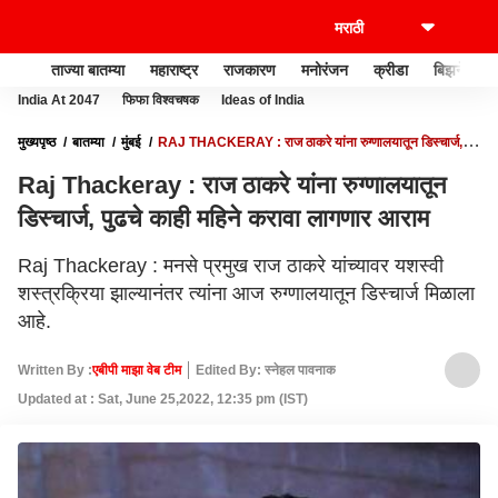
ताज्या बातम्या
महाराष्ट्र
राजकारण
मनोरंजन
क्रीडा
बिझनेस
India At 2047
फिफा विश्वचषक
Ideas of India
मुख्यपृष्ठ
बातम्या
मुंबई
RAJ THACKERAY : राज ठाकरे यांना रुग्णालयातून डिस्चार्ज,
पुढचे काही महिने करावा लागणार आराम
Raj Thackeray : राज ठाकरे यांना रुग्णालयातून
डिस्चार्ज, पुढचे काही महिने करावा लागणार आराम
Raj Thackeray : मनसे प्रमुख राज ठाकरे यांच्यावर यशस्वी
शस्त्रक्रिया झाल्यानंतर त्यांना आज रुग्णालयातून डिस्चार्ज मिळाला
आहे.
Written By :
एबीपी माझा वेब टीम
Edited By: स्नेहल पावनाक
Updated at : Sat, June 25,2022, 12:35 pm (IST)