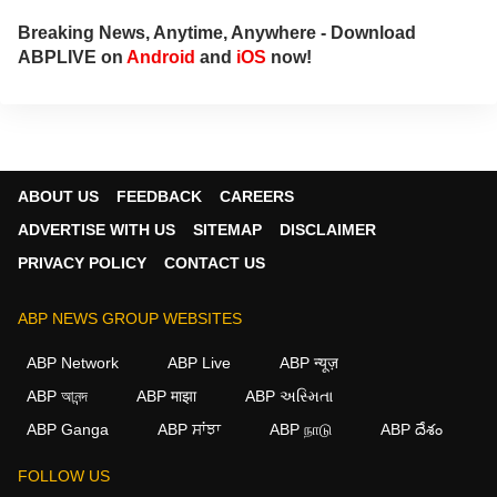
Breaking News, Anytime, Anywhere - Download
ABPLIVE on
Android
and
iOS
now!
ABOUT US
FEEDBACK
CAREERS
ADVERTISE WITH US
SITEMAP
DISCLAIMER
PRIVACY POLICY
CONTACT US
ABP NEWS GROUP WEBSITES
ABP Network
ABP Live
ABP न्यूज़
ABP আনন্দ
ABP माझा
ABP અસ્મિતા
ABP Ganga
ABP ਸਾਂਝਾ
ABP நாடு
ABP దేశం
FOLLOW US