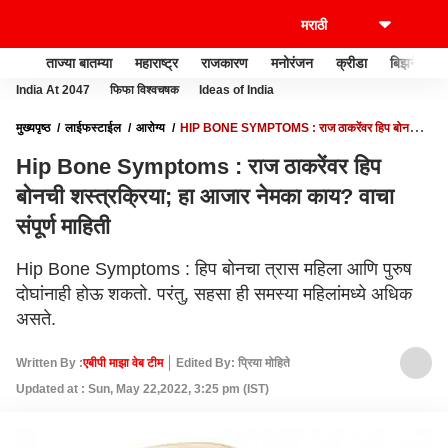
ताज्या बातम्या
महाराष्ट्र
राजकारण
मनोरंजन
क्रीडा
बिझनेस
India At 2047
फिफा विश्वचषक
Ideas of India
मुख्यपृष्ठ
लाईफस्टाईल
आरोग्य
HIP BONE SYMPTOMS : राज ठाकरेंवर हिप बोनची
शस्त्रक्रिया; हा आजार नेमका काय? वाचा संपूर्ण माहिती
Hip Bone Symptoms : राज ठाकरेंवर हिप
बोनची शस्त्रक्रिया; हा आजार नेमका काय? वाचा
संपूर्ण माहिती
Hip Bone Symptoms : हिप बोनचा त्रास महिला आणि पुरुष
दोघांनाही होऊ शकतो. परंतु, सहसा ही समस्या महिलांमध्ये अधिक
असते.
Written By :
एबीपी माझा वेब टीम
Edited By: प्रिया मोहिते
Updated at : Sun, May 22,2022, 3:25 pm (IST)