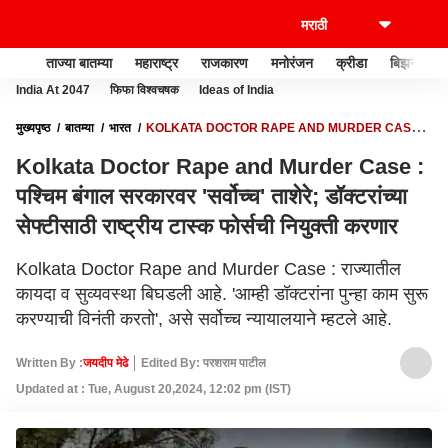
ताज्या बातम्या
महाराष्ट्र
राजकारण
मनोरंजन
क्रीडा
बिझनेस
India At 2047
फिफा विश्वचषक
Ideas of India
मुख्यपृष्ठ
बातम्या
भारत
KOLKATA DOCTOR RAPE AND MURDER CASE :
पश्चिम बंगाल सरकारवर 'सर्वोच्च' ताशेरे; डॉक्टरांच्या सेफ्टीसाठी राष्ट्रीय टास्क फोर्सची नियुक्ती
Kolkata Doctor Rape and Murder Case :
करणार
पश्चिम बंगाल सरकारवर 'सर्वोच्च' ताशेरे; डॉक्टरांच्या
सेफ्टीसाठी राष्ट्रीय टास्क फोर्सची नियुक्ती करणार
Kolkata Doctor Rape and Murder Case : राज्यातील
कायदा व सुव्यवस्था बिघडली आहे. 'आम्ही डॉक्टरांना पुन्हा काम सुरू
करण्याची विनंती करतो', असे सर्वोच्च न्यायालयाने म्हटले आहे.
Written By :
जयदीप मेढे
Edited By: परशराम पाटील
Updated at : Tue, August 20,2024, 12:02 pm (IST)