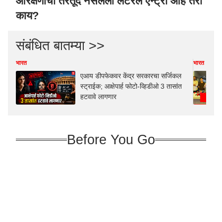
आरक्षणाची तरतूद नसलेली लॅटरल एन्ट्री आहे तरी
काय?
संबंधित बातम्या >>
भारत
भारत
एआय डीपफेकवर केंद्र सरकारचा सर्जिकल
स्ट्राईक; आक्षेपार्ह फोटो-व्हिडीओ 3 तासांत
हटवावे लागणार
Before You Go