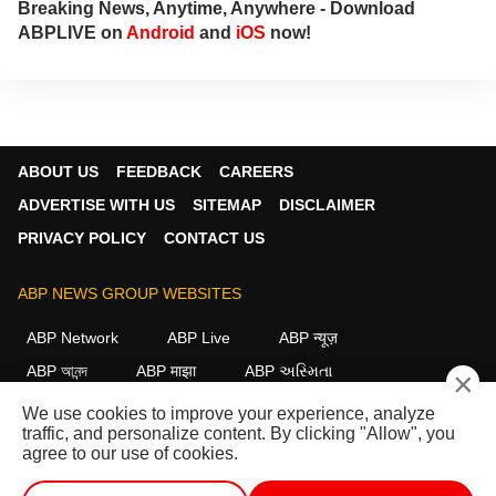
Breaking News, Anytime, Anywhere - Download
ABPLIVE on
Android
and
iOS
now!
ABOUT US
FEEDBACK
CAREERS
ADVERTISE WITH US
SITEMAP
DISCLAIMER
PRIVACY POLICY
CONTACT US
ABP NEWS GROUP WEBSITES
ABP Network
ABP Live
ABP न्यूज़
ABP আনন্দ
ABP माझा
ABP અસ્મિતા
×
ABP Ganga
ABP ਸਾਂਝਾ
ABP நாடு
ABP దేశం
We use cookies to improve your experience, analyze
traffic, and personalize content. By clicking "Allow", you
FOLLOW US
agree to our use of cookies.