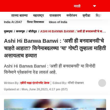
ताज्या बातम्या
महाराष्ट्र
राजकारण
मनोरंजन
क्रीडा
बिझनेस
India At 2047
फिफा विश्वचषक
Ideas of India
मुख्यपृष्ठ
करमणूक
बॉलीवूड
ASHI HI BANWA BANWI : 'अशी ही बनवाबनवी'चे चाहते
आहात? सिनेमाबद्दलच्या 'या' गोष्टी तुम्हाला माहिती असायलाच हव्यात
Ashi Hi Banwa Banwi : 'अशी ही बनवाबनवी'चे
चाहते आहात? सिनेमाबद्दलच्या 'या' गोष्टी तुम्हाला माहिती
असायलाच हव्यात
Ashi Hi Banwa Banwi : 'अशी ही बनवाबनवी' या विनोदी
सिनेमाने प्रेक्षकांना वेड लावलं आहे.
Written By :
एबीपी माझा एंटरटेनमेंट डेस्क
Edited By: मंजिरी पोखरकर
Updated at : Mon, June 26,2023, 4:17 pm (IST)