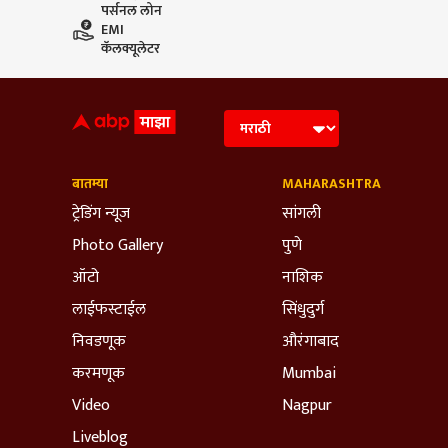
पर्सनल लोन
EMI
कॅलक्यूलेटर
बातम्या
MAHARASHTRA
ट्रेडिंग न्यूज
सांगली
Photo Gallery
पुणे
ऑटो
नाशिक
लाईफस्टाईल
सिंधुदुर्ग
निवडणूक
औरंगाबाद
करमणूक
Mumbai
Video
Nagpur
Liveblog