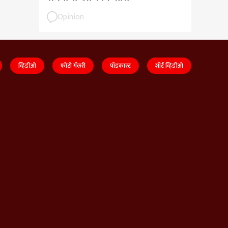
Opinion
व्हिडीओ
फोटो गॅलरी
पॉडकास्ट
शॉर्ट व्हिडीओ