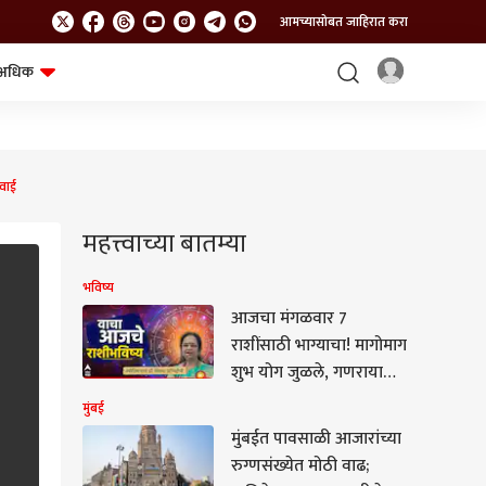
आमच्यासोबत जाहिरात करा
अधिक
शेत-शिवार
भविष्य
वाई
महत्त्वाच्या बातम्या
भविष्य
आजचा मंगळवार 7
राशींसाठी भाग्याचा! मागोमाग
शुभ योग जुळले, गणरायाच्या
कृपेने कोण भाग्यशाली?
मुंबई
आजचे राशीभविष्य वाचा...
मुंबईत पावसाळी आजारांच्या
रुग्णसंख्येत मोठी वाढ;