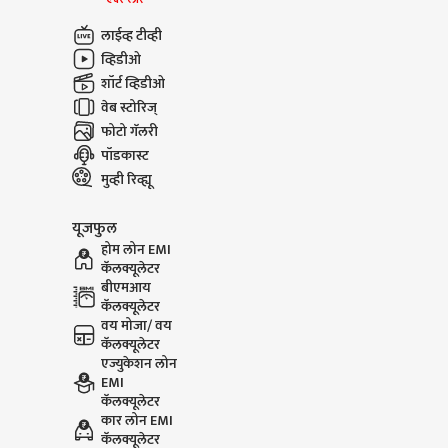
लाईव्ह टीव्ही
व्हिडीओ
शॉर्ट व्हिडीओ
वेब स्टोरिज्
फोटो गॅलरी
पॉडकास्ट
मुव्ही रिव्ह्यू
यूजफुल
होम लोन EMI
कॅलक्यूलेटर
बीएमआय
कॅलक्यूलेटर
वय मोजा/ वय
कॅलक्यूलेटर
एज्युकेशन लोन
EMI
कॅलक्यूलेटर
कार लोन EMI
कॅलक्यूलेटर