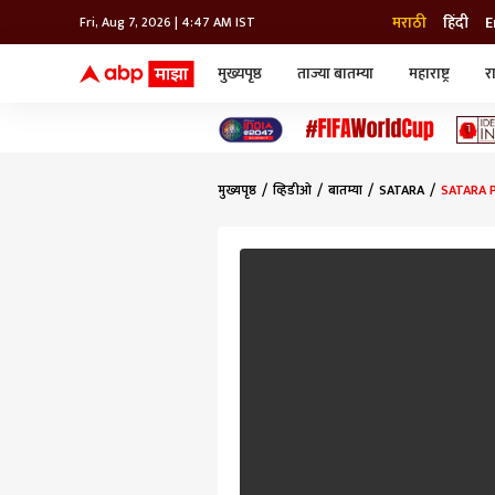
मराठी
हिंदी
E
Fri, Aug 7, 2026 | 4:47 AM IST
मुख्यपृष्ठ
ताज्या बातम्या
महाराष्ट्र
र
बातम्या
जॅाब माझा
लाईफ
भारत
महाराष्ट्र
टेक-गॅजेट
मुंबई
ऑटो
टेलिव्हिजन
विश्व
विश्व
मुख्यपृष्ठ
व्हिडीओ
बातम्या
SATARA
SATARA PR
कोल्हापूर
पुणे
नवी मुंबई
अमरावती
अहमदनगर
अकोला