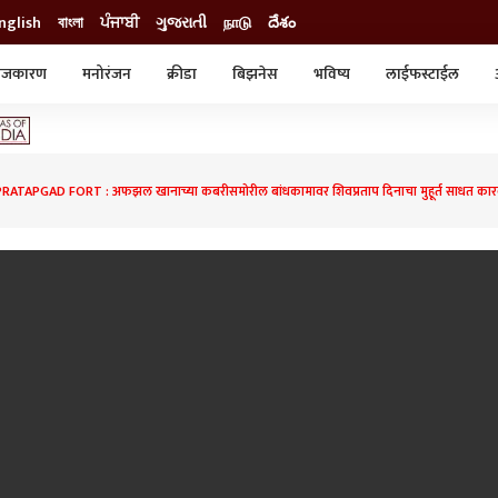
nglish
বাংলা
ਪੰਜਾਬੀ
ગુજરાતી
நாடு
దేశం
ाजकारण
मनोरंजन
क्रीडा
बिझनेस
भविष्य
लाईफस्टाईल
स्टाईल
क्राईम
व्यापार-उद्योग
ट्रेडिंग
ऑटो
ATAPGAD FORT : अफझल खानाच्या कबरीसमोरील बांधकामावर शिवप्रताप दिनाचा मुहूर्त साधत कार