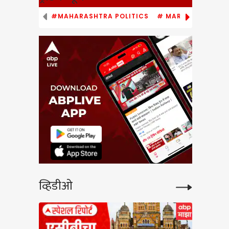
#MAHARASHTRA POLITICS
# MARATHI NEWS
व्हिडीओ