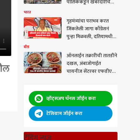
पालिकेकडून खबरदारीचे
आवाहन
भारत
गृहमंत्र्यांचा पराभव करत
जिंकलेली जागा काँग्रेसनं
पुन्हा मिळवली, दतियामधील
काँग्रेसच्या विजयाची पाच
बीड
कारणं
ऑनलाईन तक्रारीची तातडीने
दखल, अंबाजोगाईत
रील
चायनीज सेंटरवर एफडीएची
धडक कारवाई
व्हॉट्सअप चॅनल जॉईन करा
टेलिग्राम जॉईन करा
ि याच
ट्रेंडिंग न्यूज