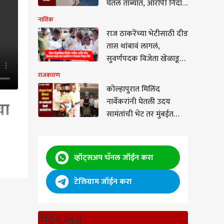
घेतलं ताब्यात, आरोपी निदा
खानला मदत केल्याचा
नाशिक
ठपका
राज ठाकरेंच्या भेटीसाठी दीड
तास थांबावं लागलं,
सुवर्णपदक विजेता खेळाडू
आणि प्रशिक्षकाचा संताप
राजकारण
कोल्हापुरात मिलिंद
नार्वेकरांनी घेतली उदय
चा
सामंतांची भेट तर मुंबईत
शंभूराज देसाई शरद
पवारांच्या भेटीसाठी, नेमकं
कारण काय?
व्हॉट्सअप चॅनल जॉईन करा
टेलिग्राम जॉईन करा
वीज
लं...
ट्रेंडिंग न्यूज