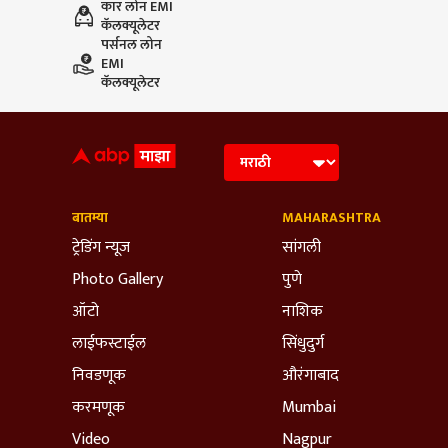
कार लोन EMI
कॅलक्यूलेटर
पर्सनल लोन
EMI
कॅलक्यूलेटर
बातम्या
MAHARASHTRA
ट्रेडिंग न्यूज
सांगली
Photo Gallery
पुणे
ऑटो
नाशिक
लाईफस्टाईल
सिंधुदुर्ग
निवडणूक
औरंगाबाद
करमणूक
Mumbai
Video
Nagpur