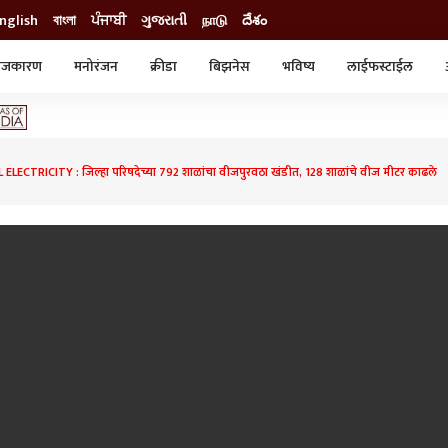
nglish
বাংলা
ਪੰਜਾਬੀ
ગુજરાતી
நாடு
దేశం
ाजकारण
मनोरंजन
क्रीडा
बिझनेस
भविष्य
लाईफस्टाईल
स्टाईल
क्राईम
व्यापार-उद्योग
ट्रेडिंग
ऑटो
ECTRICITY : जिल्हा परिषदेच्या 792 शाळांचा वीजपुरवठा खंडीत, 128 शाळांचे वीज मीटर काढले