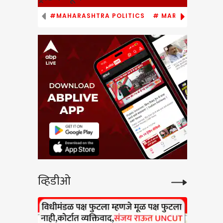
#MAHARASHTRA POLITICS
# MARATHI NEWS
्या
य
ांवरील
े
ल
व्हिडीओ
ंचं
 :