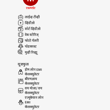
भाष्य
एक्स्प्लोर
Pune Ekta Nagar
Parth P
लाईव्ह टीव्ही
Rescue : 20 दिवसांच्या
Dara : पा
बाळाचं सुखरुप रेस्क्यू; आई
दारा यांचा
व्हिडीओ
म्हणाली....
लूकने वेधलं
शॉर्ट व्हिडीओ
वेब स्टोरिज्
फोटो गॅलरी
पॉडकास्ट
मुव्ही रिव्ह्यू
यूजफुल
होम लोन EMI
कॅलक्यूलेटर
बीएमआय
कॅलक्यूलेटर
वय मोजा/ वय
कॅलक्यूलेटर
एज्युकेशन लोन
EMI
कॅलक्यूलेटर