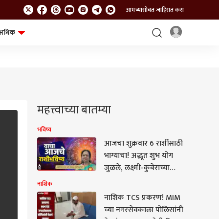
आमच्यासोबत जाहिरात करा
अधिक
शेत-शिवार
भविष्य
महत्त्वाच्या बातम्या
भविष्य
आजचा शुक्रवार 6 राशींसाठी
भाग्याचा! अद्भूत शुभ योग
जुळले, लक्ष्मी-कुबेराच्या
कृपेने कोण भाग्यशाली?
नाशिक
आजचे राशीभविष्य वाचा...
नाशिक TCS प्रकरण! MIM
च्या नगरसेवकाला पोलिसांनी