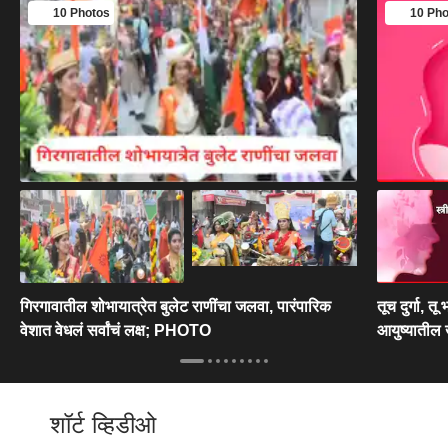
10 Photos
10 Pho
गिरगावातील शोभायात्रेत बुलेट राणींचा जलवा, पारंपारिक
तूच दुर्गा, 
वेशात वेधलं सर्वांचं लक्ष; PHOTO
आयुष्यातील खा
शॉर्ट व्हिडीओ