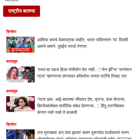
Womens
राष्ट्रीय बातम्या
क्रिकेट
आशिया कपचं वेळापत्रक जाहीर, भारत पाकिस्तान 'या' दिवशी
आमने सामने, दुबईत स्पर्धा रंगणार
करमणूक
'स्वतःचा पक्षच हिला गांभीर्यानं घेत नाही...';'जेन झीं'ना 'जनरेशन
गटार' म्हणणाऱ्या कंगनावर कॉकरोच जनता पार्टीचे तिखट वार
करमणूक
'गटार छाप, आई-बापाच्या जीवावर ऐश, ड्रग्ज, दारू घेणाऱ्या,
कित्येकांसोबत शारीरिक संबंध ठेवणाऱ्या...'; हिंदू तरुणींबाबत
कंगना नको नको ते बरळली
क्रिकेट
पाय मुरगळला अन् घात झाला! सलग दुसऱ्यांदा वर्ल्डकपचं स्वप्न
डोळ्यांदेखत भंगलं, श्रेयंका पाणावल्या डोळ्यांनी बाहेर, BCCIचा