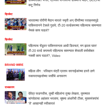
कटू निर्णय
क्रिकेट
भारताच्या पोरींनी मैदान मारलं! स्मृती अन् दीप्तीच्या पराक्रमापुढे
पाकिस्तानने टेकले गुडघे; टी-20 वर्ल्डकपच्या पहिल्याच सामन्यात
नेमकं काय घडलं?
क्रिकेट
पहिल्याच चेंडूवर पाकिस्तानला आधी डिवचलं, मग झाला घात!
टी-20 वर्ल्ड कपमध्ये पहिल्याच सामन्यात शेफाली वर्मासोबत
नक्की काय घडलं?, Video
BRAND WIRE
महिला लीग : परिवहन मंत्री प्रताप सरनाईकांच्या हस्ते ठाणे
स्कायरायझर्सच्या जर्सीचे अनावरण
राजकारण
देवेंद्र फडणवीस, तुम्ही महिलांना तुच्छ लेखता, तुमच्यात
चांगदेवाचा अहंकार भरलाय; सुषमा अंधारेंची टीका, मुख्यमंत्र्यांचं
'ते' आव्हानही स्वीकारलं