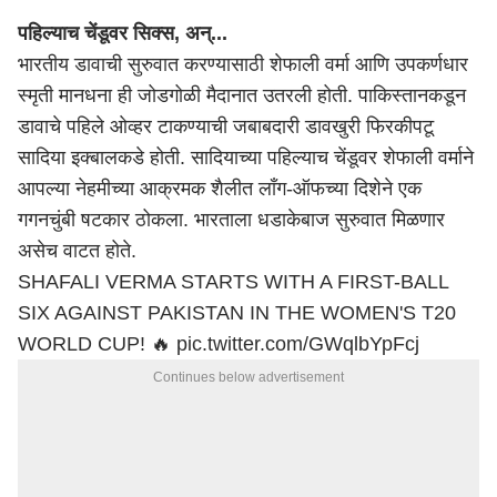
पहिल्याच चेंडूवर सिक्स, अन्...
भारतीय डावाची सुरुवात करण्यासाठी शेफाली वर्मा आणि उपकर्णधार
स्मृती मानधना ही जोडगोळी मैदानात उतरली होती. पाकिस्तानकडून
डावाचे पहिले ओव्हर टाकण्याची जबाबदारी डावखुरी फिरकीपटू
सादिया इक्बालकडे होती. सादियाच्या पहिल्याच चेंडूवर शेफाली वर्माने
आपल्या नेहमीच्या आक्रमक शैलीत लॉंग-ऑफच्या दिशेने एक
गगनचुंबी षटकार ठोकला. भारताला धडाकेबाज सुरुवात मिळणार
असेच वाटत होते.
SHAFALI VERMA STARTS WITH A FIRST-BALL
SIX AGAINST PAKISTAN IN THE WOMEN'S T20
WORLD CUP! 🔥
pic.twitter.com/GWqlbYpFcj
Continues below advertisement