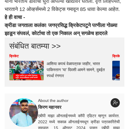
यांनी भारतीय डावाची धुरा आपल्या खांद्यावर घेतली. वृत्त लिहिपर्यंत,
भारताने 12 ओव्हर्समध्ये 2 विकेट्स गमावून 85 धावा केल्या आहेत.
हे ही वाचा -
क्रीडा जगताला कलंक! जगप्रसिद्ध क्रिकेटपटूने पत्नीला गोळ्या
झाडून संपवलं, कोर्टाचा तो एक निकाल अन् सगळेच हादरले
संबंधित बातम्या >>
क्रिकेट
क्रिकेट
आशिया कपचं वेळापत्रक जाहीर, भारत
पाकिस्तान 'या' दिवशी आमने सामने, दुबईत
स्पर्धा रंगणार
About the author
किरण महानवर
एबीपी माझा ऑनलाईनमध्ये कॉपी एडिटर म्हणून कार्यरत.
2022 मध्ये सकाळ ऑनलाईनमधून क्रीडा पत्रकारितेची
सुरुवात. 15 ऑगस्ट 2024 पासून एबीपी माझा