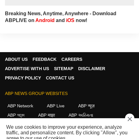
Breaking News, Anytime, Anywhere - Download
ABPLIVE on
Android
and
iOS
now!
ABOUT US
FEEDBACK
CAREERS
ADVERTISE WITH US
SITEMAP
DISCLAIMER
PRIVACY POLICY
CONTACT US
ABP NEWS GROUP WEBSITES
ABP Network
ABP Live
ABP न्यूज़
ABP আনন্দ
ABP माझा
ABP અસ્મિતા
×
ABP Ganga
ABP ਸਾਂਝਾ
ABP நாடு
ABP దేశం
We use cookies to improve your experience, analyze
traffic, and personalize content. By clicking "Allow", you
FOLLOW US
agree to our use of cookies.