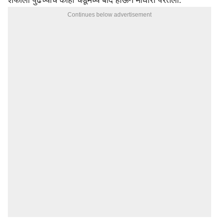
शेफाली पुढच्याच काही चेंडूंमध्ये बाद होऊन माघारी परतली.
Continues below advertisement