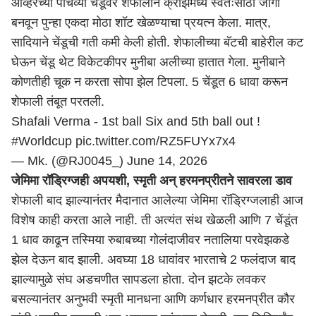
ओव्हरच्या पाचव्या चेंडूवर शेफालीने क्रीझमध्ये स्वतःसाठी जागा
बनवून पुन्हा एकदा मोठा शॉट खेळण्याचा प्रयत्न केला. मात्र,
सादियाने चेंडूची गती कमी केली होती. शेफालीच्या बॅटची बाहेरील कट
घेऊन चेंडू थेट विकेटकीपर मुनीबा अलीच्या हातात गेला. मुनीबाने
कोणतीही चूक न करता सोपा झेल टिपला. 5 चेंडूत 6 धावा करून
शेफाली तंबूत परतली.
Shafali Verma - 1st ball Six and 5th ball out !
#Worldcup
pic.twitter.com/RZ5FUYx7x4
— Mk. (@RJ0045_)
June 14, 2026
जेमिमा रॉड्रिग्जही अपयशी, स्मृती अन् हरमनप्रीतने सावरला डाव
शेफाली बाद झाल्यानंतर मैदानात आलेल्या जेमिमा रॉड्रिग्जलाही आज
विशेष काही करता आले नाही. ती अत्यंत संथ खेळली आणि 7 चेंडूंत
1 धाव काढून तस्मिया रुबाबच्या गोलंदाजीवर नतालिया परवेझकडे
झेल देऊन बाद झाली. अवघ्या 18 धावांवर भारताचे 2 फलंदाज बाद
झाल्यामुळे संघ अडचणीत सापडला होता. दोन झटके लवकर
बसल्यानंतर अनुभवी स्मृती मानधना आणि कर्णधार हरमनप्रीत कौर