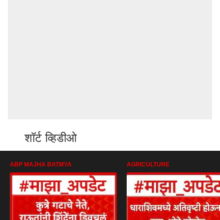
शॉर्ट व्हिडीओ
ABP MAJHA BATMYA
AGRICULTURE