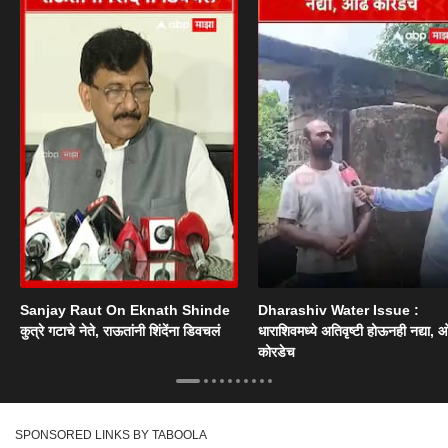
Sanjay Raut On Eknath Shinde
Dharashiv Water Issue :
कुत्रे गटाचे नेते, राऊतांनी शिंदेंना डिवचलं
धाराशिवमध्ये अतिवृष्टी होऊनही नद्या, ओ
कोरडेच
SPONSORED LINKS BY TABOOLA