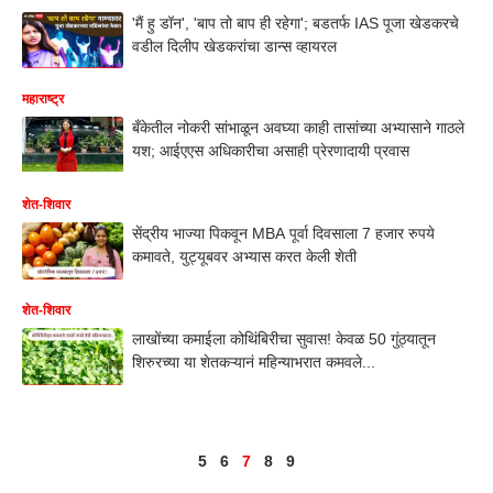
'मैं हु डॉन', 'बाप तो बाप ही रहेगा'; बडतर्फ IAS पूजा खेडकरचे
वडील दिलीप खेडकरांचा डान्स व्हायरल
महाराष्ट्र
बँकेतील नोकरी सांभाळून अवघ्या काही तासांच्या अभ्यासाने गाठले
यश; आईएएस अधिकारीचा असाही प्रेरणादायी प्रवास
शेत-शिवार
सेंद्रीय भाज्या पिकवून MBA पूर्वा दिवसाला 7 हजार रुपये
कमावते, युट्यूबवर अभ्यास करत केली शेती
शेत-शिवार
लाखोंच्या कमाईला कोथिंबिरीचा सुवास! केवळ 50 गुंठ्यातून
शिरुरच्या या शेतकऱ्यानं महिन्याभरात कमवले...
5
6
7
8
9