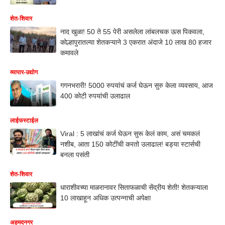
शेत-शिवार
नाद खुळा! 50 ते 55 पेरी असलेला लांबलचक ऊस पिकवला,
कोल्हापुरातल्या शेतकऱ्याने 3 एकरात अंदाजे 10 लाख 80 हजार
कमावले
व्यापार-उद्योग
गगनभरारी! 5000 रुपयांचं कर्ज घेऊन सुरु केला व्यवसाय, आज
400 कोटी रुपयांची उलाढाल
लाईफस्टाईल
Viral : 5 लाखांचं कर्ज घेऊन सुरू केलं काम, असं चमकलं
नशीब, आता 150 कोटींची करतो उलाढाल! बड्या स्टार्सची
बनला पसंती
शेत-शिवार
धाराशीवच्या माळरानावर सिताफळाची सेंद्रीय शेती! शेतकऱ्याला
10 लाखाहून अधिक उत्पन्नाची अपेक्षा
अहमदनगर