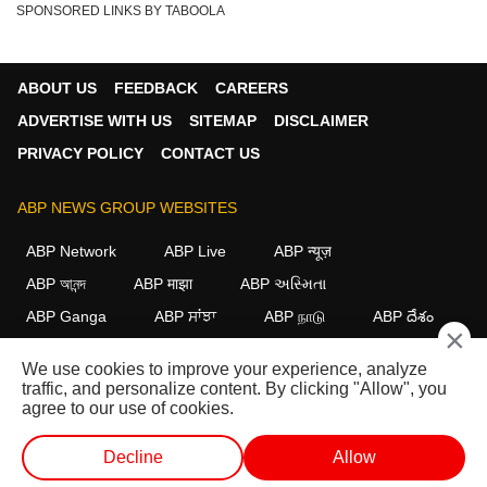
SPONSORED LINKS BY TABOOLA
ABOUT US
FEEDBACK
CAREERS
ADVERTISE WITH US
SITEMAP
DISCLAIMER
PRIVACY POLICY
CONTACT US
ABP NEWS GROUP WEBSITES
ABP Network
ABP Live
ABP न्यूज़
ABP আনন্দ
ABP माझा
ABP અસ્મિતા
ABP Ganga
ABP ਸਾਂਝਾ
ABP நாடு
ABP దేశం
×
FOLLOW US
We use cookies to improve your experience, analyze
traffic, and personalize content. By clicking "Allow", you
agree to our use of cookies.
This website follows the
DNPA Code of Ethics.
Copyright@2026.
Decline
Allow
All rights reserved.