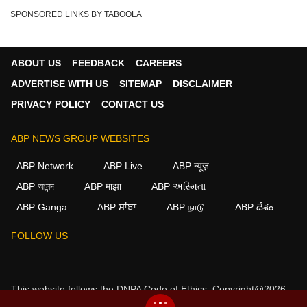
SPONSORED LINKS BY TABOOLA
ABOUT US
FEEDBACK
CAREERS
ADVERTISE WITH US
SITEMAP
DISCLAIMER
PRIVACY POLICY
CONTACT US
ABP NEWS GROUP WEBSITES
ABP Network
ABP Live
ABP न्यूज़
ABP আনন্দ
ABP माझा
ABP અસ્મિતા
ABP Ganga
ABP ਸਾਂਝਾ
ABP நாடு
ABP దేశం
×
FOLLOW US
We use cookies to improve your experience, analyze
traffic, and personalize content. By clicking "Allow", you
agree to our use of cookies.
This website follows the
DNPA Code of Ethics.
Copyright@2026.
Decline
Allow
All rights reserved.