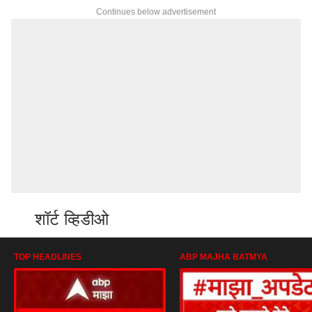
Continues below advertisement
शॉर्ट व्हिडीओ
TOP HEADLINES
ABP MAJHA BATMYA