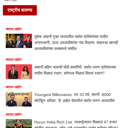
Rich List
राष्ट्रीय बातम्या
व्यापार-उद्योग
मुकेश अंबानी पुन्हा भारतातील सर्वात श्रीमंतांच्या यादीत
अग्रस्थानी; 358 अब्जाधीशांचा नवा विक्रम, शाहरुख खानही
अब्जाधीशांच्या क्लबमध्ये सामील
व्यापार-उद्योग
अंबानी बहिण भावाची मोठी कामगिरी, सर्वात तरुण श्रीमंताच्या
यादीत मिळालं स्थान, कोणाला मिळालं कितवं स्थान?
व्यापार-उद्योग
Youngest Billionaires: वय 33 वर्ष, संपत्ती 8000
कोटींहून अधिक, 'हे' आहेत देशातील सर्वात तरुण अब्जाधीश
व्यापार-उद्योग
Hurun India Rich List: स्वकर्तृत्वावर मिळवलं 47 हजार
कोटींचं साम्राज्य, कोण आहे भारतातील सर्वात श्रीमंत महिला?