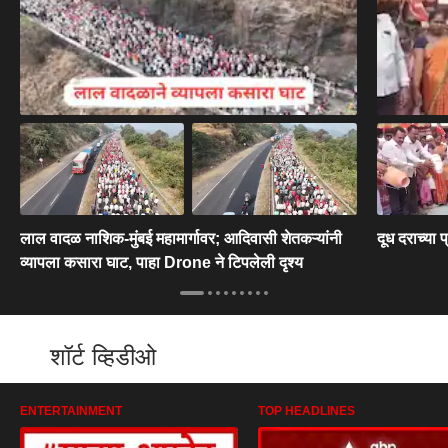
लाल वादळ नाशिक-मुंबई महामार्गावर; आदिवासी शेतकऱ्यांनी
दूध दराच्या
व्यापला कसारा घाट, पाहा Drone ने टिपलेली दृश्य
शॉर्ट व्हिडीओ
ENTERTAINMENT
TOP HEADLINES