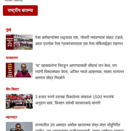
Kisan Sabha
राष्ट्रीय बातम्या
मुंबई
पेसा कर्मचाऱ्यांच्या लढ्याला यश, नोकरी गमावण्याचं संकट टळले,
आता प्रत्येक पेसा ग्रामपंचायतला एक पेसा मोबिलाईझर राहणार
राजकारण
'या' खासदारांना निवडून आणण्यासाठी जीवाचं रान केलं, पण
त्यांनी विश्वासघात केला, अजित नवले आक्रमक, माकप राज्यभर
करणार तीव्र निदर्शने
शेत-शिवार
3 हजार रुपये दरासह विकलेल्या कांद्याला 1500 रुपयांचं
अनुदान द्यावं, किसान सभेची सरकारकडे मागणी
महाराष्ट्र
राज्यातील 39 आमदार अशोक खरातच्या तंत्र-मंत्र भोंदूगिरीत
सामील, त्या आमदारांच्या राजीनाम्यासाठी माकप आंदोलन करणार