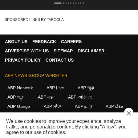
SPONSORED LINKS BY TABOOLA
ABOUT US
FEEDBACK
CAREERS
ADVERTISE WITH US
SITEMAP
DISCLAIMER
PRIVACY POLICY
CONTACT US
ABP NEWS GROUP WEBSITES
ABP Network
ABP Live
ABP न्यूज़
ABP আনন্দ
ABP माझा
ABP અસ્મિતા
ABP Ganga
ABP ਸਾਂਝਾ
ABP நாடு
ABP దేశం
×
FOLLOW US
We use cookies to improve your experience, analyze
traffic, and personalize content. By clicking "Allow", you
agree to our use of cookies.