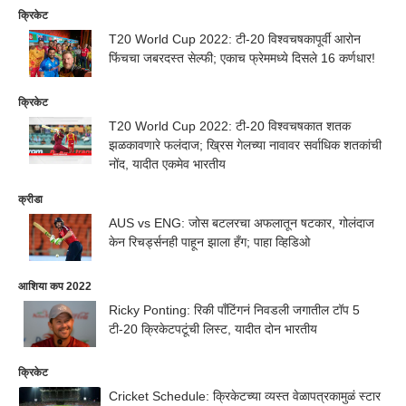
क्रिकेट
T20 World Cup 2022: टी-20 विश्वचषकापूर्वी आरोन
फिंचचा जबरदस्त सेल्फी; एकाच फ्रेममध्ये दिसले 16 कर्णधार!
क्रिकेट
T20 World Cup 2022: टी-20 विश्वचषकात शतक
झळकावणारे फलंदाज; ख्रिस गेलच्या नावावर सर्वाधिक शतकांची
नोंद, यादीत एकमेव भारतीय
क्रीडा
AUS vs ENG: जोस बटलरचा अफलातून षटकार, गोलंदाज
केन रिचर्ड्सनही पाहून झाला हँग; पाहा व्हिडिओ
आशिया कप 2022
Ricky Ponting: रिकी पाँटिंगनं निवडली जगातील टॉप 5
टी-20 क्रिकेटपटूंची लिस्ट, यादीत दोन भारतीय
क्रिकेट
Cricket Schedule: क्रिकेटच्या व्यस्त वेळापत्रकामुळं स्टार