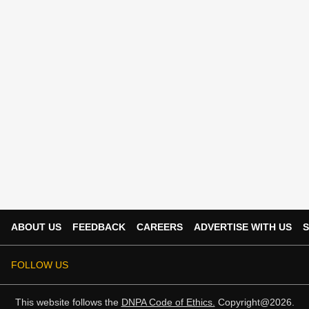
ABOUT US
FEEDBACK
CAREERS
ADVERTISE WITH US
S
FOLLOW US
This website follows the
DNPA Code of Ethics.
Copyright@2026.