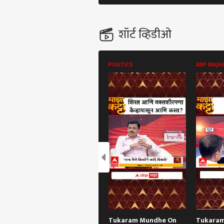
शॉर्ट व्हिडीओ
POLITICS
ABP MAJH
पर्सनल
टॉप
हॅलो गेस्ट
राजक
आमच्यासोबत जाहिरात करा
प्रायव्हसी पॉलिसी
संपर्क साधा
करिअर
'फक्
Tukaram Mundhe On
Tukara
फीडबॅक