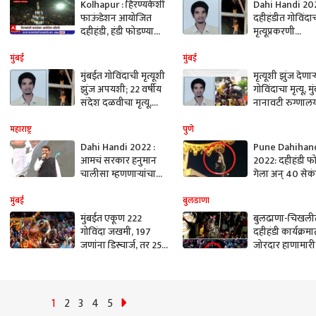
Kolhapur : हिरण्यकेशी
Dahi Handi 202
फाऊंडेशन आयोजित
दहीहंडीत गोविंदाच
दहीहंडी, हंडी फोडण्याचा
मृत्यूप्रकरणी
मान नेताजी पालकर
आयोजकांवर गुन्ह
व्यायाम शाळेला
दाखल; विलेपार्ले
मुंबई
मुंबई
पोलिसांकडून एक
मुंबईत गोविंदाची मृत्यूशी
मृत्यूशी झुंज देणाऱ्
अटक
झुंज अपयशी; 22 वर्षीय
गोविंदाचा मृत्यू, 
संदेश दळवीचा मृत्यू,
नानावटी रुग्णाल
आयोजकांवर गुन्हा
घेतला अखेरचा श्व
दाखल; नेत्यांकडून
महाराष्ट्र
पुणे
मदतीचं आश्वासन
Dahi Handi 2022 :
Pune Dahihan
आमचं सरकार हनुमान
2022: दहीहंडी फ
चालीसा म्हणणाऱ्यांचा
गेला अन् 40 सेक
सत्कार करणारं, यापुढे
दहीहंडीलाच लटक
सर्व सण उत्साहात: देवेंद्र
पुणेकरांनी अनुभ
मुंबई
बुलडाणा
फडणवीस
गोविंदाचा थरार
मुंबईत एकूण 222
बुलढाणा-चिखली
गोविंदा जखमी, 197
दहीहंडी कार्यक्रम
जणांना डिस्चार्ज, तर 25
जोरदार हाणामारी
गोविदांवर उपचार सुरु
पथकांत दहीहंडी
फोडण्यावरून वाद
1
2
3
4
5