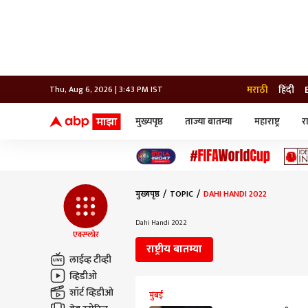
मराठी
हिंदी
Thu, Aug 6, 2026 | 3:43 PM IST
मुख्यपृष्ठ
ताज्या बातम्या
महाराष्ट्र
र
बातम्या
जॅाब माझा
लाईफ
भारत
महाराष्ट्र
टेक-गॅजेट
मुंबई
ऑटो
टेलिव्हिजन
विश्व
विश्व
मुख्यपृष्ठ
TOPIC
DAHI HANDI 2022
कोल्हापूर
पुणे
Dahi Handi 2022
नवी मुंबई
एक्स्प्लोर
अमरावती
राष्ट्रीय बातम्या
अहमदनगर
लाईव्ह टीव्ही
अकोला
व्हिडीओ
शॉर्ट व्हिडीओ
मुंबई