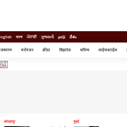
English
বাংলা
ਪੰਜਾਬੀ
ગુજરાતી
நாடு
దేశం
ाजकारण
मनोरंजन
क्रीडा
बिझनेस
भविष्य
लाईफस्टाईल
स्टाईल
क्राईम
व्यापार-उद्योग
ट्रेडिंग
ऑटो
कोल्हापूर
मुंबई