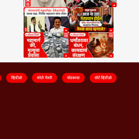
व्हिडीओ
फोटो गॅलरी
पॉडकास्ट
शॉर्ट व्हिडीओ