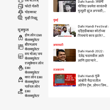
वेब स्टोरिज्
Dahi handi: जखमी
फोटो गॅलरी
गोविंदा प्रथमेश सावंतची
मृत्यूशी झुंज अपयशी;
पॉडकास्ट
हृदयविकाराच्या
मुव्ही रिव्ह्यू
झटक्याने निधन
मुंबई
Dahi Handi Festival :
यूजफुल
दहिहंडीबाबत कोर्टाच्या
होम लोन EMI
नियमांचे काय झाले?
कॅलक्यूलेटर
गोविंदाच्या मृत्यूनंतर
बीएमआय
सरकारच्या भूमिकेवर
अमरावती
कॅलक्यूलेटर
प्रश्नचिन्ह
Dahi Handi 2022 :
वय मोजा/ वय
देवेंद्र फडणवीस आले
कॅलक्यूलेटर
आणि इशाऱ्याने
एज्युकेशन लोन
वजनकाटा दूर करण्यास
EMI
सांगितला, अमरावतीत
राजकारण
कॅलक्यूलेटर
रक्ततुला करण्यास नकार
Dahi Handi मुंळे
कार लोन EMI
जांबोरी मैदानातील
कॅलक्यूलेटर
जॉगिंग ट्रॅक, ओपन जिमचं
पर्सनल लोन
नुकसान; शिवसेनेचे
EMI
भाजपवर आरोप
कॅलक्यूलेटर