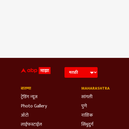
बातम्या
MAHARASHTRA
ट्रेडिंग न्यूज
सांगली
Photo Gallery
पुणे
ऑटो
नाशिक
लाईफस्टाईल
सिंधुदुर्ग