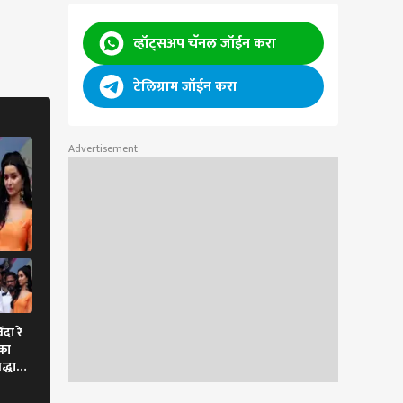
व्हॉट्सअप चॅनल जॉईन करा
टेलिग्राम जॉईन करा
Advertisement
दा रे
ाका
रद्धा