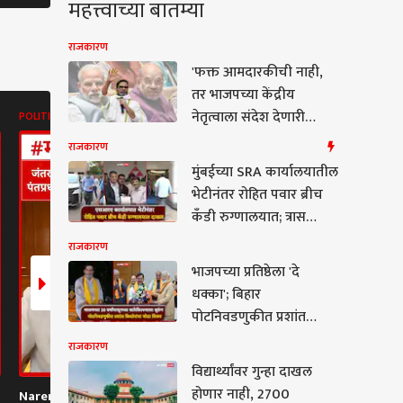
महत्त्वाच्या बातम्या
राजकारण
'फक्त आमदारकीची नाही,
तर भाजपच्या केंद्रीय
नेतृत्वाला संदेश देणारी
POLITICS
TOP HEADLINES
ABP MAJHA B
निवडणूक..' थेट भाजप
राजकारण
अध्यक्षांच्या बालेकिल्ल्याला
मुंबईच्या SRA कार्यालयातील
भगदाड पाडताच बांकीपूरचे
भेटीनंतर रोहित पवार ब्रीच
बाॅस प्रशांत किशोर काय
कँडी रुग्णालयात; त्रास
काय म्हणाले?
जाणवू लागल्याने
राजकारण
उपचारासाठी दाखल
भाजपच्या प्रतिष्ठेला 'दे
कारण
धक्का'; बिहार
पोटनिवडणुकीत प्रशांत
किशोरांचा मोठा विजय, 30
राजकारण
वर्षांपासूनच्या
विद्यार्थ्यांवर गुन्हा दाखल
बालेकिल्ल्याला सुरुंग
ार्थ्यांवर गुन्हा दाखल
होणार नाही, 2700
Narendra Modi On
Pune Ekta Nagar
Sanjay Raut