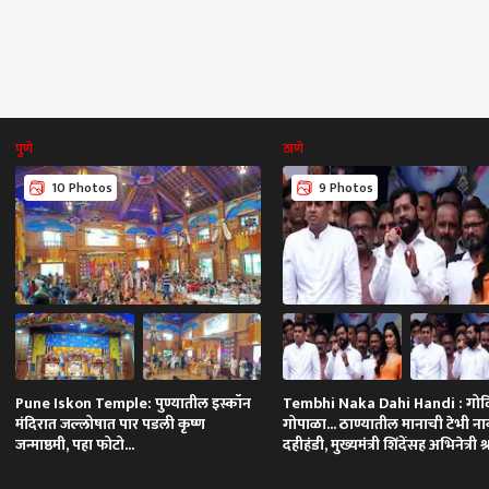
पुणे
ठाणे
10 Photos
9 Photos
Pune Iskon Temple: पुण्यातील इस्कॉन
Tembhi Naka Dahi Handi : गोविं
मंदिरात जल्लोषात पार पडली कृष्ण
गोपाळा... ठाण्यातील मानाची टेभी न
जन्माष्ठमी, पहा फोटो...
दहीहंडी, मुख्यमंत्री शिंदेंसह अभिनेत्री श्
कपूरची उपस्थिती