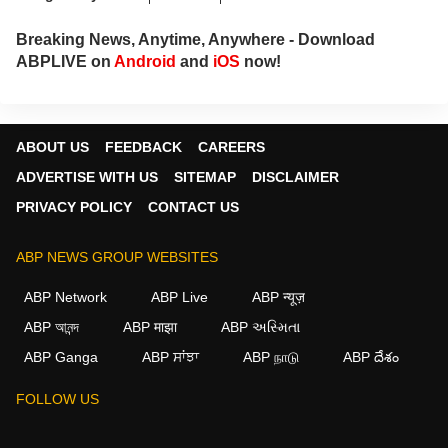
Breaking News, Anytime, Anywhere - Download
ABPLIVE on
Android
and
iOS
now!
ABOUT US
FEEDBACK
CAREERS
ADVERTISE WITH US
SITEMAP
DISCLAIMER
PRIVACY POLICY
CONTACT US
ABP NEWS GROUP WEBSITES
ABP Network
ABP Live
ABP न्यूज़
ABP আনন্দ
ABP माझा
ABP અસ્મિતા
ABP Ganga
ABP ਸਾਂਝਾ
ABP நாடு
ABP దేశం
FOLLOW US