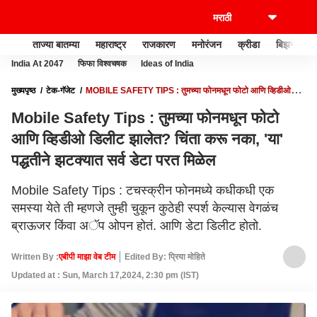
ताज्या बातम्या
महाराष्ट्र
राजकारण
मनोरंजन
क्रीडा
बिझनेस
India At 2047
फिफा विश्वचषक
Ideas of India
मुख्यपृष्ठ
टेक-गॅजेट
MOBILE SAFETY TIPS : तुमच्या फोनमधून फोटो आणि व्हिडीओ
डिलीट झालेत? चिंता करू नका, 'या' पद्धतीने झटक्यात सर्व डेटा परत मिळेल
Mobile Safety Tips : तुमच्या फोनमधून फोटो
आणि व्हिडीओ डिलीट झालेत? चिंता करू नका, 'या'
पद्धतीने झटक्यात सर्व डेटा परत मिळेल
Mobile Safety Tips : टचस्क्रीन फोनमध्ये कधीकधी एक
समस्या येते ती म्हणजे तुम्ही चुकून कुठेही स्पर्श केल्यास वेगळंच
ब्राऊजर किंवा अॅप ओपन होतं. आणि डेटा डिलीट होतो.
Written By :
एबीपी माझा वेब टीम
Edited By: प्रिया मोहिते
Updated at : Sun, March 17,2024, 2:30 pm (IST)