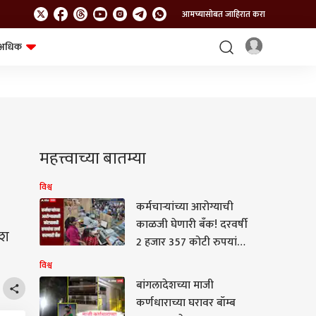
आमच्यासोबत जाहिरात करा
अधिक
शेत-शिवार
भविष्य
महत्त्वाच्या बातम्या
विश्व
कर्मचाऱ्यांच्या आरोग्याची
काळजी घेणारी बँक! दरवर्षी
ेश
2 हजार 357 कोटी रुपयांचा
खर्च, जाणून घ्या सविस्तर
विश्व
माहिती
बांगलादेशच्या माजी
कर्णधाराच्या घरावर बॉम्ब