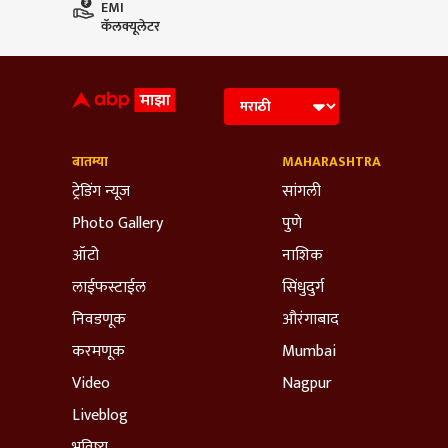
EMI
कॅलक्यूलेटर
बातम्या
MAHARASHTRA
ट्रेडिंग न्यूज
सांगली
Photo Gallery
पुणे
ऑटो
नाशिक
लाईफस्टाईल
सिंधुदुर्ग
निवडणूक
औरंगाबाद
करमणूक
Mumbai
Video
Nagpur
Liveblog
भविष्य