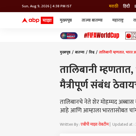
मराठी
हिंदी
Sun, Aug 9, 2026 | 4:38 PM IST
मुख्यपृष्ठ
ताज्या बातम्या
महाराष्ट्र
र
बातम्या
जॅाब माझा
लाईफ
भारत
महाराष्ट्र
टेक-गॅजेट
मुंबई
ऑटो
टेलिव्हिजन
विश्व
विश्व
मुख्यपृष्ठ
बातम्या
विश्व
तालिबानी म्हणतात, भारत आमचा
कोल्हापूर
पुणे
तालिबानी म्हणतात,
नवी मुंबई
अमरावती
मैत्रीपूर्ण संबंध ठेवा
अहमदनगर
अकोला
तालिबानचे नेते शेर मोहम्मद अब्बास स
आहे आणि आम्हाला भारतासोबत चांगल
Written By :
एबीपी माझा वेबटीम
| Updated at :