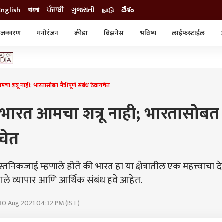
English
বাংলা
ਪੰਜਾਬੀ
ગુજરાતી
நாடு
దేశం
ाजकारण
मनोरंजन
क्रीडा
बिझनेस
भविष्य
लाईफस्टाईल
स्टाईल
क्राईम
व्यापार-उद्योग
ट्रेडिंग
ऑटो
 शत्रू नाही; भारतासोबत मैत्रीपूर्ण संबंध ठेवायचेत
 भारत आमचा शत्रू नाही; भारतासोबत
यचेत
्तनिकजाई म्हणाले होते की भारत हा या क्षेत्रातील एक महत्त्वाचा द
े व्यापार आणि आर्थिक संबंध हवे आहेत.
 30 Aug 2021 04:32 PM (IST)