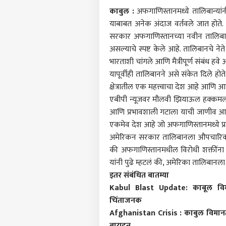
काबुल :
अफगाणिस्तानमध्ये तालिबान्या
याबाबत अनेक अंदाज वर्तवले जात होते. द
सरकार अफगाणिस्तानच्या नवीन तालिबान 
असल्याचे स्पष्ट केले आहे. तालिबानचे 
भारताशी चांगले आणि मैत्रीपूर्ण संबंध ह
यापूर्वीही तालिबानने असे संकेत दिले होत
क्षेत्रातील एक महत्त्वाचा देश आहे आणि 
एबीपी न्यूजवर मौलवी झियाऊल हक्कमल या
आणि प्रभावशाली गटाला याची जाणीव आ
एकमेव देश आहे जो अफगाणिस्तानमध्ये प
अमेरिकन सरकार तालिबानला औपचारिक मान्यत
की अफगाणिस्तानमधील विरोधी शक्तींना मा
यांनी पुढे म्हटलं की, अमेरिका तालिबानल
पर्सनल
इतर संबंधित बातम्या
Kabul Blast Update: काबूल विम
चिंताजनक
टॉप
हॅलो गेस्ट
Afghanistan Crisis : काबुल विमान
क्रीडा
बायडन