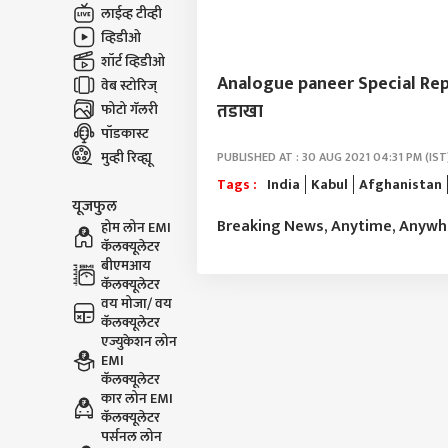
लाईव्ह टीव्ही
व्हिडीओ
शॉर्ट व्हिडीओ
Analogue paneer Special Report :
वेब स्टोरिज्
तडाखा
फोटो गॅलरी
पॉडकास्ट
मुव्ही रिव्ह्यू
PUBLISHED AT : 30 AUG 2021 04:31 PM (IST
Tags :
India
Kabul
Afghanistan
यूजफुल
Breaking News, Anytime, Anyw
होम लोन EMI
कॅलक्यूलेटर
बीएमआय
कॅलक्यूलेटर
वय मोजा/ वय
कॅलक्यूलेटर
एज्युकेशन लोन
EMI
कॅलक्यूलेटर
कार लोन EMI
कॅलक्यूलेटर
पर्सनल लोन