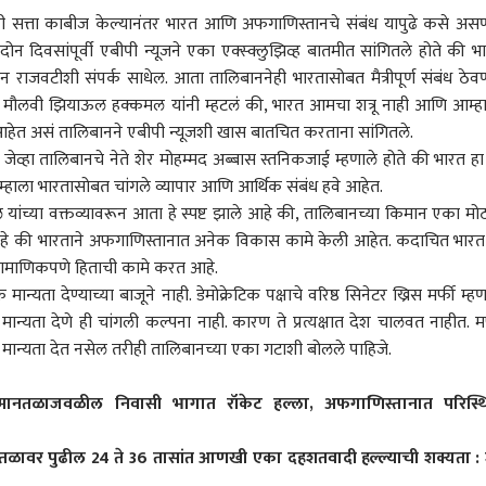
ंनी सत्ता काबीज केल्यानंतर भारत आणि अफगाणिस्तानचे संबंध यापुढे कसे अस
ोन दिवसांपूर्वी एबीपी न्यूजने एका एक्स्क्लुझिव्ह बातमीत सांगितले होते की भ
राजवटीशी संपर्क साधेल. आता तालिबाननेही भारतासोबत मैत्रीपूर्ण संबंध ठेव
नेते मौलवी झियाऊल हक्कमल यांनी म्हटलं की, भारत आमचा शत्रू नाही आणि आम्ह
वे आहेत असं तालिबानने एबीपी न्यूजशी खास बातचित करताना सांगितले.
े जेव्हा तालिबानचे नेते शेर मोहम्मद अब्बास स्तनिकजाई म्हणाले होते की भारत हा
आम्हाला भारतासोबत चांगले व्यापार आणि आर्थिक संबंध हवे आहेत.
ंच्या वक्तव्यावरून आता हे स्पष्ट झाले आहे की, तालिबानच्या किमान एका मोठ
हे की भारताने अफगाणिस्तानात अनेक विकास कामे केली आहेत. कदाचित भारत
्रामाणिकपणे हिताची कामे करत आहे.
ा देण्याच्या बाजूने नाही. डेमोक्रेटिक पक्षाचे वरिष्ठ सिनेटर ख्रिस मर्फी म्हण
न्यता देणे ही चांगली कल्पना नाही. कारण ते प्रत्यक्षात देश चालवत नाहीत. मर
ा मान्यता देत नसेल तरीही तालिबानच्या एका गटाशी बोलले पाहिजे.
 कॉर्नर
ानतळाजवळील निवासी भागात रॉकेट हल्ला, अफगाणिस्तानात परिस्थ
 आर्टिकल
टॉप रील्स
तळावर पुढील 24 ते 36 तासांत आणखी एका दहशतवादी हल्ल्याची शक्यता :
क्रिकेट
मुंबई
राज