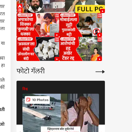
णार
ारत
णार
ाला
 या
्या
 हा
फोटो गॅलरी
ाले
्फी
विश्व
विश्व
10 Photos
11 Photos
िती
 जो
कारण