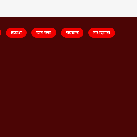
व्हिडीओ
फोटो गॅलरी
पॉडकास्ट
शॉर्ट व्हिडीओ