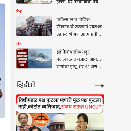
हल्ला, घर पेटवण्याचा प्रयत्न;
हल्ल्यामागे शेख हसिनांचे
विश्व
दिल्ली कनेक्शन
पाकिस्तानात पोलिस
स्टेशनमध्ये तरुणानं स्वत:ला
उडवलं; भीषण आत्मघाती
हल्ल्यात 8 पोलिसांसह 14
विश्व
जणांच्या चिंधड्या, 22
इंडोनेशियातील मदुरा
जखमी, दहशतवादाविरोधात
बेटाजवळ जहाजाला आग, 5
रॅली सुरु असतानाच रक्तपात
जणांचा मृत्यू, तर 41 जण
बेपत्ता, 225 जणांना
वाचवण्यात यश
व्हिडीओ