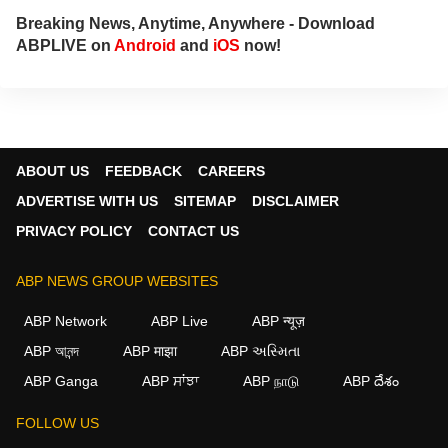
Breaking News, Anytime, Anywhere - Download
ABPLIVE on
Android
and
iOS
now!
ABOUT US
FEEDBACK
CAREERS
ADVERTISE WITH US
SITEMAP
DISCLAIMER
PRIVACY POLICY
CONTACT US
ABP NEWS GROUP WEBSITES
ABP Network
ABP Live
ABP न्यूज़
ABP আনন্দ
ABP माझा
ABP અસ્મિતા
ABP Ganga
ABP ਸਾਂਝਾ
ABP நாடு
ABP దేశం
FOLLOW US