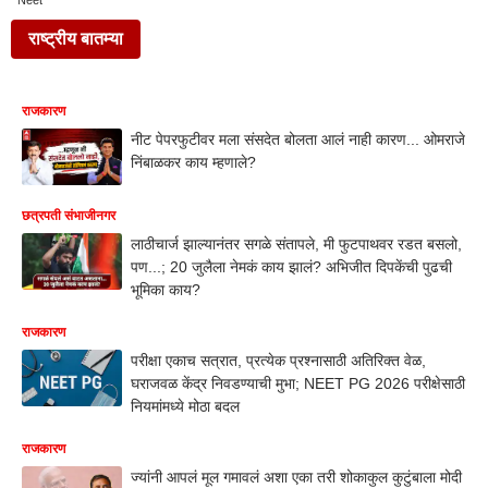
Neet
राष्ट्रीय बातम्या
राजकारण
नीट पेपरफुटीवर मला संसदेत बोलता आलं नाही कारण... ओमराजे
निंबाळकर काय म्हणाले?
छत्रपती संभाजीनगर
लाठीचार्ज झाल्यानंतर सगळे संतापले, मी फुटपाथवर रडत बसलो,
पण...; 20 जुलैला नेमकं काय झालं? अभिजीत दिपकेंची पुढची
भूमिका काय?
राजकारण
परीक्षा एकाच सत्रात, प्रत्येक प्रश्नासाठी अतिरिक्त वेळ,
घराजवळ केंद्र निवडण्याची मुभा; NEET PG 2026 परीक्षेसाठी
नियमांमध्ये मोठा बदल
राजकारण
ज्यांनी आपलं मूल गमावलं अशा एका तरी शोकाकुल कुटुंबाला मोदी