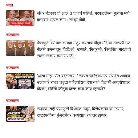
भारत
जंतर मंतरवर जे झालं ते जगानं पाहिलं, भरकटलेल्या मुलांना मार्ग
दाखवणं आपलं काम : नरेंद्र मोदी
राजकारण
पेपरफुटीविरोधात कायदा मंजूर करताच पीएम मोदींचा आणखी एक
सेल्फी कॅमेऱ्यातून व्हिडिओ; म्हणाले, 'मित्रांनो, ‘विकसित भारता’चे
स्वप्न साकार करण्यासाठी..'
राजकारण
'आता माझा रोल बदललाय..' स्वस्त समोस्यासाठी संसदेत आवाज
उठवणारे राघव चड्ढा पहिल्यांदाच देशव्यापी विद्यार्थी आक्रोशावर
बोलले; मोदींचे कौतुक करत काय काय म्हणाले?
राजकारण
राज्यसभेतही पेपरफुटी विधेयक मंजूर, विरोधकांचा सभात्याग;
राष्ट्रपतींच्या मुंजरीनंतर कायद्यात रुपांतर होणार