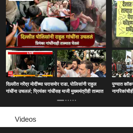
दिल्लीत नरेंद्र मोदींच्या घरासमोर राडा, पोलिसांनी राहुल
पुण्यात कॉकर
गांधींना उचललं; प्रियंका गांधींसह माजी मुख्यमंत्रीही ताब्यात
नागरिकांचीही 
Videos