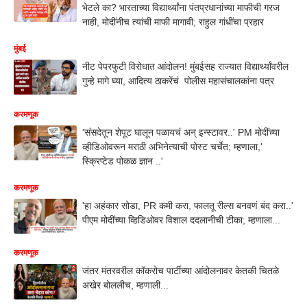
भेटले का? भारताच्या विद्यार्थ्यांना पंतप्रधानांच्या माफीची गरज
नाही, मोदींनीच त्यांची माफी मागावी; राहुल गांधींचा प्रहार
मुंबई
नीट पेपरफुटी विरोधात आंदोलन! मुंबईसह राज्यात विद्यार्थ्यांवरील
गुन्हे मागे घ्या, आदित्य ठाकरेंचं पोलीस महासंचालकांना पत्र
करमणूक
'संसदेतून शेपूट घालून पळायचं अन् इन्स्टावर..' PM मोदींच्या
व्हीडिओवरून मराठी अभिनेत्याची पोस्ट चर्चेत; म्हणाला,'
स्क्रिप्टेड पोकळ ज्ञान ..'
करमणूक
'हा अहंकार सोडा, PR कमी करा, फालतू रील्स बनवणं बंद करा..'
पीएम मोदींच्या व्हिडिओवर विशाल ददलानीची टीका; म्हणाला...
करमणूक
जंतर मंतरवरील कॉकरोच पार्टीच्या आंदोलनावर केतकी चितळे
अखेर बोललीच, म्हणाली...