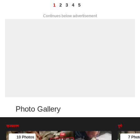
1
2
3
4
5
Continues below advertisement
Photo Gallery
राजकारण
पुणे
10 Photos
7 Phot