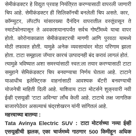
सेमीकंडक्टर हे विद्युत प्रवाह नियंत्रित करण्यासाठी वापरली जाणारी
चिप आहे. सेमीकंडक्टर ही सिलिकॉनची बनलेली चिप असते. कार, ​​
कॉम्प्युटर, लॅपटॉप यांसारख्या दैनंदिन वापरातील वस्तूंपासून ते
स्मार्टफोनपासून ते अवकाशयानापर्यंत सर्वच गोष्टींमध्ये याचा वापर
होतो. कोरोनाकाळात सेमीकंडक्टरची मागणी आणि पुरवठा यामध्ये
मोठी तफावत होती. यामुळे अनेक व्यवसायांवर मोठा परिणाम झाला
होता. टाटा समूहाला जॅग्वार कारचं उत्पादनही बंद करावं लागलं होतं.
त्यामुळे भविष्यात अशा समस्यांसाठी स्वत:ला तयार करण्यासाठी टाटा
समुहाने सेमिकंडक्टर चिप बनवण्याचा निर्णय घेतला आहे. टाटाने
याआधीच इलेक्ट्रिक वाहनांसाठी आवश्यक बॅटरी बनवण्याची
योजनेची माहिती दिली आहे. याशिवाय टाटा मोटर्सने शुक्रवारी नवी
ईव्ही एसयूव्ही 'टाटा अविन्या' लाँच केली आहे. टाटाचे लक्ष जागतिक
बाजारपेठेवर असल्याचं चंद्रशेखरन यांनी सांगितलं आहे.
महत्त्वाच्या बातम्या :
Tata Avinya Electric SUV : टाटा मोटर्सच्या नव्या ईव्ही
एसयूव्हीची झलक, एका चार्जमध्ये गाठणार 500 किमीहून अधिक