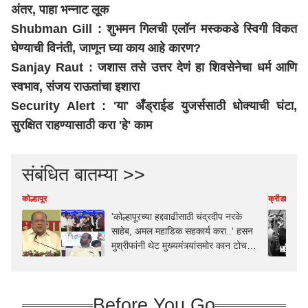
अंतर, पाहा भन्नाट लूक
Shubman Gill : शुभमन गिलची एलॉन मस्ककडे स्विगी विकत
घेण्याची विनंती, जाणून घ्या काय आहे कारण?
Sanjay Raut : जशास तसे उत्तर देणं हा शिवसेनेचा धर्म आणि
स्वभाव, संजय राऊतांचा इशारा
Security Alert : 'या' अँड्राईड युजर्ससाठी धोक्याची घंटा,
सुरक्षित राहण्यासाठी करा 'हे' काम
संबंधित बातम्या >>
कोल्हापूर
क्रीडा
'कोल्हापूरच्या हद्दवाढीसाठी चंद्रदीप नरके
साहेब, अमल महाडिक सहकार्य करा..' हसन
मुश्रीफांनी थेट मुख्यमंत्र्यांसमोर कान टोचले,
महापौर रुपाराणी निकम अन् राजेश
क्षीरसागरही बोलले
Before You Go