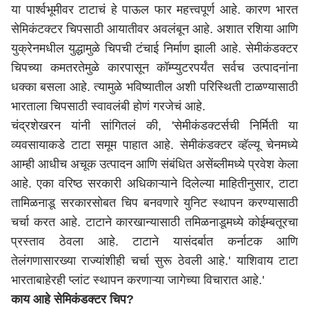
या पार्श्वभूमीवर टाटाचं हे पाऊल फार महत्त्वपूर्ण आहे. कारण भारत
सेमिकंटक्टर चिपसाठी आयातीवर अवलंबून आहे. अशात रशिया आणि
युक्रेनमधील युद्धामुळे चिपची टंचाई निर्माण झाली आहे. सेमीकंडक्टर
चिपच्या कमतरतेमुळे कारपासून कॉम्प्युटरपर्यंत सर्वच उत्पादनांना
धक्का बसला आहे. त्यामुळे भविष्यातील अशी परिस्थिती टाळण्यासाठी
भारताला चिपसाठी स्वावलंबी होणं गरजेचं आहे.
चंद्रशेखरन यांनी सांगितलं की, 'सेमीकंडक्टर्सची निर्मिती या
व्यवसायाकडे टाटा समूम पाहात आहे. सेमीकंडक्टर व्हॅल्यू चेनमध्ये
आम्ही आधीच अचूक उत्पादन आणि संबंधित असेंब्लीमध्ये प्रवेश केला
आहे. एका वरिष्ठ सरकारी अधिकाऱ्याने दिलेल्या माहितीनुसार, टाटा
तामिळनाडू सरकारसोबत चिप बनवणारे युनिट स्थापन करण्यासाठी
चर्चा करत आहे. टाटाने कारखान्यासाठी तमिळनाडूमध्ये कोईम्बतूरचा
प्रस्ताव ठेवला आहे. टाटाने यासंदर्बात कर्नाटक आणि
तेलंगणासारख्या राज्यांशीही चर्चा सुरू ठेवली आहे.' याशिवाय टाटा
भारताबाहेरही प्लांट स्थापन करणाऱ्या जागेच्या विचारात आहे.'
काय आहे सेमिकंडक्टर चिप?