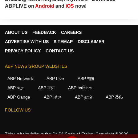
ABPLIVE on
Android
and
iOS
now!
ABOUT US
FEEDBACK
CAREERS
ADVERTISE WITH US
SITEMAP
DISCLAIMER
PRIVACY POLICY
CONTACT US
ABP NEWS GROUP WEBSITES
ABP Network
ABP Live
ABP न्यूज़
ABP আনন্দ
ABP माझा
ABP અસ્મિતા
ABP Ganga
ABP ਸਾਂਝਾ
ABP நாடு
ABP దేశం
FOLLOW US
This website follows the
DNPA Code of Ethics.
Copyright@2026.