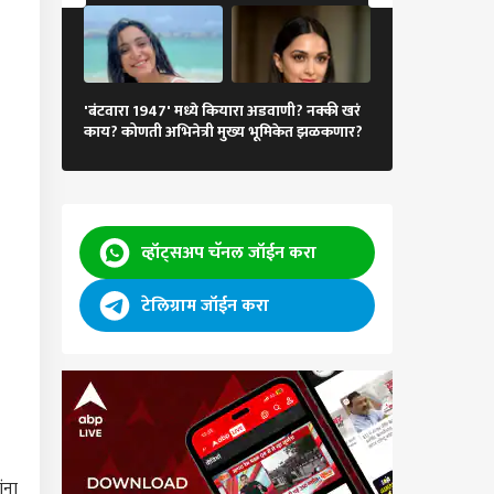
गुलाबी साडी आणि..,
'बंटवारा 1947' मध्ये कियारा अडवाणी? नक्की खरं
अभिनेत्रीचा मोहक
काय? कोणती अभिनेत्री मुख्य भूमिकेत झळकणार?
चाहत्यांना भुरळ
व्हॉट्सअप चॅनल जॉईन करा
टेलिग्राम जॉईन करा
ंना