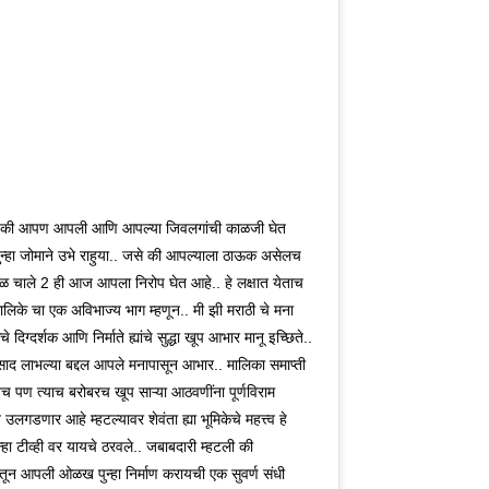
डीपफेकवर केंद्र
टीम इंडियात धावाधाव सुरु!
आशिया कपचं वेळापत्रक
खुल्य
रचा सर्जिकल स्ट्राईक;
आता फिटनेस सिद्ध
जाहीर, भारत पाकिस्तान 'या'
कटऑ
पार्ह फोटो-व्हिडीओ 3
ारण
करण्यासाठी 10 मिनिटात
राजकारण
दिवशी आमने सामने, दुबईत
राजकारण
खाली
राज
ंत हटवावे लागणार
किती किमी पळावं लागणार?
स्पर्धा रंगणार
ठेवण
1200 मीटर किती मिनिटात
मोह
पूर्ण करावी लागणार? हा सुद्धा
उत्तर
करते की आपण आपली आणि आपल्या जिवलगांची काळजी घेत
नियम ठरला
हा जोमाने उभे राहुया.. जसे की आपल्याला ठाऊक असेलच
ळ चाले 2 ही आज आपला निरोप घेत आहे.. हे लक्षात येताच
ना देवाचं रूप मानलं जाते,
एकनाथ शिंदे अचानक दरे
इथेनॉल, पेपरफुटीविरोधात
राहु
ालिके चा एक अविभाज्य भाग म्हणून.. मी झी मराठी चे मना
ी आंदोलनात लाठीचार्ज,
गावातून मुंबईकडे रवाना,
बोलणाऱ्यांची खाती बंद
संपर्
ट गन फायर करण्यात
अमित शाहांच्या भेटीसाठी
करण्यासाठी सरकारचा
इन्स
िग्दर्शक आणि निर्माते ह्यांचे सुद्धा खूप आभार मानू इच्छिते..
, Gen Z चर्चेत थेट प्रश्न
दौरा आटोपल्याची सूत्रांची
मेटावर दबाव, मेटाने असली
सेशन
साद लाभल्या बद्दल आपले मनापासून आभार.. मालिका समाप्ती
ारताच सरसंघचालक
माहिती
बदमाशी करत मोदींसमोर
काह
ण त्याच बरोबरच खूप साऱ्या आठवणींना पूर्णविराम
 भागवत नेमकं काय
गुडघे टेकवू नयेत;
ाले? पहिल्यांदाच जाहीर
केजरीवालांचा गंभीर आरोप
उलगडणार आहे म्हटल्यावर शेवंता ह्या भूमिकेचे महत्त्व हे
न्हा टीव्ही वर यायचे ठरवले.. जबाबदारी म्हटली की
ून आपली ओळख पुन्हा निर्माण करायची एक सुवर्ण संधी