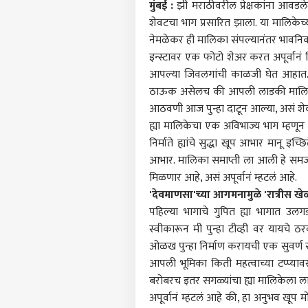
मुंबई :
झी मराठीवरील प्रेक्षकांना आवड
शेवटचा भाग प्रसारित झाला. या मालिकेच्या
नेमळेकर ही मालिका संपल्यानंतर भावनिक 
इन्स्टावर एक फोटो शेअर करत अपूर्वान
आपल्या जिवलगांची काळजी घेत आहात..
ठाऊक असेलच की आपली लाडकी मालिका म्
आठवणी आज पुन्हा दाटून आल्या, असं शेवंता
ह्या मालिकेचा एक अविभाज्य भाग म्हणून
निर्माते ह्यांचे सुद्धा खूप आभार मानू 
आभार. मालिका समाप्ती ला आली हे समज
मिळणार आहे, असं अपूर्वानं म्हटलं आहे.
'देवमाणसा'च्या आगमनामुळे 'रात्रीस खे
पहिल्या भागाचे गुपित ह्या भागात उलगडण
स्वीकारून मी पुन्हा टीव्ही वर यायच
ओळख पुन्हा निर्माण करायची एक सुवर्ण सं
आपली भूमिका किती महत्वाच्या टप्प्य
बरोबरच इतर सगळ्यांचा ह्या मालिकेला लाभ
अपूर्वानं म्हटलं आहे की, हा अनुभव खूप