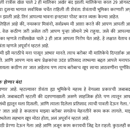
लेली रात्रीस खेळ चाले 2 ही मालिका अखेर बंद झाली. मालिकेचा काल 29 ऑगस्
 दुसऱ्या भागात सर्वाधिक चर्चेत राहिली ती शेवंता. शेवंताची भूमिका करणारी अपूर
झाली आहे. तिनं आपल्या भावना इन्स्टावर पोस्ट करत व्यक्त केल्या आहेत.
ं लिहिलं आहे की, नमस्कार मित्रांनो, सर्वप्रथम मी आशा करते की आपण आपली 
 वेळ कठीण जरी असेल तरी आपण पुन्हा जोमाने उभे राहुया.. जसे की आपल्य
हणजे रात्रीसखेळ चाले 2 ही आज आपला निरोप घेत आहे.. हे लक्षात येताच 
 म्हणजे अपूर्वानं म्हटलं आहे.
 मी झी मराठीचे मना पासून आभार मानते. त्याच बरोबर मी मालिकेचे दिग्दर्शक 
इच्छिते. आणि आपण माय बाप प्रेक्षकांचा उदंड प्रतिसाद लाभल्या बद्दल आपले मनापा
ायला कठीण तर जात आहेतच पण त्याच बरोबरच खूप साऱ्या आठवणींना पूर्णवि
ळ' होणार बंद!
ार आहे. म्हटल्यावर शेवंता ह्या भूमिकेचे महत्त्व हे वेगळ्या प्रकारची जबाबद
े ठरवले. जबाबदारी म्हटली की दडपणाखाली असणे साहजिक होते. पण त्यातून आ
धी ह्यातून मला दिसली.. आणि त्याला दिलेला प्रतिसाद त्याची पावती देऊन गेला.. प
ावर जात आहे हे कळताच माझ्या बरोबर सगळेच मेहनतीने काम करू लागले.. माझ
लेला सहभाग खूप मोठा होता, असं अपूर्वानं म्हटलं आहे.
 मोठी प्रेरणा देऊन गेला आहे आणि अजून काम करायची जिद्द देत राहतो. कुठलही 