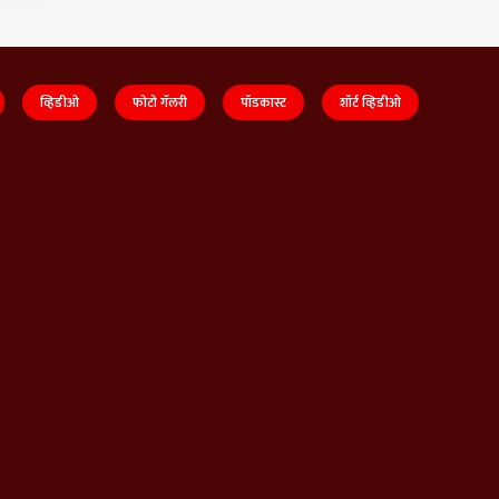
व्हिडीओ
फोटो गॅलरी
पॉडकास्ट
शॉर्ट व्हिडीओ