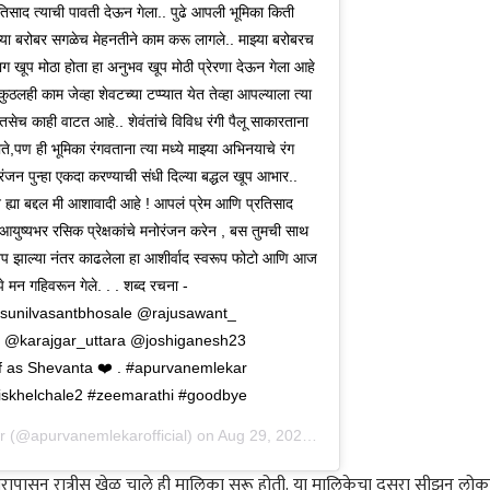
रतिसाद त्याची पावती देऊन गेला.. पुढे आपली भूमिका किती
झ्या बरोबर सगळेच मेहनतीने काम करू लागले.. माझ्या बरोबरच
ग खूप मोठा होता हा अनुभव खूप मोठी प्रेरणा देऊन गेला आहे
लही काम जेव्हा शेवटच्या टप्प्यात येत तेव्हा आपल्याला त्या
च काही वाटत आहे.. शेवंतांचे विविध रंगी पैलू साकारताना
े,पण ही भूमिका रंगवताना त्या मध्ये माझ्या अभिनयाचे रंग
जन पुन्हा एकदा करण्याची संधी दिल्या बद्धल खूप आभार..
 ह्या बद्दल मी आशावादी आहे ! आपलं प्रेम आणि प्रतिसाद
आयुष्यभर रसिक प्रेक्षकांचे मनोरंजन करेन , बस तुमची साथ
प झाल्या नंतर काढलेला हा आशीर्वाद स्वरूप फोटो आणि आज
ाझे मन गहिवरून गेले. . . शब्द रचना -
unilvasantbhosale @rajusawant_
karajgar_uttara @joshiganesh23
off as Shevanta ❤️ . #apurvanemlekar
riskhelchale2 #zeemarathi #goodbye
r
(@apurvanemlekarofficial) on
Aug 29, 2020 at 11:32am PDT
भरापासून रात्रीस खेळ चाले ही मालिका सुरू होती. या मालिकेचा दुसरा सीझन लोका