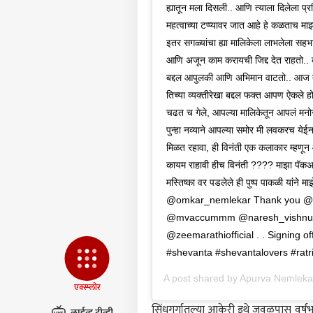
ह्यातून मला दिसली.. आणि त्याला दिलेला प्
महत्वाच्या टप्प्यावर जात आहे हे कळताच मा
इतर सगळ्यांचा ह्या मालिकेला लाभलेला सहभा
आणि अजून काम करायची जिद्द देत राहतो.. कुठ
बद्दल आपुलकी आणि अभिमान वाटतो.. आज तसे
तिच्या व्यक्तीरेखा बद्दल फक्त आपण ऐकले होत
चढत च गेले, आपल्या मालिकेतून आपलं मनोरं
पुन्हा नव्याने आपल्या समोर मी लवकरच येईन
मिळत रहावा, ही विनंती एक कलाकार म्हणून 
कायम राहावी हीच विनंती ???? माझा पॅकअ
मस्तिष्का वर पडलेले ही पुष्प पाकळी यांने म
@omkar_nemlekar Thank you @s
@mvaccummm @naresh_vishnu @
@zeemarathiofficial . . Signing 
#shevanta #shevantalovers #rat
A post shared by
Apurva Nemleka
एक्स्प्लोर
सिंधुगुर्गातल्या आकेरी इथे जवळपास वर्ष
लाईव्ह टीव्ही