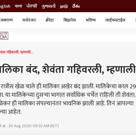
nglish
বাংলা
ਪੰਜਾਬੀ
ગુજરાતી
நாடு
దేశం
ाजकारण
मनोरंजन
क्रीडा
बिझनेस
भविष्य
लाईफस्टाईल
स्टाईल
क्राईम
व्यापार-उद्योग
ट्रेडिंग
ऑटो
ेवंता गहिवरली, म्हणाली...
मालिका बंद, शेवंता गहिवरली, म्हणाली.
ी रात्रीस खेळ चाले ही मालिका अखेर बंद झाली. मालिकेचा काल 29
या मालिकेच्या दुसऱ्या भागात सर्वाधिक चर्चेत राहिली ती शेवंता.
ेमळेकर ही मालिका संपल्यानंतर भावनिक झाली आहे. तिनं आपल्या
ेल्या आहेत.
 at : 30 Aug 2020 09:53 AM (IST)