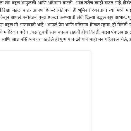
पल्याला त्या बद्दल आपुलकी आणि अभिमान वाटतो.. आज तसेच काही वाटत आहे. शेवंता
क्तीरेखा बद्दल फक्त आपण ऐकले होते,पण ही भूमिका रंगवताना त्या मध्ये माझ
ेतून आपलं मनोरंजन पुन्हा एकदा करण्याची संधी दिल्या बद्धल खूप आभार.. पुन
या बद्दल मी आशावादी आहे ! आपलं प्रेम आणि प्रतिसाद मिळत रहावा, ही विनंती.
ांचे मनोरंजन करेन , बस तुमची साथ कायम राहावी हीच विनंती. माझा पॅकअप झाल
 आणि आज मस्तिष्का वर पडलेले ही पुष्प पाकळी यांने माझे मन गहिवरून गेले, 
 कॉर्नर
 आर्टिकल
टॉप रील्स
क्रीडा
क्रिकेट
मुंबई