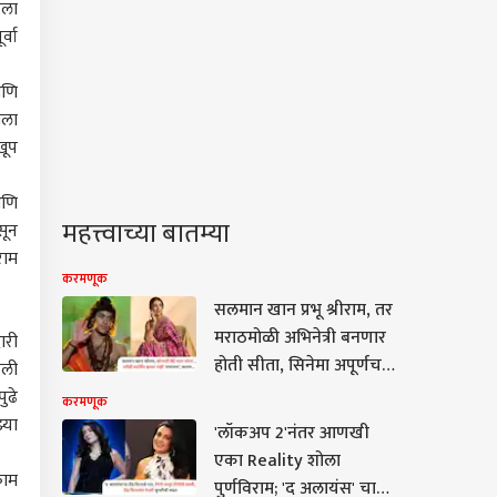
टला
्वा
आणि
ाला
खूप
आणि
महत्त्वाच्या बातम्या
सून
राम
करमणूक
सलमान खान प्रभू श्रीराम, तर
मराठमोळी अभिनेत्री बनणार
ारी
होती सीता, सिनेमा अपूर्णच
पली
राहिला कारण...
ुढे
करमणूक
्या
'लॉकअप 2'नंतर आणखी
एका Reality शोला
काम
पुर्णविराम; 'द अलायंस' चा