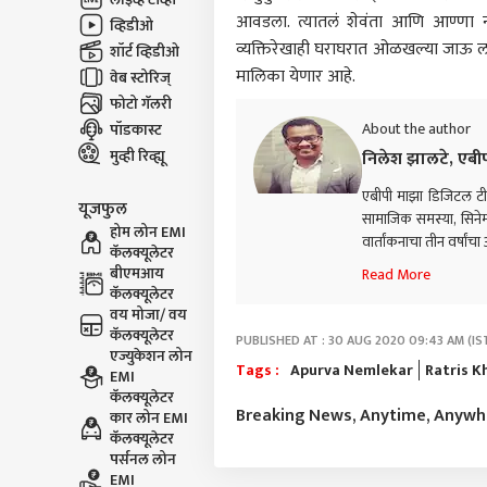
आवडला. त्यातलं शेवंता आणि आण्णा नाई
व्हिडीओ
व्यक्तिरेखाही घराघरात ओळखल्या जाऊ ला
शॉर्ट व्हिडीओ
मालिका येणार आहे.
वेब स्टोरिज्
फोटो गॅलरी
About the author
पॉडकास्ट
मुव्ही रिव्ह्यू
निलेश झालटे, एबी
एबीपी माझा डिजिटल टीमम
यूजफुल
सामाजिक समस्या, सिनेम
होम लोन EMI
वार्तांकनाचा तीन वर्षांच
कॅलक्यूलेटर
बीएमआय
Read More
कॅलक्यूलेटर
वय मोजा/ वय
कॅलक्यूलेटर
PUBLISHED AT : 30 AUG 2020 09:43 AM (IS
एज्युकेशन लोन
Tags :
Apurva Nemlekar
Ratris K
EMI
कॅलक्यूलेटर
Breaking News, Anytime, Anyw
कार लोन EMI
कॅलक्यूलेटर
पर्सनल लोन
EMI