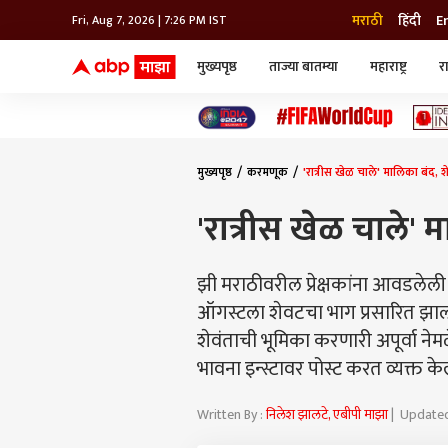
मराठी
हिंदी
E
Fri, Aug 7, 2026 | 7:26 PM IST
मुख्यपृष्ठ
ताज्या बातम्या
महाराष्ट्र
र
बातम्या
जॅाब माझा
लाईफ
भारत
महाराष्ट्र
टेक-गॅजेट
मुंबई
ऑटो
टेलिव्हिजन
विश्व
विश्व
मुख्यपृष्ठ
करमणूक
'रात्रीस खेळ चाले' मालिका बंद, श
कोल्हापूर
पुणे
'रात्रीस खेळ चाले' 
नवी मुंबई
अमरावती
अहमदनगर
झी मराठीवरील प्रेक्षकांना आवडलेल
अकोला
ऑगस्टला शेवटचा भाग प्रसारित झाला. 
शेवंताची भूमिका करणारी अपूर्वा न
भावना इन्स्टावर पोस्ट करत व्यक्त क
Written By :
निलेश झालटे, एबीपी माझा
| Updated