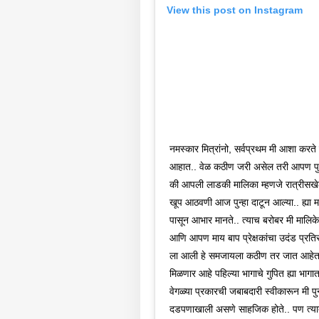
आमच्यासोबत जाहिरात करा
View this post on Instagram
प्रायव्हसी पॉलिसी
संपर्क साधा
करिअर
एआय 
फीडबॅक
सरका
आमच्याबद्दल
आक्षे
राजक
तासा
नमस्कार मित्रांनो, सर्वप्रथम मी आशा 
आहात.. वेळ कठीण जरी असेल तरी आपण पुन्
की आपली लाडकी मालिका म्हणजे रात्रीसखे
मुलां
खूप आठवणी आज पुन्हा दाटून आल्या.. ह्या म
तरीह
LOGIN
पेले
पासून आभार मानते.. त्याच बरोबर मी मालिकेचे द
आल्या
आणि आपण माय बाप प्रेक्षकांचा उदंड प्रति
विच
ला आली हे समजायला कठीण तर जात आहेतच प
मोहन
म्हण
मिळणार आहे पहिल्या भागाचे गुपित ह्या भागात 
भाष्य
वेगळ्या प्रकारची जबाबदारी स्वीकारून मी पु
दडपणाखाली असणे साहजिक होते.. पण त्यात