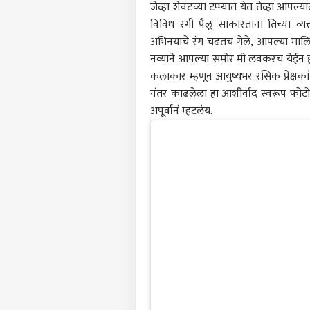
जेव्हा शेवटच्या टप्प्यात येत तेव्हा आ
विविध रंगी पैलू साकारताना तिच्या व्य
अभिनयाचे रंग चढतच गेले, आपल्या मालिक
नव्याने आपल्या समोर मी लवकरच येईन ह्
कलाकार म्हणून आयुष्यभर रसिक प्रेक्षक
नंतर काढलेला हा आशीर्वाद स्वरूप फोटो
अपूर्वानं म्हटलंय.
पर्सनल
टॉप
हॅलो गेस्ट
भारत