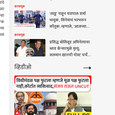
ंचे
ग्रँड फिनाले पार, कुणी
करमणूक
्या
पटकावली ट्रॉफी?
'लाडू' पाहून यशपाल शर्मा
्हा
भावुक, सिनेमाचं भरभरुन
 एक
कौतुक; म्हणाले, 'आजच्या
्या
काळात असा चित्रपट
असं
करमणूक
बनवणं...'
प्रसिद्ध बॉलिवूड अभिनेत्याचा
ब्लड कॅन्सरमुळे मृत्यू;
सलमान खानची पोस्ट चर्चेत,
दु:ख व्यक्त करत म्हणाला...
व्हिडीओ