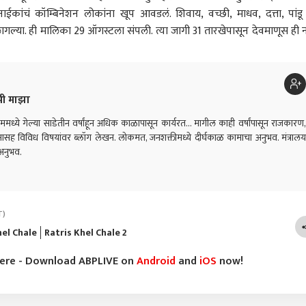
कांचं कॉम्बिनेशन लोकांना खूप आवडलं. शिवाय, वच्छी, माधव, दत्ता, पांडू
गल्या. ही मालिका 29 ऑगस्टला संपली. त्या जागी 31 तारखेपासून देवमाणूस ही 
पी माझा
ध्ये गेल्या साडेतीन वर्षांहून अधिक काळापासून कार्यरत... मागील काही वर्षांपासून राजकारण,
ासह विविध विषयांवर ब्लॉग लेखन. लोकमत, जनशक्तीमध्ये दीर्घकाळ कामाचा अनुभव. मंत्रालय
ा अनुभव.
T)
hel Chale
Ratris Khel Chale 2
here - Download ABPLIVE on
Android
and
iOS
now!