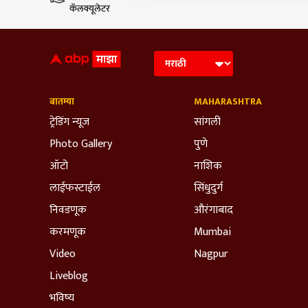
कॅलक्यूलेटर
बातम्या
MAHARASHTRA
ट्रेडिंग न्यूज
सांगली
Photo Gallery
पुणे
ऑटो
नाशिक
लाईफस्टाईल
सिंधुदुर्ग
निवडणूक
औरंगाबाद
करमणूक
Mumbai
Video
Nagpur
Liveblog
भविष्य