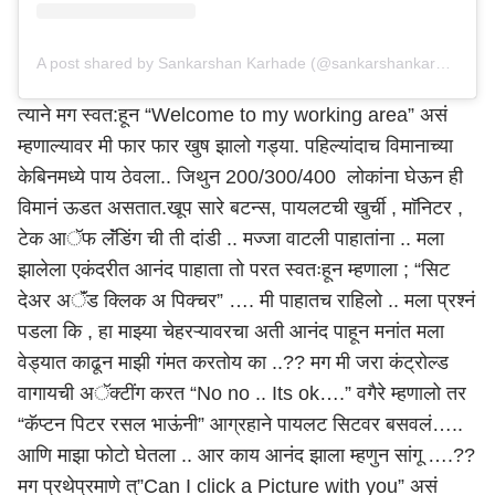
A post shared by Sankarshan Karhade (@sankarshankarhade)
त्याने मग स्वत:हून “Welcome to my working area” असं
म्हणाल्यावर मी फार फार खुष झालो गड्या. पहिल्यांदाच विमानाच्या
केबिनमध्ये पाय ठेवला.. जिथुन 200/300/400 लोकांना घेऊन ही
विमानं ऊडत असतात.खूप सारे बटन्स, पायलटची खुर्ची , माॅनिटर ,
टेक आॅफ लॅंडिंग ची ती दांडी .. मज्जा वाटली पाहातांना .. मला
झालेला एकंदरीत आनंद पाहाता तो परत स्वतःहून म्हणाला ; “सिट
देअर अॅंड क्लिक अ पिक्चर” …. मी पाहातच राहिलो .. मला प्रश्नं
पडला कि , हा माझ्या चेहरऱ्यावरचा अती आनंद पाहून मनांत मला
वेड्यात काढून माझी गंमत करतोय का ..?? मग मी जरा कंट्रोल्ड
वागायची अॅक्टींग करत “No no .. Its ok….” वगैरे म्हणालो तर
“कॅप्टन पिटर रसल भाऊंनी” आग्रहाने पायलट सिटवर बसवलं…..
आणि माझा फोटो घेतला .. आर काय आनंद झाला म्हणुन सांगू ….??
मग प्रथेप्रमाणे त्”Can I click a Picture with you” असं