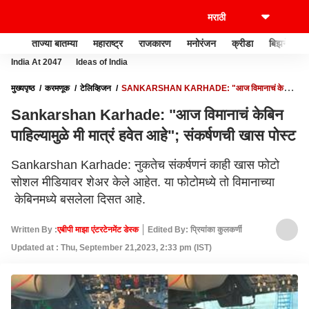
ताज्या बातम्या
महाराष्ट्र
राजकारण
मनोरंजन
क्रीडा
बिझनेस
India At 2047
Ideas of India
मुख्यपृष्ठ
करमणूक
टेलिव्हिजन
SANKARSHAN KARHADE: "आज विमानाचं केबिन
पाहिल्यामुळे मी मात्रं हवेत आहे"; संकर्षणची खास पोस्ट
Sankarshan Karhade: "आज विमानाचं केबिन
पाहिल्यामुळे मी मात्रं हवेत आहे"; संकर्षणची खास पोस्ट
Sankarshan Karhade: नुकतेच संकर्षणनं काही खास फोटो
सोशल मीडियावर शेअर केले आहेत. या फोटोमध्ये तो विमानाच्या
केबिनमध्ये बसलेला दिसत आहे.
Written By :
एबीपी माझा एंटरटेनमेंट डेस्क
Edited By: प्रियांका कुलकर्णी
Updated at : Thu, September 21,2023, 2:33 pm (IST)