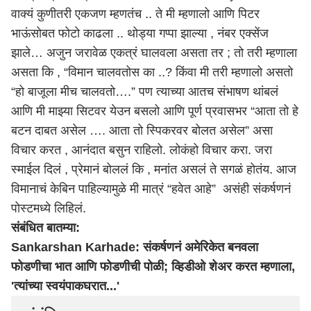
वाक्यं कुणीतरी एकजण म्हणतंच .. ते मी म्हणालो आणि पिटर
भाऊंसोबत फोटो काढला .. थोड्या गप्पा झाल्या , नंबर एक्सेंज
झाले… अजुन जरावेळ एकत्रं घालवला असता तर ; तो तरी म्हणाला
असता कि , “विमान चालवतोस का ..? किंवा मी तरी म्हणालो असतो
“हो बाजूला मीच चालवतो….” पण त्याच्या आतच संभाषण थांबलं
आणि मी माझ्या सिटवर येउन बसलो आणि पूर्ण प्रवासभर “आता तो हे
बटन दाबत असेल …. आता तो स्पिकरवर बोलत असेल” असा
विचार करत , आनंदात बसुन राहिलो. लोकंहो विचार करा. जरा
स्माईल दिलं , प्रेमानं बोललं कि , मनांत असलं ते सगळं होतंय. आज
विमानाचं केबिन पाहिल्यामुळे मी मात्रं “हवेत आहे” असंही संकर्षणनं
पोस्टमध्ये लिहिलं.
संबंधित बातम्या:
Sankarshan Karhade: संकर्षणनं अमेरिकेत बनवला
फोडणीचा भात आणि फोडणीची पोळी; व्हिडीओ शेअर करत म्हणाला,
'त्यांच्या स्वयंपाकघरात...'