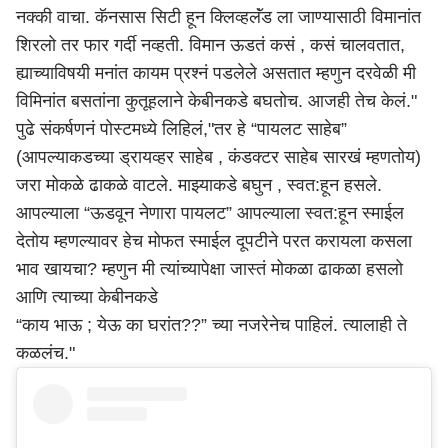
नक्की वाचा. कॅनसास सिटी हून क्लिव्हलॅंड ला जाण्यासाठी विमानांत
शिरलो तर फार गर्दी नव्हती. विमान ऊडतं कसं , कसं चालवतात,
ह्याच्याविषयी मनांत कायम प्रश्नं पडलेले असतात म्हणुन दरवेळी मी
विमिनांत बसतांना कुतूहलाने केबीनकडे बघतोच. आजही तेच केलं."
पुढे संकर्षणनं पोस्टमध्ये लिहिलं,"तर हे “पायलट साहेब”
(आपल्याकडच्या ड्रायव्हर साहेब , कंडक्टर साहेब सारखं म्हणतोय)
जरा मोकळे ढाकळे वाटले. माझ्याकडे बघुन , स्वत:हून हसले.
आपल्याला “ऊडवून नेणारा पायलट” आपल्याला स्वत:हून स्माईल
देतोय म्हणल्यावर हेच मोफत स्माईल दूपटीने परत करायला कसला
भाव खायचा? म्हणुन मी त्यांच्यापेक्षा जास्तं मोकळा ढाकळा हसलो
आणि त्याच्या केबीनकडे
“काय भाऊ ; येऊ का घरांत??” च्या नजरेनेच पाहिलं. त्यालाही ते
कळलंच."