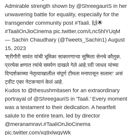
Admirable strength shown by
@ShreegauriS
in her
unwavering battle for equality, especially for the
transgender community post
#Taali
. 🙌🌟
#TaaliOnJioCinema
pic.twitter.com/Lnc5hlYUqM
— Sachin Chaudhary (@Tweets_Sachin1)
August
15, 2023
'श्रीगौरी सावंत यांची भूमिका साकारणाऱ्या सुष्मिता सेनचे कौतुक.
प्रत्येक क्षणात त्यांचे समर्पण दाखले गेले आहे.रवी जाधव यांच्या
दिग्दर्शकाच्या नेतृत्वाखालील संपूर्ण टीमला मनापासून सलाम!' असं
ट्वीट एका नेटकऱ्यानं केलं आहे.
Kudos to
@thesushmitasen
for an extraordinary
portrayal of
@ShreegauriS
in 'Taali.' Every moment
was a testament to their dedication. A heartfelt
salute to the entire team, led by director
@meranamravi
.
#TaaliOnJioCinema
pic.twitter.com/xq9xlwgyWk