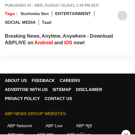
PUBLISHED AT : WED, AUGUST 16,2023, 2:39 PM (IST)
Tags :
Sushmita Sen
ENTERTAINMENT
SOCIAL MEDIA
Taali
Breaking News, Anytime, Anywhere - Download
ABPLIVE on
Android
and
iOS
now!
ABOUT US
FEEDBACK
CAREERS
ADVERTISE WITH US
SITEMAP
DISCLAIMER
PRIVACY POLICY
CONTACT US
ABP NEWS GROUP WEBSITES
ABP Network
ABP Live
ABP न्यूज़
ABP আনন্দ
ABP माझा
ABP અસ્મિતા