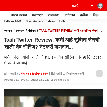
ताज्या बातम्या
महाराष्ट्र
राजकारण
मनोरंजन
क्रीडा
बिझनेस
India At 2047
फिफा विश्वचषक
Ideas of India
मुख्यपृष्ठ
करमणूक
बॉलीवूड
TAALI TWITTER REVIEW: कशी आहे सुष्मिता सेनची
'ताली' वेब सीरिज? नेटकरी म्हणतात...
Taali Twitter Review: कशी आहे सुष्मिता सेनची
'ताली' वेब सीरिज? नेटकरी म्हणतात...
अनेक नेटकऱ्यांनी 'ताली' (Taali) या वेब सीरिजचा रिव्ह्यू ट्विटरवर
शेअर केला आहे.
Written By :
एबीपी माझा एंटरटेनमेंट डेस्क
Edited By: प्रियांका कुलकर्णी
Updated at : Wed, August 16,2023, 2:39 pm (IST)