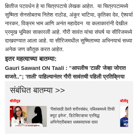
क्षितीज पटवर्धन हे या चित्रपटाचे लेखक आहेत. या चित्रपटामध्ये
सुष्मिता सेनसोबतच नितेश राठोड, अंकुर भाटिया, कृतिका देव, ऐश्वर्या
नारकर, विक्रम भाम आणि अनंत महादेवन या कलाकारांनी देखील
प्रमुख भूमिका साकारली आहे. गौरी सावंत यांचा संघर्ष या सीरिजमध्ये
दाखवण्यात आला आहे. या सीरिजमधील सुष्मिताच्या अभिनयाचं सध्या
अनेक जण कौतुक करत आहेत.
इतर महत्वाच्या बातम्या:
Gauri Sawant ON Taali : "आपलीच 'टाळी' जेव्हा जोरात
वाजते.."; 'ताली' पाहिल्यानंतर गौरी सावंतची पहिली प्रतिक्रिया
संबंधित बातम्या >>
बॉलीवूड
बॉलीवूड
'पैशांसाठी ठेवते शरीरसंबंध, पब्लिकमध्ये तिची
क्युट इमेज', डिटेक्टिव्हचा प्रसिद्ध
अभिनेत्रीबाबत धक्कादायक दावा