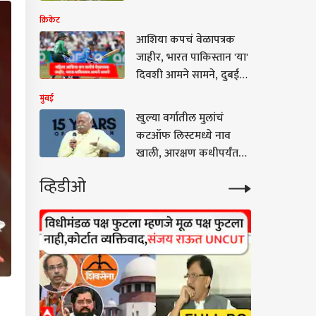
किती किमी पळावं लागणार?
क्रिकेट
1200 मीटर किती मिनिटात
आशिया कपचं वेळापत्रक
पूर्ण करावी लागणार? हा
जाहीर, भारत पाकिस्तान 'या'
सुद्धा नियम ठरला
दिवशी आमने सामने, दुबईत
स्पर्धा रंगणार
मुंबई
खुल्या वर्गातील मुलांचं
कटऑफ लिस्टमध्ये नाव
खाली, आरक्षण कधीपर्यंत
ठेवणार? Gen Z चे थेट प्रश्न,
व्हिडीओ
मोहन भागवतांचं रोखठोक
उत्तर