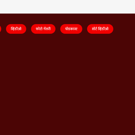
व्हिडीओ
फोटो गॅलरी
पॉडकास्ट
शॉर्ट व्हिडीओ