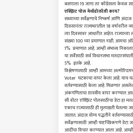
आमच्यासोबत जाहिरात करा
बसपाला 19 जागा तर काँग्रेसला केवळ सात
प्रायव्हसी पॉलिसी
एक्झिट पोल मेथॉडोलॉजी काय?
संपर्क साधा
सध्याच्या सर्वेक्षणाचे निष्कर्ष आणि अ
दिवसानंतर राज्यभरातील 18 वर्षावरील व्य
करिअर
त्या दिवसावर आधारीत आहेत. राज्याच्या ल
एआय 
फीडबॅक
सरका
संख्या 100 च्या प्रमाणात नाही. आमचा अंत
आमच्याबद्दल
आक्षे
राजक
1% प्रमाणात आहे. आम्ही संभाव्य निकाल
तासा
या सर्वेंसाठी सर्व विधानसभा मतदारसंघात
5% इतके आहे.
विश्लेषणासाठी आम्ही आमच्या अल्गोरिदमच
Voter घटकाचा वापर केला आहे. याच घट
मुलां
वर्तवण्यासाठी केला आहे. मिळणार असलेल
तरीह
LOGIN
पेले
अंकगणिताचा शास्त्रीय वापर करण्यात आला आ
आल्या
सी वोटर एक्झिट पोलसाठीचा डेटा हा मतदान
विच
एकाच राज्यासाठी ही मुलाखती घेतल्या जा
मोहन
म्हण
जातात. अंदाज योग्य पद्धतीने वर्तवण्यासाठ
भाष्य
सर्वेक्षणासाठी आम्ही यादृच्छिकपणे डेटा
आदींचा विचार करण्यात आला आहे. आम्