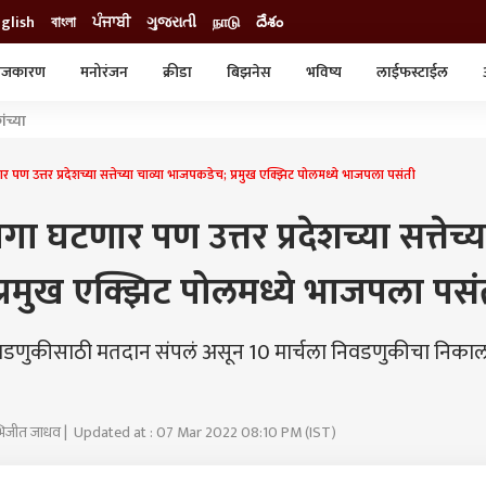
glish
বাংলা
ਪੰਜਾਬੀ
ગુજરાતી
நாடு
దేశం
ाजकारण
मनोरंजन
क्रीडा
बिझनेस
भविष्य
लाईफस्टाईल
स्टाईल
क्राईम
व्यापार-उद्योग
ंच्या
ट्रेडिंग
ऑटो
उत्तर प्रदेशच्या सत्तेच्या चाव्या भाजपकडेच; प्रमुख एक्झिट पोलमध्ये भाजपला पसंती
 घटणार पण उत्तर प्रदेशच्या सत्तेच्य
्रमुख एक्झिट पोलमध्ये भाजपला पसं
निवडणुकीसाठी मतदान संपलं असून 10 मार्चला निवडणुकीचा निका
भिजीत जाधव | Updated at : 07 Mar 2022 08:10 PM (IST)