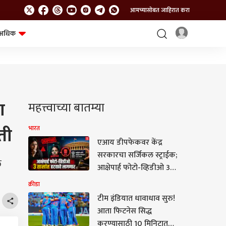
आमच्यासोबत जाहिरात करा
अधिक
शेत-शिवार
भविष्य
ा
महत्त्वाच्या बातम्या
ती
भारत
एआय डीपफेकवर केंद्र
सरकारचा सर्जिकल स्ट्राईक;
ल
आक्षेपार्ह फोटो-व्हिडीओ 3
तासांत हटवावे लागणार
क्रीडा
टीम इंडियात धावाधाव सुरु!
आता फिटनेस सिद्ध
करण्यासाठी 10 मिनिटात