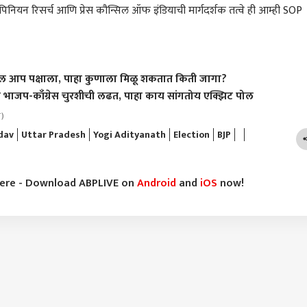
न रिसर्च आणि प्रेस कौन्सिल ऑफ इंडियाची मार्गदर्शक तत्वे ही आम्ही SOP
ौल आप पक्षाला, पाहा कुणाला मिळू शकतात किती जागा?
ये भाजप-काँग्रेस चुरशीची लढत, पाहा काय सांगतोय एक्झिट पोल
T)
dav
Uttar Pradesh
Yogi Adityanath
Election
BJP
here - Download ABPLIVE on
Android
and
iOS
now!