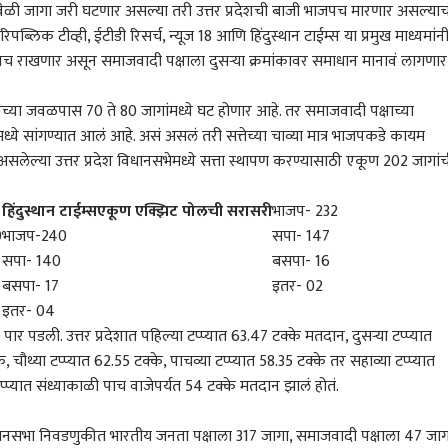
ावेळी जागा जरी घटणार असल्या तरी उत्तर प्रदेशची बाजी भाजपच मारणार असल्याच
रिपब्लिक टीव्ही, ईटीडी रिसर्च, न्यूज 18 आणि हिंदुस्थान टाईम्स या प्रमुख माध्यमांन
 भाजपच राखणार असून समाजवादी पक्षाला दुसऱ्या क्रमांकावर समाधान मानावं लागणार
पच्या जवळपास 70 ते 80 जागांमध्ये घट होणार आहे. तर समाजवादी पक्षाच्या
ध्ये सांगण्यात आलं आहे. असं असलं तरी सत्तेच्या चाव्या मात्र भाजपकडे कायम
लेल्या उत्तर प्रदेश विधानसभेमध्ये सत्ता स्थापण करण्यासाठी एकूण 202 जागांच
हिंदुस्थान टाईम्स
एकूण एक्झिट पोलची सरासरी
भाजप- 232
0
भाजप-240
सपा- 147
सपा- 140
बसपा- 16
बसपा- 17
इतर- 02
इतर- 04
 कॉर्नर
 पार पडली. उत्तर प्रदेशात पहिल्या टप्प्यात 63.47 टक्के मतदान, दुसऱ्या टप्प्यात
, चौथ्या टप्प्यात 62.55 टक्के, पाचव्या टप्प्यात 58.35 टक्के तर सहाव्या टप्प्यात
्प्यात संध्याकाळी पाच वाजेपर्यत 54 टक्के मतदान झालं होतं.
 आर्टिकल
टॉप रील्स
विधानसभा निवडणुकीत भारतीय जनता पक्षाला 317 जागा, समाजवादी पक्षाला 47 जाग
क्रीडा
क्रिकेट
मुंबई