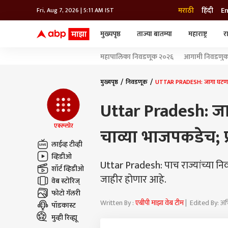
मराठी
हिंदी
En
Fri, Aug 7, 2026 | 5:11 AM IST
मुख्यपृष्ठ
ताज्या बातम्या
महाराष्ट्र
र
बातम्या
जॅाब माझा
लाईफ
महापालिका निवडणूक २०२६
आगामी निवडणुका
भारत
महाराष्ट्र
टेक-गॅजेट
मुंबई
ऑटो
टेलिव्हिजन
विश्व
विश्व
मुख्यपृष्ठ
निवडणूक
UTTAR PRADESH: जागा घटणार पण 
कोल्हापूर
Uttar Pradesh: जागा
पुणे
नवी मुंबई
अमरावती
एक्स्प्लोर
चाव्या भाजपकडेच; प
अहमदनगर
लाईव्ह टीव्ही
अकोला
व्हिडीओ
Uttar Pradesh: पाच राज्यांच्या 
शॉर्ट व्हिडीओ
जाहीर होणार आहे.
वेब स्टोरिज्
फोटो गॅलरी
Written By :
एबीपी माझा वेब टीम
| Edited By: अ
पॉडकास्ट
मुव्ही रिव्ह्यू