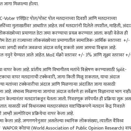
 जागा मिळाल्या होत्या.
ंदाज C-Voter एक्झिट पोल/पोस्ट पोल मतदानाच्या दिवशी आणि मतदानाच्या
क्तींच्या मुलाखतींवर आधारित आहेत. सर्व मतदारांनी दिलेले तपशील, माहिती, अंदा
ोकसंख्येच्या प्रमाणात डेटा जमा करण्याचा प्रयत्न करण्यात आला. काही वेळेस ही
डीपफेकवर केंद्र
टीम इंडियात धावाधाव सुरु!
आशिया कपचं वेळापत्रक
खुल्य
रचा सर्जिकल स्ट्राईक;
आता फिटनेस सिद्ध
जाहीर, भारत पाकिस्तान 'या'
कटऑ
िम डेटा हा राज्याच्या लोकसंख्येच्या प्रमाणातील सामाजिक-आर्थिक स्तराच्या +/-
पार्ह फोटो-व्हिडीओ 3
ारण
करण्यासाठी 10 मिनिटात
राजकारण
दिवशी आमने सामने, दुबईत
राजकारण
खाली
राज
ाच्या अगदी सर्वात जवळचा अंदाज वर्तवू शकतो असा आमचा विश्वास आहे.
ंत हटवावे लागणार
किती किमी पळावं लागणार?
स्पर्धा रंगणार
ठेवण
ील नमुने घेण्यात आले आहेत. MoE मॅक्रो स्तरावर +/- 3% आणि सूक्ष्म स्तरावर +/
1200 मीटर किती मिनिटात
मोह
पूर्ण करावी लागणार? हा सुद्धा
उत्तर
नियम ठरला
ा वापर केला आहे. प्रांतीय आणि विभागीतय मतांचे विश्लेषण करण्यासाठी Split-
काचा वापर मतदानाची टक्केवारी, जागा किती मिळू शकतात, याचा अंदाज
ना देवाचं रूप मानलं जाते,
एकनाथ शिंदे अचानक दरे
इथेनॉल, पेपरफुटीविरोधात
राहु
्या मतांच्या टक्केवारीचा अंदाज आणि मिळणाऱ्या अंदाजित जागा यासाठी
ी आंदोलनात लाठीचार्ज,
गावातून मुंबईकडे रवाना,
बोलणाऱ्यांची खाती बंद
संपर्
ट गन फायर करण्यात
अमित शाहांच्या भेटीसाठी
करण्यासाठी सरकारचा
इन्स
हे. संभाव्य मिळणाऱ्या जागांचा अंदाज वर्तवणे हा सर्वेक्षण विज्ञानाचा भाग नाही
, Gen Z चर्चेत थेट प्रश्न
दौरा आटोपल्याची सूत्रांची
मेटावर दबाव, मेटाने असली
सेशन
 केल्यानंतर मतदारांकडून घेतला जातो. निवडणूक संपेपर्यंत ही प्रक्रिया सुरू असत
ारताच सरसंघचालक
माहिती
बदमाशी करत मोदींसमोर
काह
तात. यासाठी सर्व विधानसभा मतदारसंघात यादृच्छिकपणे मतदान केंद्र निवडले
 भागवत नेमकं काय
गुडघे टेकवू नयेत;
ाले? पहिल्यांदाच जाहीर
केजरीवालांचा गंभीर आरोप
ी आम्ही अल्गोरिदम प्रक्रियेचा वापर केला आहे.
 जमा केला आहे. जणगणनेनुसार असलेल्या स्थानिक लोकसंख्या, त्यातील वैविध्य
ही WAPOR कोडचा (World Association of Public Opinion Research) वा