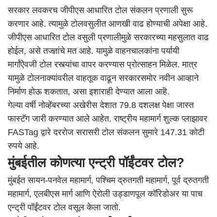
सरकार लवकरच जीपीएस आधारित टोल संकलन प्रणाली सुरू
करणार आहे. त्यामुळे टोलवसुलीत आणखी वाढ होण्याची अपेक्षा आहे.
जीपीएस आधारित टोल वसुली प्रणालीमुळे सरकारच्या महसुलात वाढ
होईल, असे तज्ज्ञांचे मत आहे. यामुळे वाहनचालकांना पर्यायी
मार्गांऐवजी टोल रस्त्यांचा वापर करण्यास प्रोत्साहन मिळेल. मात्र
यामुळे टोलनाक्यांवरील वाहतूक वाढून सरकारसमोर नवीन आव्हाने
निर्माण होऊ शकतात, असा इशाराही देण्यात आला आहॆ.
गेल्या वर्षी नोव्हेंबरच्या अखेरीस देशात 79.8 दशलक्ष पेक्षा जास्त
फास्टॅग जारी करण्यात आले आहेत. राष्ट्रीय महामार्ग शुल्क प्लाझावर
FASTag द्वारे दररोज सरासरी टोल संकलन सुमारे 147.31 कोटी
रुपये आहे.
मुंबईतील कोणत्या एन्ट्री पॉईंटवर टोल?
मुंबई
त सायन-पनवेल महामार्ग, पश्चिम द्रुतगती महामार्ग, पूर्व द्रुतगती
महामार्ग, एलबीएस मार्ग आणि ऐरोली उड्डाणपूल कॉरिडोअर या पाच
एन्ट्री पॉईंटवर टोल वसूल केला जातो.