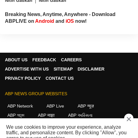
Nitin Gadkari
Nitin Gadkari
Breaking News, Anytime, Anywhere - Download
ABPLIVE on
Android
and
iOS
now!
ABOUT US
FEEDBACK
CAREERS
ADVERTISE WITH US
SITEMAP
DISCLAIMER
PRIVACY POLICY
CONTACT US
ABP NEWS GROUP WEBSITES
ABP Network
ABP Live
ABP न्यूज़
ABP আনন্দ
ABP माझा
ABP અસ્મિતા
×
ABP Ganga
ABP ਸਾਂਝਾ
ABP நாடு
ABP దేశం
We use cookies to improve your experience, analyze
traffic, and personalize content. By clicking "Allow", you
FOLLOW US