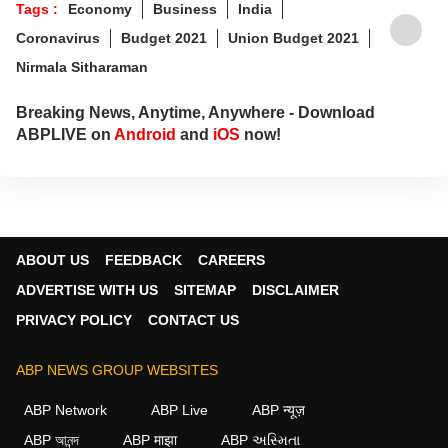
Tags :
Economy
Business
India
Coronavirus
Budget 2021
Union Budget 2021
Nirmala Sitharaman
Breaking News, Anytime, Anywhere - Download
ABPLIVE on
Android
and
iOS
now!
ABOUT US
FEEDBACK
CAREERS
ADVERTISE WITH US
SITEMAP
DISCLAIMER
PRIVACY POLICY
CONTACT US
ABP NEWS GROUP WEBSITES
ABP Network
ABP Live
ABP न्यूज़
ABP আনন্দ
ABP माझा
ABP અસ્મિતા