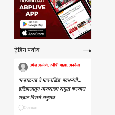
ट्रेडिंग पर्याय
उमेश अलोणे, एबीपी माझा, अकोला
'पन्हाळगड ते पावनखिंड' पदभ्रमंती...
इतिहासातून माणसाला समृद्ध करणारा
भन्नाट निसर्ग अनुभव
Opinion