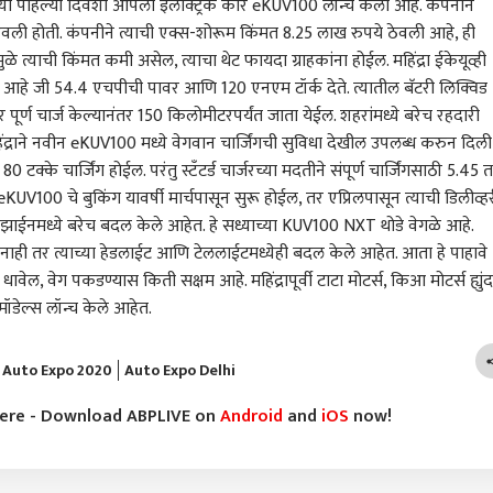
0 च्या पहिल्या दिवशी आपली इलेक्ट्रिक कार eKUV100 लॉन्च केली आहे. कंपनीने
ठेवली होती. कंपनीने त्याची एक्स-शोरूम किंमत 8.25 लाख रुपये ठेवली आहे, ही
ळे त्याची किंमत कमी असेल, त्याचा थेट फायदा ग्राहकांना होईल. महिंद्रा ईकेयूव्ही
र आहे जी 54.4 एचपीची पावर आणि 120 एनएम टॉर्क देते. त्यातील बॅटरी लिक्विड
पूर्ण चार्ज केल्यानंतर 150 किलोमीटरपर्यंत जाता येईल. शहरांमध्ये बरेच रहदारी
हिंद्राने नवीन eKUV100 मध्ये वेगवान चार्जिंगची सुविधा देखील उपलब्ध करुन दिली
0 टक्के चार्जिंग होईल. परंतु स्टँटर्ड चार्जरच्या मदतीने संपूर्ण चार्जिंगसाठी 5.45 
KUV100 चे बुकिंग यावर्षी मार्चपासून सुरू होईल, तर एप्रिलपासून त्याची डिलीव्ह
डिझाईनमध्ये बरेच बदल केले आहेत. हे सध्याच्या KUV100 NXT थोडे वेगळे आहे.
 नाही तर त्याच्या हेडलाईट आणि टेललाईटमध्येही बदल केले आहेत. आता हे पाहावे
वेल, वेग पकडण्यास किती सक्षम आहे. महिंद्रापूर्वी टाटा मोटर्स, किआ मोटर्स ह्युं
 मॉडेल्स लॉन्च केले आहेत.
 कॉर्नर
Auto Expo 2020
Auto Expo Delhi
here - Download ABPLIVE on
Android
and
iOS
now!
 आर्टिकल
टॉप रील्स
भारत
भारत
राज