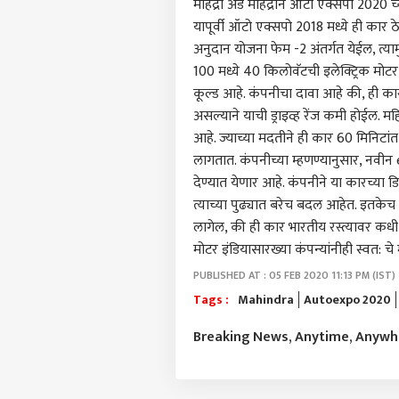
महिंद्रा अँड महिंद्राने ऑटो एक्सपो 202
यापूर्वी ऑटो एक्सपो 2018 मध्ये ही कार 
अनुदान योजना फेम -2 अंतर्गत येईल, त्यामु
100 मध्ये 40 किलोवॅटची इलेक्ट्रिक मोट
कूल्ड आहे. कंपनीचा दावा आहे की, ही कार 
असल्याने याची ड्राइव्ह रेंज कमी होईल. म
आहे. ज्याच्या मदतीने ही कार 60 मिनिटांत 8
लागतात. कंपनीच्या म्हणण्यानुसार, नवीन e
देण्यात येणार आहे. कंपनीने या कारच्या 
त्याच्या पुढ्यात बरेच बदल आहेत. इतकेच
लागेल, की ही कार भारतीय रस्त्यावर कधी धा
मोटर इंडियासारख्या कंपन्यांनीही स्वत: चे
PUBLISHED AT : 05 FEB 2020 11:13 PM (IST)
पर्सनल
Tags :
Mahindra
Autoexpo 2020
Breaking News, Anytime, Anyw
टॉप
हॅलो गेस्ट
भारत