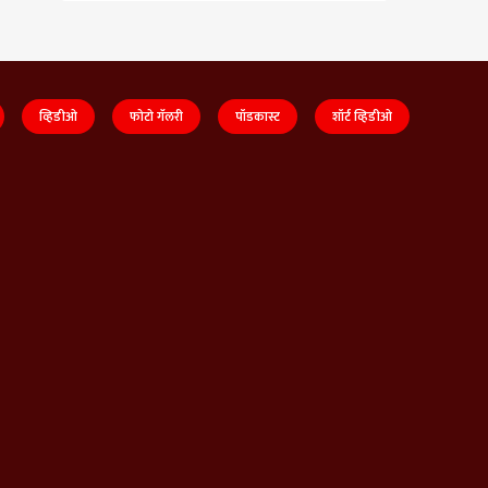
व्हिडीओ
फोटो गॅलरी
पॉडकास्ट
शॉर्ट व्हिडीओ