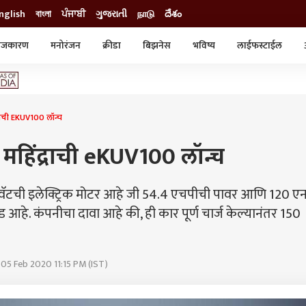
nglish
বাংলা
ਪੰਜਾਬੀ
ગુજરાતી
நாடு
దేశం
ाजकारण
मनोरंजन
क्रीडा
बिझनेस
भविष्य
लाईफस्टाईल
स्टाईल
क्राईम
व्यापार-उद्योग
ट्रेडिंग
ऑटो
ाची EKUV100 लॉन्च
महिंद्राची eKUV100 लॉन्च
किलोवॅटची इलेक्ट्रिक मोटर आहे जी 54.4 एचपीची पावर आणि 120 
ूल्ड आहे. कंपनीचा दावा आहे की, ही कार पूर्ण चार्ज केल्यानंतर 150
 05 Feb 2020 11:15 PM (IST)