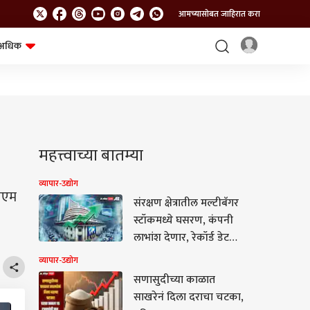
आमच्यासोबत जाहिरात करा
अधिक
शेत-शिवार
भविष्य
महत्त्वाच्या बातम्या
व्यापार-उद्योग
एनएम
संरक्षण क्षेत्रातील मल्टीबॅगर
स्टॉकमध्ये घसरण, कंपनी
लाभांश देणार, रेकॉर्ड डेट
घोषित
व्यापार-उद्योग
सणासुदीच्या काळात
साखरेनं दिला दराचा चटका,