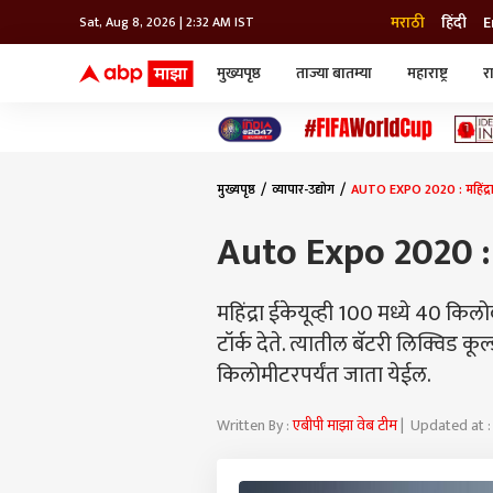
मराठी
हिंदी
E
Sat, Aug 8, 2026 | 2:32 AM IST
मुख्यपृष्ठ
ताज्या बातम्या
महाराष्ट्र
र
बातम्या
जॅाब माझा
लाईफ
भारत
महाराष्ट्र
टेक-गॅजेट
मुंबई
ऑटो
टेलिव्हिजन
विश्व
विश्व
मुख्यपृष्ठ
व्यापार-उद्योग
AUTO EXPO 2020 : महिंद्र
कोल्हापूर
पुणे
Auto Expo 2020 : 
नवी मुंबई
अमरावती
अहमदनगर
महिंद्रा ईकेयूव्ही 100 मध्ये 40 
अकोला
टॉर्क देते. त्यातील बॅटरी लिक्विड क
किलोमीटरपर्यंत जाता येईल.
Written By :
एबीपी माझा वेब टीम
| Updated at :