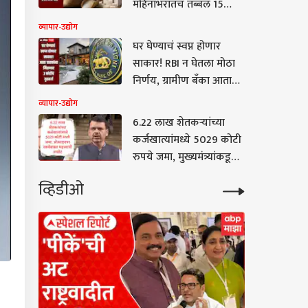
महिनाभरातच तब्बल 15
टक्क्यांची वाढ, दर वाढण्याचं
व्यापार-उद्योग
नेमकं कारण काय?
घर घेण्याचं स्वप्न होणार
साकार! RBI न घेतला मोठा
निर्णय, ग्रामीण बँका आता
ग्राहकांना देणार 3 कोटी
व्यापार-उद्योग
रुपयांचं गृहकर्ज
6.22 लाख शेतकऱ्यांच्या
कर्जखात्यांमध्ये 5029 कोटी
रुपये जमा, मुख्यमंत्र्यांकडून
प्रोत्साहनपर रकमेबाबत
व्हिडीओ
महत्त्वाची अपडेट