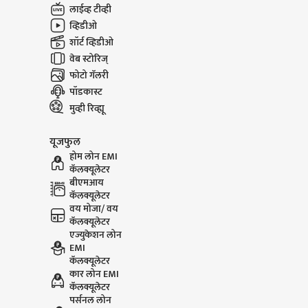
लाईव्ह टीव्ही
व्हिडीओ
शॉर्ट व्हिडीओ
वेब स्टोरिज्
फोटो गॅलरी
पॉडकास्ट
मुव्ही रिव्ह्यू
यूजफुल
होम लोन EMI
कॅलक्यूलेटर
बीएमआय
कॅलक्यूलेटर
वय मोजा/ वय
कॅलक्यूलेटर
एज्युकेशन लोन
EMI
कॅलक्यूलेटर
कार लोन EMI
कॅलक्यूलेटर
पर्सनल लोन