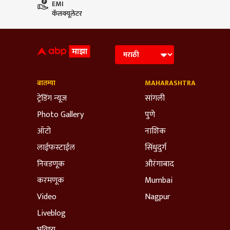
EMI
कॅलक्यूलेटर
बातम्या
MAHARASHTRA
ट्रेडिंग न्यूज
सांगली
Photo Gallery
पुणे
ऑटो
नाशिक
लाईफस्टाईल
सिंधुदुर्ग
निवडणूक
औरंगाबाद
करमणूक
Mumbai
Video
Nagpur
Liveblog
भविष्य