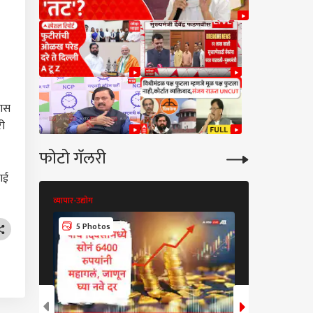
तास
री
फोटो गॅलरी
दाई
व्यापार-उद्योग
व्यापार-उद्योग
5 Photos
6 Photos
कारण