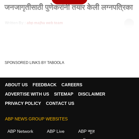
जनजागृतीसाठी पुणेकरांनी तयार केली लग्नपत्रिका
Written By :
abp majha web team
10 Apr 2024 01:27 PM (IST)
Election wedding Card Pune : मतदान जनजागृतीसाठी पुणेकरांनी
तयार केली लग्नपत्रिका पुण्यात एका विवाहा...
see more
Wedding Card
Pune
'Maharashtra
Tags :
SPONSORED LINKS BY TABOOLA
LokSabha Election
ABOUT US
FEEDBACK
CAREERS
ADVERTISE WITH US
SITEMAP
DISCLAIMER
पुणे व्हिडीओ
PRIVACY POLICY
CONTACT US
पुणे
ABP NEWS GROUP WEBSITES
ABP Network
ABP Live
ABP न्यूज़