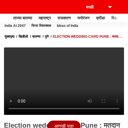
ताज्या बातम्या
महाराष्ट्र
राजकारण
मनोरंजन
क्रीडा
बिझनेस
India At 2047
फिफा विश्वचषक
Ideas of India
मुख्यपृष्ठ
व्हिडीओ
बातम्या
पुणे
ELECTION WEDDING CARD PUNE : मतदान
जनजागृतीसाठी पुणेकरांनी तयार केली लग्नपत्रिका
Election wedding Card Pune : मतदान
आणखी पाहा