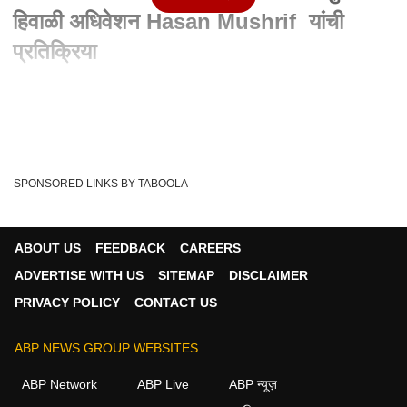
हिवाळी अधिवेशन Hasan Mushrif यांची
प्रतिक्रिया
Written By :
abp majha web team
07 Dec 2023 11:43 AM (IST)
Winter Assembly Session : नागपुरात हिवाळी अधिवेशन Hasan
Mushrif यांची प्रतिक्रिया Maharashtra As...
see more
SPONSORED LINKS BY TABOOLA
Hasan Mushrif
Tags :
Maharashtra Winter Assembly Session
ABOUT US
FEEDBACK
CAREERS
Winter Assembly Session
Nagpur
ADVERTISE WITH US
SITEMAP
DISCLAIMER
PRIVACY POLICY
CONTACT US
बातम्या व्हिडीओ
ABP NEWS GROUP WEBSITES
ABP Network
ABP Live
ABP न्यूज़
महाराष्ट्र