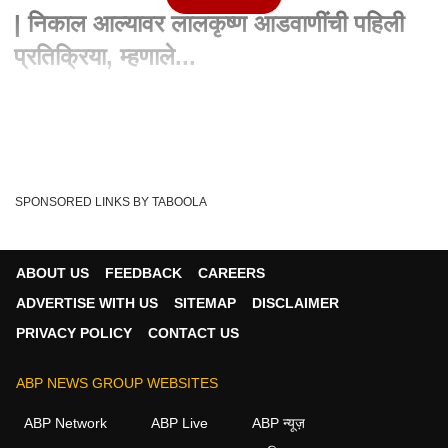
| निकाल आल्यावर लालकृष्ण आडवाणींची पहिली
प्रतिक्रिया, म्हणाले...
Written By :
एबीपी माझा वेब टीम
30 Sep 2020 03:18 PM (IST)
1992 साली बाबरी मशीद पाडल्याचा घटनेचा अंतिम निकाल आज लागला. या
प्रकरणातील सर्व 32 आरोपी निर्दोष मुक...
see more
SPONSORED LINKS BY TABOOLA
Babri Mosque
Ram Temple
Supreme Court
Tags :
Lal Krishna Advani
CBI Court
Babri Masjid Verdict
ABOUT US
FEEDBACK
CAREERS
Babri Masjid
Ayodhya
Ayodhya Babri Masjid Case
ADVERTISE WITH US
SITEMAP
DISCLAIMER
Babri Masjid Demolish
Babri Masjid Demolition Case
PRIVACY POLICY
CONTACT US
Uttar Pradesh
BJP
ABP NEWS GROUP WEBSITES
ABP Network
ABP Live
ABP न्यूज़
भारत व्हिडीओ