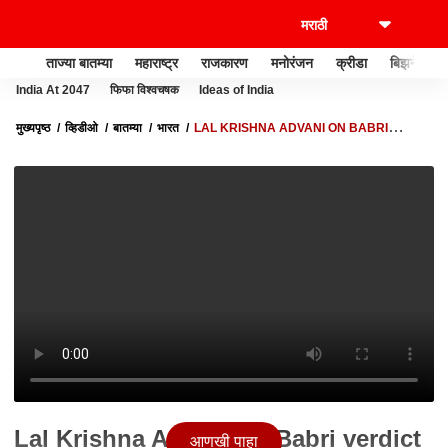
ताज्या बातम्या
महाराष्ट्र
राजकारण
मनोरंजन
क्रीडा
बिझनेस
India At 2047
फिफा विश्वचषक
Ideas of India
मुख्यपृष्ठ
व्हिडीओ
बातम्या
भारत
LAL KRISHNA ADVANI ON BABRI
VERDICT | निकाल आल्यावर लालकृष्ण आडवाणींची पहिली प्रतिक्रिया, म्हणाले...
Lal Krishna Advani on Babri verdict
आणखी पाहा