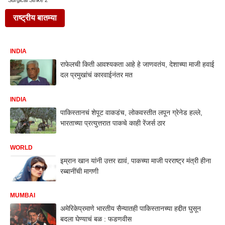
Surgical Strike 2
राष्ट्रीय बातम्या
INDIA
राफेलची किती आवश्यकता आहे हे जाणवतंय, देशाच्या माजी हवाई
दल प्रमुखांचं कारवाईनंतर मत
INDIA
पाकिस्तानचं शेपूट वाकडंच, लोकवस्तीत लपून ग्रेनेड हल्ले,
भारताच्या प्रत्युत्तरात पाकचे काही रेंजर्स ठार
WORLD
इम्रान खान यांनी उत्तर द्यावं, पाकच्या माजी परराष्ट्र मंत्री हीना
रब्बानींची मागणी
MUMBAI
अमेरिकेप्रमाणे भारतीय सैन्यातही पाकिस्तानच्या हद्दीत घुसून
बदला घेण्याचं बळ : फडणवीस