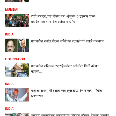
MUMBAI
\'वंदे मातरम\'च्या घोषणा देत अंजुमन-ए-इस्लाम शाळा-
महविद्यालयातील विद्यार्थ्यांचा जल्लोष
INDIA
पाकवरील सर्वात मोठ्या सर्जिकल स्ट्राईकचं मराठी कनेक्शन
BOLLYWOOD
पाकवरील सर्जिकल स्ट्राईकनंतर अभिनेता विकी कौशल
म्हणतो...
INDIA
मातीची शपथ, मी देशाचं नाव लुप्त होऊ देणार नाही, मोदींचं
आश्वासन
INDIA
भारतीय वायुसेनेच्या कारनाम्याचं जोरदार कौतुक, देशभर जल्लोष