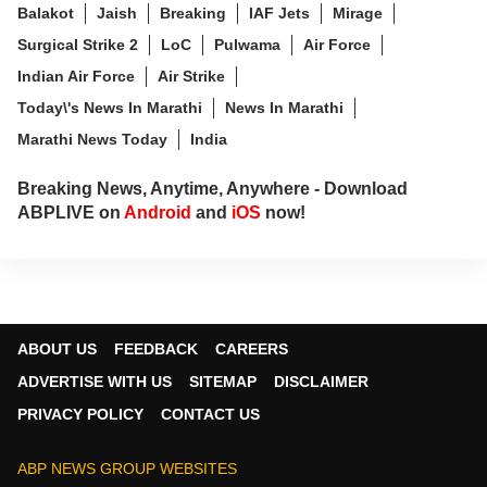
Balakot
Jaish
Breaking
IAF Jets
Mirage
Surgical Strike 2
LoC
Pulwama
Air Force
Indian Air Force
Air Strike
Today\'s News In Marathi
News In Marathi
Marathi News Today
India
Breaking News, Anytime, Anywhere - Download
ABPLIVE on
Android
and
iOS
now!
ABOUT US
FEEDBACK
CAREERS
ADVERTISE WITH US
SITEMAP
DISCLAIMER
PRIVACY POLICY
CONTACT US
ABP NEWS GROUP WEBSITES