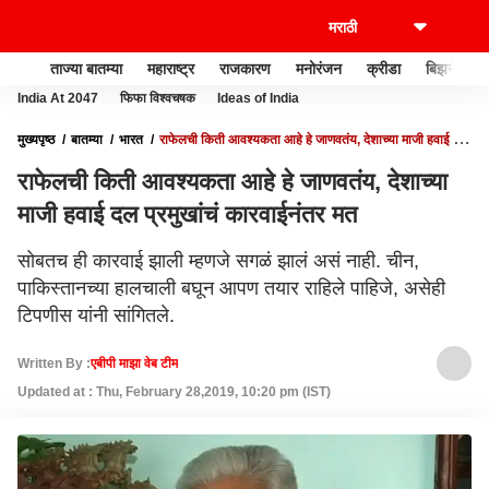
ताज्या बातम्या
महाराष्ट्र
राजकारण
मनोरंजन
क्रीडा
बिझनेस
India At 2047
फिफा विश्वचषक
Ideas of India
मुख्यपृष्ठ
बातम्या
भारत
राफेलची किती आवश्यकता आहे हे जाणवतंय, देशाच्या माजी हवाई दल
प्रमुखांचं कारवाईनंतर मत
राफेलची किती आवश्यकता आहे हे जाणवतंय, देशाच्या
माजी हवाई दल प्रमुखांचं कारवाईनंतर मत
सोबतच ही कारवाई झाली म्हणजे सगळं झालं असं नाही. चीन,
पाकिस्तानच्या हालचाली बघून आपण तयार राहिले पाहिजे, असेही
टिपणीस यांनी सांगितले.
Written By :
एबीपी माझा वेब टीम
Updated at : Thu, February 28,2019, 10:20 pm (IST)