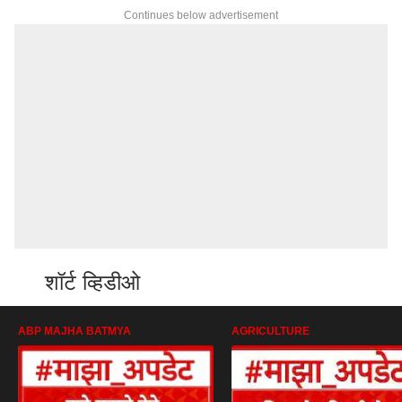
Continues below advertisement
शॉर्ट व्हिडीओ
ABP MAJHA BATMYA
AGRICULTURE