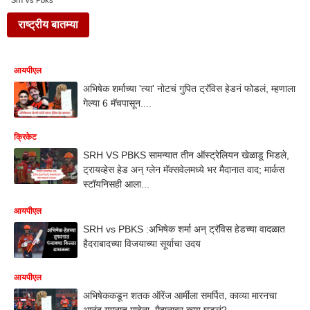
Srh Vs Pbks
राष्ट्रीय बातम्या
आयपीएल
अभिषेक शर्माच्या 'त्या' नोटचं गुपित ट्रॅविस हेडनं फोडलं, म्हणाला
गेल्या 6 मॅचपासून....
क्रिकेट
SRH VS PBKS सामन्यात तीन ऑस्ट्रेलियन खेळाडू भिडले,
ट्रायव्हेस हेड अन् ग्लेन मॅक्सवेलमध्ये भर मैदानात वाद; मार्कस
स्टॉयनिसही आला...
आयपीएल
SRH vs PBKS :अभिषेक शर्मा अन् ट्रॅविस हेडच्या वादळात
हैदराबादच्या विजयाच्या सूर्याचा उदय
आयपीएल
अभिषेककडून शतक ऑरेंज आर्मीला समर्पित, काव्या मारनचा
आनंद गगनात मावेना, मैदानावर काय घडलं?