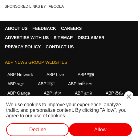
SPONSORED LINKS BY TABOOLA
ABOUT US
FEEDBACK
CAREERS
ADVERTISE WITH US
SITEMAP
DISCLAIMER
PRIVACY POLICY
CONTACT US
ABP NEWS GROUP WEBSITES
ABP Network
ABP Live
ABP न्यूज़
ABP আনন্দ
ABP माझा
ABP અસ્મિતા
ABP Ganga
ABP ਸਾਂਝਾ
ABP நாடு
ABP దేశం
×
We use cookies to improve your experience, analyze
FOLLOW US
traffic, and personalize content. By clicking "Allow", you
agree to our use of cookies.
Decline
Allow
This website follows the
DNPA Code of Ethics.
Copyright@2026.
All rights reserved.