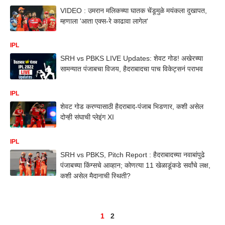
VIDEO : उमरान मलिकच्या घातक चेंडूमुळे मयंकला दुखापत,
म्हणाला 'आता एक्स-रे काढावा लागेल'
IPL
SRH vs PBKS LIVE Updates: शेवट गोड! अखेरच्या
सामन्यात पंजाबचा विजय, हैदराबादचा पाच विकेट्सनं पराभव
IPL
शेवट गोड करण्यासाठी हैदराबाद-पंजाब भिडणार, कशी असेल
दोन्ही संघाची प्लेइंग XI
IPL
SRH vs PBKS, Pitch Report : हैदराबादच्या नवाबांपुढे
पंजाबच्या किंग्सचे आव्हान; कोणत्या 11 खेळाडूंकडे सर्वांचे लक्ष,
कशी असेल मैदानाची स्थिती?
1
2