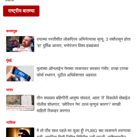
Game
राष्ट्रीय बातम्या
करमणूक
वयाच्या पस्तीशीत लोकप्रिय अभिनेत्याचा मृत्यू; 3 वर्षांपासून होता
'हा' दूर्मिळ आजार; मनोरंजन विश्व हळहळलं
मुंबई
मुलांच्या ऑनलाईन गेमच्या व्यसनावर सरकार गंभीर; तज्ज्ञ टास्क
फोर्स स्थापन, पुढील अधिवेशनात अहवाल
भारत
तीन सख्ख्या बहिणींनी आयुष्य संपवलं, आता 'ते' विकलेले मोबाईल
पोलीस शोधणार; ‘कोरियन गेम’ ठरलं मृत्यूचं कारण? सगळी
माहिती रिकव्हर करणार
नाशिक
मै तो पाँच साल पहले मर चुका हूँ! PUBG च्या व्यसनाने तरुणाचा
बळी, भावनिक चिठ्ठी लिहित विहिरीत उडी मारली, नाशिकमधील