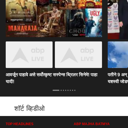
आवर्जून पाहावे असे सर्वोत्कृष्ट सस्पेन्स थ्रिलर सिनेमे! पाहा
पतीने 9 अन्
यादी!
यशस्वी जोडप
शॉर्ट व्हिडीओ
TOP HEADLINES
ABP MAJHA BATMYA