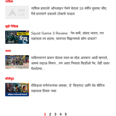
नाशिक
नाशिक हादरले! ऑनलाइन गेमने घेतला 16 वर्षीय मुलाचा जीव;
पैसे हरल्याने उचलले टोकाचे पाऊल
मूव्ही रिव्हिव्ह
Squid Game 3 Review : गेम कमी, संवाद जास्त, पण
पाहायला तर हवाच; फायनल सिझनमध्ये कोण वाचलं?
भारत
पाकिस्ताननं करून घेतला स्वतःचा मोठा अपमान! आधी म्हणाले,
आमचं लढाऊ विमान...पण आता निघाला व्हिडीओ गेम, तेही उधार
घेतलेल्या...
बॉलीवूड
वीकेंडला मनोरंजनाचा धमाका, 'हे' चित्रपट आणि वेब सीरिज
पाहायला विसरु नका
1
2
3
4
5