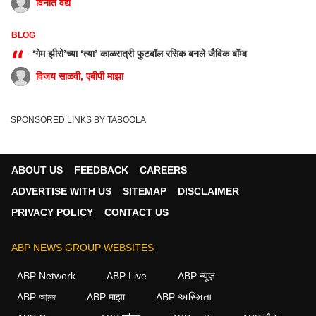
विनीत वैद्य
BLOG
“
‘गेम झीरो’च्या ‘त्या’ काळरात्री फुटबॉल रसिक बनले जैविक बॉम्ब
विजय साळवी, एबीपी माझा
SPONSORED LINKS BY TABOOLA
ABOUT US
FEEDBACK
CAREERS
ADVERTISE WITH US
SITEMAP
DISCLAIMER
PRIVACY POLICY
CONTACT US
ABP NEWS GROUP WEBSITES
ABP Network
ABP Live
ABP न्यूज़
ABP আনন্দ
ABP माझा
ABP અસ્મિતા