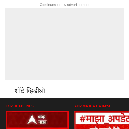
Continues below advertisement
शॉर्ट व्हिडीओ
TOP HEADLINES
ABP MAJHA BATMYA