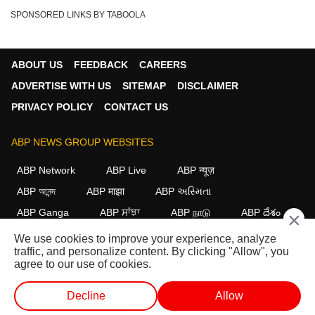
SPONSORED LINKS BY TABOOLA
ABOUT US
FEEDBACK
CAREERS
ADVERTISE WITH US
SITEMAP
DISCLAIMER
PRIVACY POLICY
CONTACT US
ABP NEWS GROUP WEBSITES
ABP Network
ABP Live
ABP न्यूज़
ABP আনন্দ
ABP माझा
ABP અસ્મિતા
ABP Ganga
ABP ਸਾਂਝਾ
ABP நாடு
ABP దేశం
×
We use cookies to improve your experience, analyze
FOLLOW US
traffic, and personalize content. By clicking "Allow", you
agree to our use of cookies.
Decline
Allow
This website follows the
DNPA Code of Ethics.
Copyright@2026.
All rights reserved.