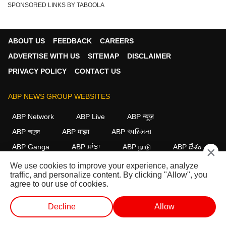
SPONSORED LINKS BY TABOOLA
ABOUT US
FEEDBACK
CAREERS
ADVERTISE WITH US
SITEMAP
DISCLAIMER
PRIVACY POLICY
CONTACT US
ABP NEWS GROUP WEBSITES
ABP Network
ABP Live
ABP न्यूज़
ABP আনন্দ
ABP माझा
ABP અસ્મિતા
ABP Ganga
ABP ਸਾਂਝਾ
ABP நாடு
ABP దేశం
×
We use cookies to improve your experience, analyze
FOLLOW US
traffic, and personalize content. By clicking "Allow", you
agree to our use of cookies.
Decline
Allow
This website follows the
DNPA Code of Ethics.
Copyright@2026.
All rights reserved.
लाईव्ह टीव्ही
शॉर्ट व्हिडीओ
व्हिडीओ
पॉडकास्ट