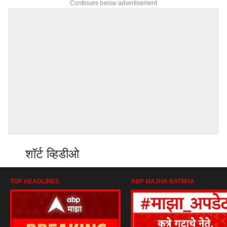
Continues below advertisement
शॉर्ट व्हिडीओ
TOP HEADLINES
ABP MAJHA BATMYA