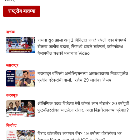
Boxing
राष्ट्रीय बातम्या
क्रीडा
सामना सुरु झाला अन् 1 मिनिटात सगळं संपलं! एका पंचमध्ये
बॉक्सर जागीच पडला, रिंगमध्ये धावले डॉक्टर्स, कॉमनवेल्थ
गेम्समधील धडकी भरवणारा Video
महाराष्ट्र
महाराष्ट्र बॉक्सिंग असोसिएशनच्या अध्यक्षपदाच्या निवडणुकीत
प्रवीण दरेकरांची बाजी, सर्वच 29 जागांवर विजय
करमणूक
ऑलिम्पिक पदक विजेत्या मेरी कोमचं लग्न मोडलं? 20 वर्षांपूर्वी
फुटबॉलरसोबत थाटलेला संसार, आता बिझनेसमनच्या प्रेमात?
क्रिकेट
विराट कोहलीवर लागणार बॅन? 19 वर्षाच्या पोरांसोबत भर
मैदानात भिडला, काय सांगतो ICC चा नियम?