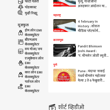
फोटो गॅलरी
मृत्यू, गांधीजींना
असहकार आंदोलन मागे
पॉडकास्ट
घेतले, पंडित भीमसेन
मुव्ही रिव्ह्यू
जोशी यांचा जन्म, आज
महाराष्ट्र
इतिहासात
4 february In
यूजफुल
History : सोशल
होम लोन EMI
मीडिया प्लॅटफॉर्म
कॅलक्यूलेटर
फेसबुकची सुरूवात,
बीएमआय
ग्वाटेमालामधील भूकंपात
करमणूक
कॅलक्यूलेटर
23 हजार लोकांचा मृत्यू;
Pandit Bhimsen
वय मोजा/ वय
आज इतिहासात
Joshi Award :
कॅलक्यूलेटर
‘पं. भीमसेन जोशी स्मृती
एज्युकेशन लोन
पुरस्कार 2022’, ज्येष्ठ
EMI
तबलावादक भरत कामत
पुणे
कॅलक्यूलेटर
आणि हार्मोनियम वादक
Pune : यंदाचा 'सवाई
कार लोन EMI
सुधीर नायक यांना
गंधर्व भीमसेन महोत्सव'
कॅलक्यूलेटर
जाहीर!
येत्या 2 ते 6 फेब्रुवारी
पर्सनल लोन
दरम्यान
EMI
कॅलक्यूलेटर
शॉर्ट व्हिडीओ