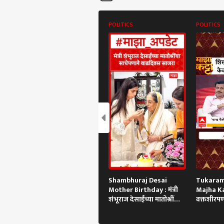
POLITICS
POLITICS
Shambhuraj Desai
Tukaram
Mother Birthday : मंत्री
Majha Ka
शंभूराज देसाईंच्या मातोश्रींचा
वक्तशीरपण
साधेपणाने वाढदिवस साजरा
कसा?