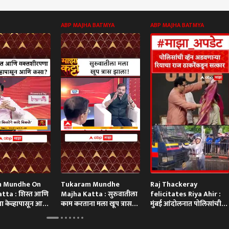
ABP MAJHA BATMYA
ABP MAJHA BATMYA
 Mundhe On
Tukaram Mundhe
Raj Thackeray
tta : शिस्त आणि
Majha Katta : सुरुवातीला
felicitates Riya Ahir :
ा केव्हापासून आणि
काम करताना मला खूप त्रास
मुंबई आंदोलनात पोलिसांची
झाला!
गाडी अडवणाऱ्या रिया अहिरचा
थेट सन्मान