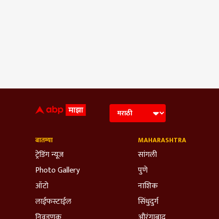
बातम्या
MAHARASHTRA
ट्रेडिंग न्यूज
सांगली
Photo Gallery
पुणे
ऑटो
नाशिक
लाईफस्टाईल
सिंधुदुर्ग
निवडणूक
औरंगाबाद