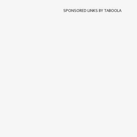
SPONSORED LINKS BY TABOOLA
पर्सनल
टॉप
हॅलो गेस्ट
राजक
आमच्यासोबत जाहिरात करा
प्रायव्हसी पॉलिसी
संपर्क साधा
करिअर
भाजप
फीडबॅक
सुरुं