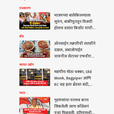
राजकारण
भाजपच्या बालेकिल्ल्याला
सुरुंग, बांकीपूरातून विजयी
होताच प्रशांत किशोर यांची
पहिली प्रतिक्रिया,
बीड
महाराष्ट्राचंही नाव घेतलं!
ऑनलाईन तक्रारीची तातडीने
दखल, अंबाजोगाईत
चायनीज सेंटरवर एफडीएची
धडक कारवाई
व्यापार-उद्योग
मद्यपींना मोठा धक्का, Old
Monk, Bagpiper आणि
RC सह इतर ब्रँडवर बंदी,
नेमकं काय घडलं?
भारत
गृहमंत्र्यांचा पराभव करत
जिंकलेली जागा काँग्रेसनं
ंत्र्यांचा पराभव करत
पुन्हा मिळवली, दतियामधील
ेली जागा काँग्रेसनं पुन्हा