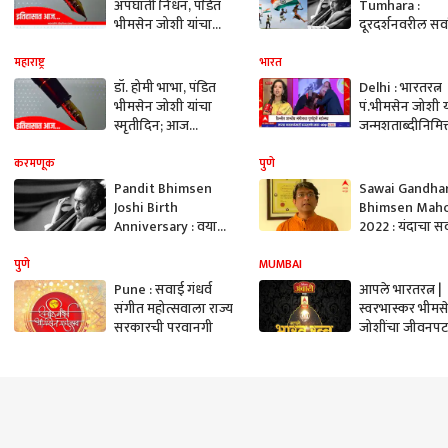
अपघाती निधन, पंडित
Tumhara :
भीमसेन जोशी यांचा
दूरदर्शनवरील सर्
स्मृतीदिन; आज
लोकप्रिय गाणे क
इतिहासात
झाले? वाचा 'मिले
महाराष्ट्र
भारत
मेरा तुम्हारा' गीता
डॉ. होमी भाभा, पंडित
Delhi : भारतरत्न
निर्मितीची भन्नाट
भीमसेन जोशी यांचा
पं.भीमसेन जोशी या
स्मृतीदिन; आज
जन्मशताब्दीनिमित्
इतिहासात काय घडलं?
दिल्लीत संगिताच
करमणूक
पुणे
Pandit Bhimsen
Sawai Gandha
Joshi Birth
Bhimsen Mah
Anniversary : वयाच्या
2022 : यंदाचा स
20व्या वर्षी पहिला
गंधर्व भीमसेन मह
अल्बम रिलीज, रेडिओ
ते 6 फेब्रुवारी दरम
पुणे
MUMBAI
कलाकार म्हणूनही केले
Pune : सवाई गंधर्व
आपले भारतरत्न |
काम! वाचा पंडित
संगीत महोत्सवाला राज्य
स्वरभास्कर भीमस
भीमसेन जोशींबद्दल...
सरकारची परवानगी
जोशींचा जीवनपट
Bharat Ratna |
Bhimsen Joshi 
Gogavale