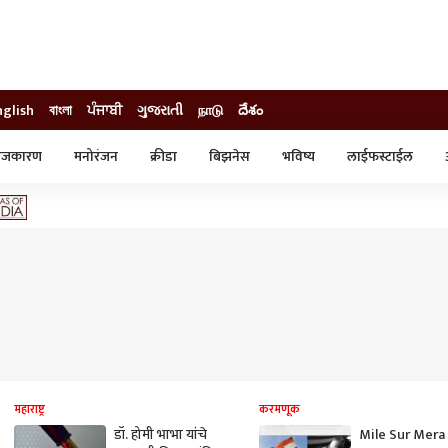
nglish
বাংলা
ਪੰਜਾਬੀ
ગુજરાતી
நாடு
దేశం
ाजकारण
मनोरंजन
क्रीडा
बिझनेस
भविष्य
लाईफस्टाईल
स्टाईल
क्राईम
व्यापार-उद्योग
ट्रेडिंग
ऑटो
महाराष्ट्र
करमणूक
डॉ. होमी भाभा यांचे
Mile Sur Mera