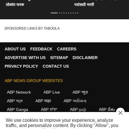
लोकांत फरक
पदांसाठी भरती
SPONSORED LINKS BY TABOOLA
ABOUT US
FEEDBACK
CAREERS
ADVERTISE WITH US
SITEMAP
DISCLAIMER
PRIVACY POLICY
CONTACT US
ABP NEWS GROUP WEBSITES
ABP Network
ABP Live
ABP न्यूज़
ABP আনন্দ
ABP माझा
ABP અસ્મિતા
ABP Ganga
ABP ਸਾਂਝਾ
ABP நாடு
ABP దేశం
×
We use cookies to improve your experience, analyze
FOLLOW US
traffic, and personalize content. By clicking "Allow", you