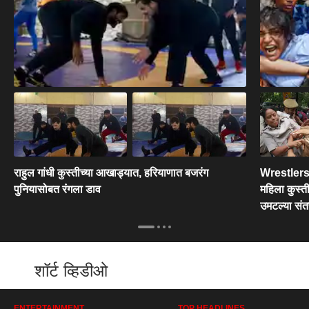
राहुल गांधी कुस्तीच्या आखाड्यात, हरियाणात बजरंग
Wrestlers 
पुनियासोबत रंगला डाव
महिला कुस्त
उमटल्या संतप
शॉर्ट व्हिडीओ
ENTERTAINMENT
TOP HEADLINES