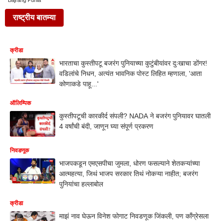
Bajrang Punia
राष्ट्रीय बातम्या
क्रीडा
भारताचा कुस्तीपटू बजरंग पुनियाच्या कुटुंबीयांवर दुःखाचा डोंगर!
वडिलांचे निधन, अत्यंत भावनिक पोस्ट लिहित म्हणाला, 'आता
कोणाकडे पाहू...'
ऑलिम्पिक
कुस्तीपटूची कारकीर्द संपली? NADA ने बजरंग पुनियावर घातली
4 वर्षांची बंदी, जाणून घ्या संपूर्ण प्रकरण
निवडणूक
भाजपकडून एमएसपीचा जुमला, धोरण फसल्याने शेतकऱ्यांच्या
आत्महत्या, जिथं भाजप सरकार तिथं नोकऱ्या नाहीत; बजरंग
पुनियांचा हल्लाबोल
क्रीडा
माझं नाव घेऊन विनेश फोगाट निवडणूक जिंकली, पण काँग्रेसला