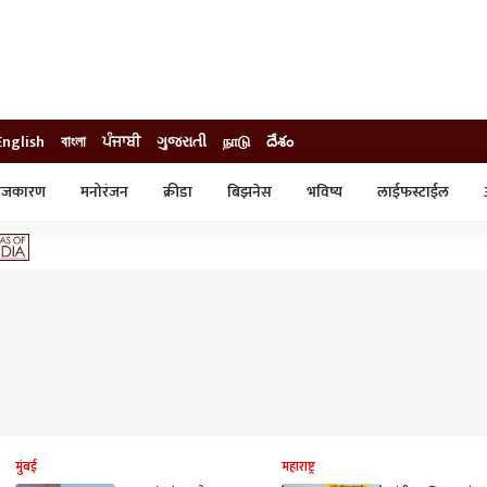
English
বাংলা
ਪੰਜਾਬੀ
ગુજરાતી
நாடு
దేశం
ाजकारण
मनोरंजन
क्रीडा
बिझनेस
भविष्य
लाईफस्टाईल
स्टाईल
क्राईम
व्यापार-उद्योग
ट्रेडिंग
ऑटो
मुंबई
महाराष्ट्र