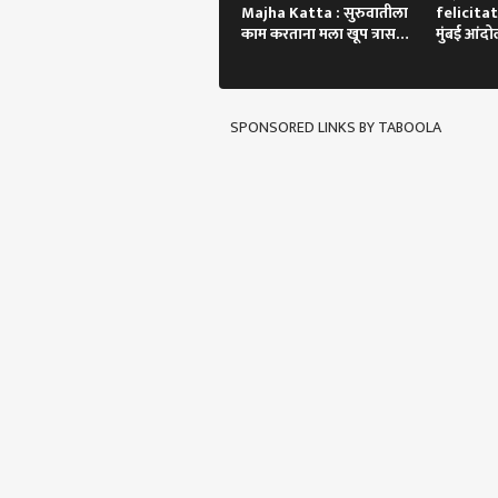
वडिला
Majha Katta : सुरुवातीला
felicitat
आमच्याबद्दल
चौकश
क्रीडा
काम करताना मला खूप त्रास
मुंबई आंद
गुजर
झाला!
गाडी अडवण
तरी
थेट सन्मान
SPONSORED LINKS BY TABOOLA
टीम इ
पेचा
LOGIN
वा म
सुद्