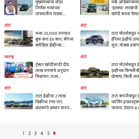
मुख्यमंत्र्यांचा मोठा
मंत्री-अधिकाऱ्यांस
निर्णय! मंत्र्यांच्या
'इतक्या' लाखांची
ताफ्यातील गाड्या
खरेदी करता येणा
निम्म्या; परदेश दौरे रद्द,
राज्यपाल-
सार्वजनिक वाहतुकीचा
मुख्यमंत्र्यांसाठी
ऑटो
ऑटो
वापर बंधनकारक
किमतीची मर्यादा 
फक्त 25,000 रुपयात
टाटा मोटर्सकडून 
बुक करा EV कार, कॅरेन्‍स
हॅरियर.इव्हीचे उत्
क्‍लॅव्हिस ईव्‍हीच्या
सुरू, मोठ्या प्रम
बुकिंगला धमाकेदार
बुकिंग
सुरुवात
महाराष्ट्र
ऑटो
ट्रॅक्टर खरेदीसाठी दीड
टाटा मोटर्सकडून ह
लाख रुपयांचे अनुदान
इव्हीच्या किमतीच
मिळणार, राज्य
घोषणा, किती ला
सरकारची मोठी घोषणा,
SUV खरेदी करता
शेतकऱ्याचा खर्च 70
येणार? काय आहे
ऑटो
ऑटो
टक्के कमी होणार
वैशिष्ट्ये
टाटा ईव्हीचा 2 लाख
टाटा कंपनीकडून ई
विक्रीचा टप्पा पार,
चार्जिंग इन्फ्रास्ट्र
ग्राहकांचे आभार मानत
चालना, देशात 4
कारच्या किमतीवर नव्या
चार्जिंग पाईंट्सच
ऑफर
देणार
1
2
3
4
5