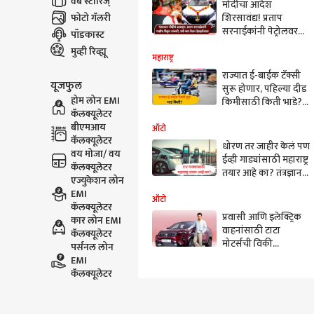
वेब स्टोरिज्
मोदींचा आदेश
फोटो गॅलरी
शिरसावंद्य! प्रताप
सरनाईकांनी पेट्रोलवरची
पॉडकास्ट
गाडी विकली, नवीकोरी
मुव्ही रिव्ह्यू
ईव्ही घेऊन
महाराष्ट्र
सिद्धिविनायकाच्या
राज्यात ई-बाईक टॅक्सी
यूजफुल
दर्शनाला
सुरू होणार, पहिल्या दीड
होम लोन EMI
किमीसाठी किती भाडे?
कॅलक्यूलेटर
प्रवाशांना काय फायदा?
बीएमआय
ई-बाइक टॅक्सी धोरण
ऑटो
कॅलक्यूलेटर
काय?
धोरण तर जाहीर केलं पण
वय मोजा/ वय
ईव्ही गाड्यांसाठी महाराष्ट्र
कॅलक्यूलेटर
तयार आहे का? तंत्रज्ञान
एज्युकेशन लोन
आणि पायाभूत सुविधांचं
EMI
काय?
ऑटो
कॅलक्यूलेटर
प्रवासी आणि इलेक्ट्रिक
कार लोन EMI
वाहनांसाठी टाटा
कॅलक्यूलेटर
मोटर्सची विकी
पर्सनल लोन
कौशलसोबत भागीदारी
EMI
कॅलक्यूलेटर