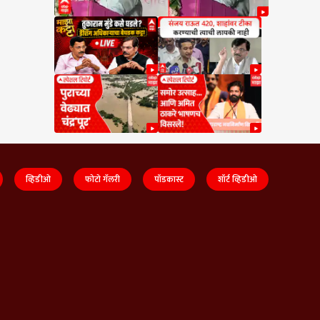
व्हिडीओ
फोटो गॅलरी
पॉडकास्ट
शॉर्ट व्हिडीओ