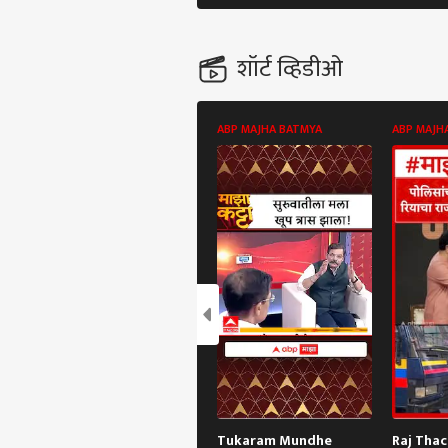
शॉर्ट व्हिडीओ
ABP MAJHA BATMYA
ABP MAJH
पर्सनल
टॉप
हॅलो गेस्ट
राजक
आमच्यासोबत जाहिरात करा
प्रायव्हसी पॉलिसी
संपर्क साधा
करिअर
अभिज
Tukaram Mundhe
Raj Tha
फीडबॅक