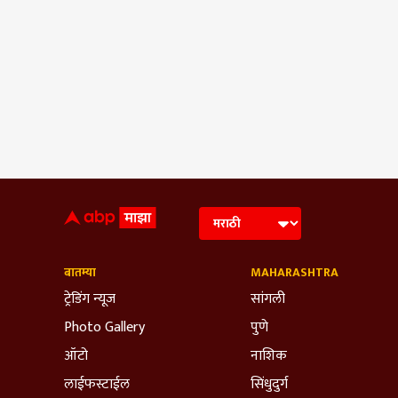
बातम्या
MAHARASHTRA
ट्रेडिंग न्यूज
सांगली
Photo Gallery
पुणे
ऑटो
नाशिक
लाईफस्टाईल
सिंधुदुर्ग