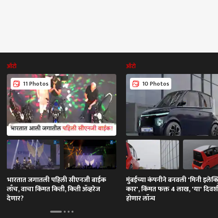
ऑटो
ऑटो
11 Photos
10 Photos
भारतात जगातली पहिली सीएनजी बाईक
मुंबईच्या कंपनीने बनवली 'मिनी इलेक्ट
लाँच, वाचा किंमत किती, किती ॲव्हरेज
कार', किंमत फक्त 4 लाख, 'या' दिवश
देणार?
होणार लॉन्च