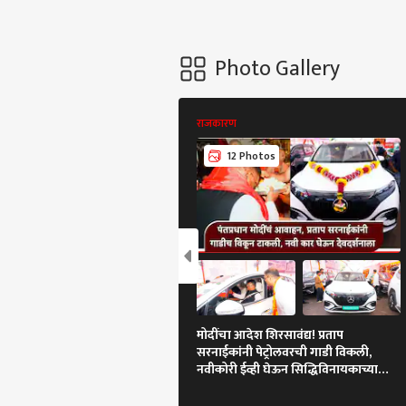
Photo Gallery
राजकारण
12 Photos
मोदींचा आदेश शिरसावंद्य! प्रताप
सरनाईकांनी पेट्रोलवरची गाडी विकली,
नवीकोरी ईव्ही घेऊन सिद्धिविनायकाच्या
दर्शनाला