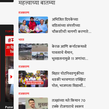
महत्त्वाच्या बातम्या
राजकारण
अभिजित दिपकेंच्या
वडिलांच्या संपत्तीच्या
चौकशीची मागणी करणारे
TOP HEADLINES
ABP MAJHA BATMYA
ABP MAJHA B
गुजराती अमित तिवारी आहे
भारत
तरी कोण?
केरळ आणि कर्नाटकमध्ये
पावसाचे थैमान,
भूस्खलनामुळे 11 जणांचा
जीव गेला, 8 बेपत्ता;
राजकारण
किश्तवारमध्ये ढगफुटीमुळे
बिहार पोटनिवडणुकीचा
कारण
अनेक घरांमध्ये पाणी शिरले,
धडकी भरवणारा एक्झिट
बद्रीनाथ महामार्ग तब्बल 20
पोल, भाजपला विद्यार्थी
मीटर खचला
आंदोलनाचा पहिला फटका
राजकारण
बसणार, प्रशांत किशोर
तज्ज्ञांच्या मते किमान 70
इतिहास घडवणार?
्ञांच्या मते किमान 70
टक्के रोजगाराचे स्वरूप
Pune Ekta Nagar
Sanjay Raut On
Parth Pawa