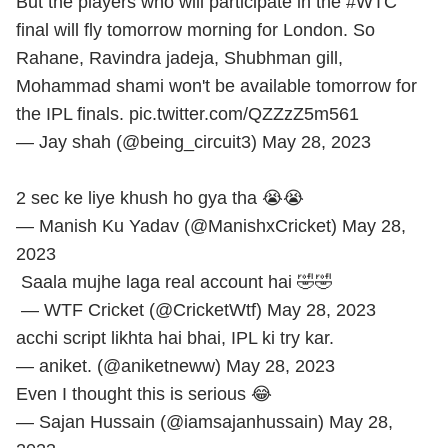
But the players who will participate in the
#WTC
final will fly tomorrow morning for London. So
Rahane, Ravindra jadeja, Shubhman gill,
Mohammad shami won't be available tomorrow for
the IPL finals.
pic.twitter.com/QZZzZ5m561
— Jay shah (@being_circuit3)
May 28, 2023
2 sec ke liye khush ho gya tha 😭😭
— Manish Ku Yadav (@ManishxCricket)
May 28,
2023
Saala mujhe laga real account hai 🤣🤣
— WTF Cricket (@CricketWtf)
May 28, 2023
acchi script likhta hai bhai, IPL ki try kar.
— aniket. (@aniketneww)
May 28, 2023
Even I thought this is serious 😂
— Sajan Hussain (@iamsajanhussain)
May 28,