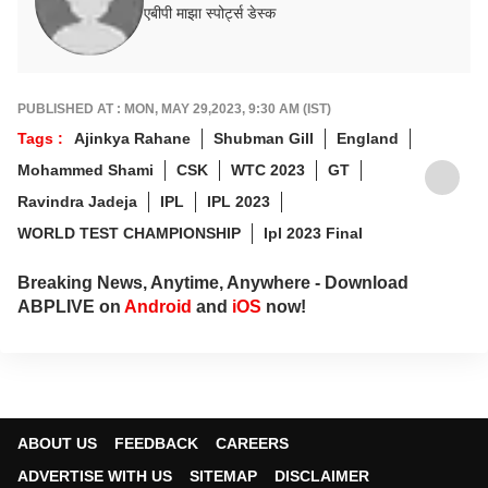
एबीपी माझा स्पोर्ट्स डेस्क
PUBLISHED AT : MON, MAY 29,2023, 9:30 AM (IST)
Tags :
Ajinkya Rahane
Shubman Gill
England
Mohammed Shami
CSK
WTC 2023
GT
Ravindra Jadeja
IPL
IPL 2023
WORLD TEST CHAMPIONSHIP
Ipl 2023 Final
Breaking News, Anytime, Anywhere - Download
ABPLIVE on
Android
and
iOS
now!
ABOUT US
FEEDBACK
CAREERS
ADVERTISE WITH US
SITEMAP
DISCLAIMER