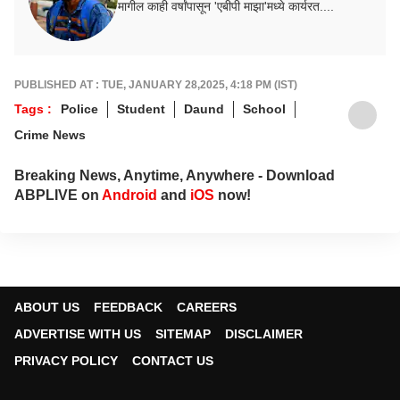
मागील काही वर्षांपासून 'एबीपी माझा'मध्ये कार्यरत....
PUBLISHED AT : TUE, JANUARY 28,2025, 4:18 PM (IST)
Tags :
Police
Student
Daund
School
Crime News
Breaking News, Anytime, Anywhere - Download
ABPLIVE on
Android
and
iOS
now!
ABOUT US
FEEDBACK
CAREERS
ADVERTISE WITH US
SITEMAP
DISCLAIMER
PRIVACY POLICY
CONTACT US