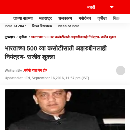
ताज्या बातम्या
महाराष्ट्र
राजकारण
मनोरंजन
क्रीडा
बिझनेस
India At 2047
फिफा विश्वचषक
Ideas of India
मुख्यपृष्ठ
क्रीडा
भारताच्या 500 व्या कसोटीसाठी अझरुद्दीनलाही निमंत्रण- राजीव शुक्ला
भारताच्या 500 व्या कसोटीसाठी अझरुद्दीनलाही
निमंत्रण- राजीव शुक्ला
Written By :
एबीपी माझा वेब टीम
Updated at : Fri, September 16,2016, 11:57 pm (IST)