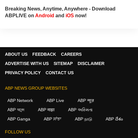
Breaking News, Anytime, Anywhere - Download
ABPLIVE on
Android
and
iOS
now!
ABOUT US
FEEDBACK
CAREERS
ADVERTISE WITH US
SITEMAP
DISCLAIMER
PRIVACY POLICY
CONTACT US
ABP NEWS GROUP WEBSITES
ABP Network
ABP Live
ABP न्यूज़
ABP আনন্দ
ABP माझा
ABP અસ્મિતા
ABP Ganga
ABP ਸਾਂਝਾ
ABP நாடு
ABP దేశం
FOLLOW US