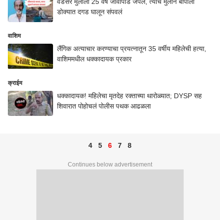
वेडसर मुलाला 25 वर्षे जीवापाड जपलं, त्याच मुलाने बापाला
डोक्यात दगड घालून संपवलं
वाशिम
लैंगिक अत्याचार करण्याचा प्रयत्नातून 35 वर्षीय महिलेची हत्या,
वाशिममधील धक्कादायक प्रकार
क्राईम
धक्कादायक! महिलेचा मृतदेह रक्ताच्या थारोळ्यात; DYSP सह
शिवारात पोहोचलं पोलीस पथक आढळला
4
5
6
7
8
Continues below advertisement