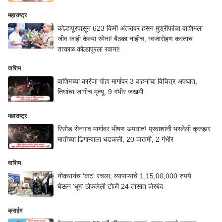
महाराष्ट्र
कोल्हापूरपासून 623 किमी अंतरावर हसन मुश्रीफांचा वाशिमला
जीव काही केल्या रमेना! बैठका नाहीच, ध्वजारोहण करताच
तत्काळ कोल्हापूरला रवाना!
वाशिम
वाशिमच्या कारंजा पोहा मार्गावर 3 वाहनांचा विचित्र अपघात,
तिघांचा जागीच मृत्यू, 9 गंभीर जखमी
महाराष्ट्र
रिसोड सेनगाव मार्गावर भीषण अपघात! प्रवाशांनी भरलेली क्रूझर
मातीच्या ढिगाऱ्याला धडकली, 20 जखमी, 2 गंभीर
वाशिम
नोकरानंच 'कट' रचला; व्यापाऱ्याचे 1,15,00,000 रुपये
घेऊन 'धूम' ठोकलेली टोळी 24 तासात जेरबंद
क्राईम