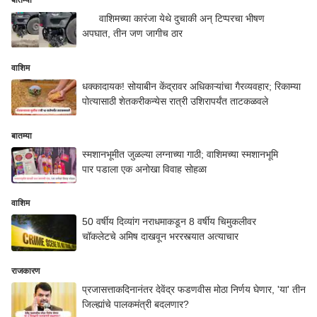
बातम्या
वाशिमच्या कारंजा येथे दुचाकी अन् टिप्परचा भीषण
अपघात, तीन जण जागीच ठार
वाशिम
धक्कादायक! सोयाबीन केंद्रावर अधिकाऱ्यांचा गैरव्यवहार; रिकाम्या
पोत्यासाठी शेतकरीकन्येस रात्री उशिरापर्यंत ताटकळवले
बातम्या
स्मशानभूमीत जुळल्या लग्नाच्या गाठी; वाशिमच्या स्मशानभूमि
पार पडाला एक अनोखा विवाह सोहळा
वाशिम
50 वर्षीय दिव्यांग नराधमाकडून 8 वर्षीय चिमुकलीवर
चॉकलेटचे अमिष दाखवून भररस्त्यात अत्याचार
राजकारण
प्रजासत्ताकदिनानंतर देवेंद्र फडणवीस मोठा निर्णय घेणार, 'या' तीन
जिल्ह्यांचे पालकमंत्री बदलणार?