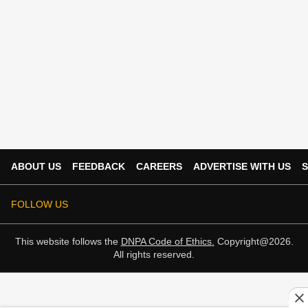
ABOUT US
FEEDBACK
CAREERS
ADVERTISE WITH US
S
FOLLOW US
This website follows the
DNPA Code of Ethics.
Copyright@2026.
All rights reserved.