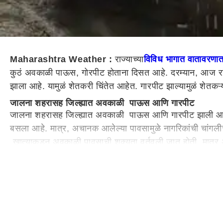
Maharashtra Weather :
राज्याच्या
विविध भागात वातावर
कुठं अवकाळी पाऊस, गोरपीट होताना दिसत आहे. दरम्यान, आज रा
झाला आहे. यामुळं शेतकरी चिंतेत आहेत. गारपीट झाल्यामुळं शेतकऱ्य
जालना शहरासह जिल्ह्यात अवकाळी पाऊस आणि गारपीट
जालना शहरासह जिल्ह्यात अवकाळी पाऊस आणि गारपीट झाली आहे. 
बसला आहे. मात्र, अचानक आलेल्या पावसामुळे नागरिकांची चांगली
खात्याकडून अवकाळी पावसाची शक्यता वर्तवली जात होती. मात्र
बुलढाण्यात गारपिटीमुळं काही प्रमाणात उन्हाळी पिकांचे नुकसान
हवामान खात्याने वर्तवलेल्या अंदाजानुसार आज
बुलढाणा
जिल्ह्याती
तारांबळ उडाली. बिबी परिसरात झालेल्या गारपिटीमुळं काही प्रमाणा
वाशिम जिल्ह्यात अनेक भागात गारपीटीसह पावसाची हजेरी
हवामान खात्याने वर्तवलेल्या अंदाजानुसार आज
वाशिम
जिल्ह्यात अ