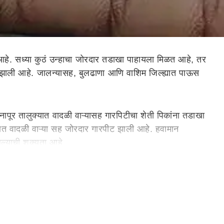
हे. सध्या कुठं उन्हाचा जोरदार तडाखा पाहायला मिळत आहे, तर
झाली आहे. जालन्यासह, बुलढाणा आणि वाशिम जिल्ह्यात पाऊस
र तालुक्यात वादळी वाऱ्यासह गारपिटीचा शेती पिकांना तडाखा
ात वादळी वाऱ्या सह जोरदार गारपीट झाली आहे. हवामान
ल्याची शक्यता आहे.
णार तालुक्यातील बिबी येथील लग्न समारंभात मोठ्या प्रमाणात
वली आहे. अवकाळी पावसामुळं आंबा पिकासह भाजीपाला आणि