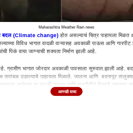
Maharashtra Weather Rain news
णात बदल (Climate change)
होत असल्याचं चित्र पाहायला मिळत आ
ज्याच्या विविध भागात वादळी वाऱ्यासह अवकाळी पाऊस आणि गारपीट 
ांची पिकं वाया जाण्याची शक्यता निर्माण झाली आहे.
ग्रामीण भागात जोरदार अवकाळी पावसाला सुरुवात.झाली आहे. बदनापू
च तारांबळ उडाल्याचे पाहायला मिळाले. जालना आणि बदनापूर तालुक्य
 अचानक आलेल्या या वादळी पाऊस आणि गारपीटीने पिकांचे नुकसान झा
आणखी वाचा
ल लोणार तालुक्यात वादळी वाऱ्यासह गारपीट झाली. वादळी वाऱ्यामुळं लो
त उन्हाळी पिकांचे नुकसान झालं आहे.
नेक भागात हलक्या मध्यम स्वरूपाच्या गारपिटीसह पावसाने हजेरी ला