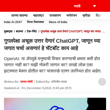
ताज्या बातम्या
महाराष्ट्र
राजकारण
मनोरंजन
क्रीडा
बिझनेस
India At 2047
फिफा विश्वचषक
Ideas of India
मुख्यपृष्ठ
बातम्या
टेक-गॅजेट
गुगलपेक्षा अचूक उत्तर देणारं CHATGPT, जाणून घ्या जगात चर्चा
असणारं हे चॅटबॉट काय आहे
गुगलपेक्षा अचूक उत्तर देणारं ChatGPT, जाणून घ्या
जगात चर्चा असणारं हे चॅटबॉट काय आहे
OpenAI: या ॲपमुळे मनुष्याची विचार करण्याची क्षमता कमी होत
जाणार नाही का? माझी नोकरी जाणार का? लाखो लोक एका
झटक्यात बेकार होतील का? यासारखे प्रश्न उपस्थित होत आहेत.
Written By :
सत्यम जोशी
Edited By: अभिजीत जाधव
Updated at : Fri, December 9,2022, 9:45 pm (IST)