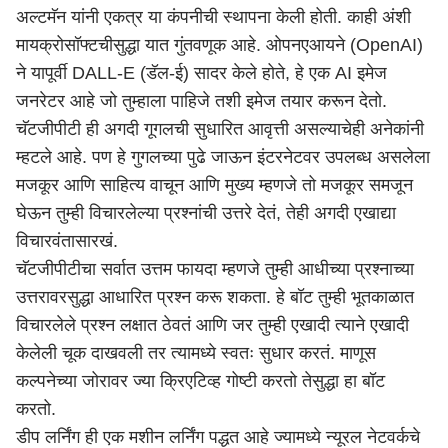
अल्टमॅन यांनी एकत्र या कंपनीची स्थापना केली होती. काही अंशी
मायक्रोसॉफ्टचीसुद्धा यात गुंतवणूक आहे. ओपनएआयने (OpenAI)
ने यापूर्वी DALL-E (डॅल-ई) सादर केले होते, हे एक AI इमेज
जनरेटर आहे जो तुम्हाला पाहिजे तशी इमेज तयार करून देतो.
चॅटजीपीटी ही अगदी गूगलची सुधारित आवृत्ती असल्याचेही अनेकांनी
म्हटले आहे. पण हे गुगलच्या पुढे जाऊन इंटरनेटवर उपलब्ध असलेला
मजकूर आणि साहित्य वाचून आणि मुख्य म्हणजे तो मजकूर समजून
घेऊन तुम्ही विचारलेल्या प्रश्नांची उत्तरे देतं, तेही अगदी एखाद्या
विचारवंतासारखं.
चॅटजीपीटीचा सर्वात उत्तम फायदा म्हणजे तुम्ही आधीच्या प्रश्नाच्या
उत्तरावरसुद्धा आधारित प्रश्न करू शकता. हे बॉट तुम्ही भूतकाळात
विचारलेले प्रश्न लक्षात ठेवतं आणि जर तुम्ही एखादी त्याने एखादी
केलेली चूक दाखवली तर त्यामध्ये स्वतः सुधार करतं. माणूस
कल्पनेच्या जोरावर ज्या क्रिएटिव्ह गोष्टी करतो तेसुद्धा हा बॉट
करतो.
डीप लर्निंग ही एक मशीन लर्निंग पद्धत आहे ज्यामध्ये न्यूरल नेटवर्कचे