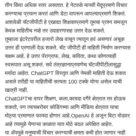
तीन किंवा अधिक स्तर असतात. हे नेटवर्क मानवी मेंदूप्रमाणे विचार
करण्याचा प्रयत्न करतं आणि डेटा वापरून आपल्याप्रमाणे शिकतं.
अशावेळी चॅटजीपीटी हे एखाद्या शिक्षकाप्रमाणे तुमचा प्रश्न समजून
केवळ माहितीच नव्हे तर उदाहरणासह उत्तर देऊ शकते.
तुम्हाला इंटरेटवरील हजारो लेख वाचून त्यातून हवं असणारं अचूक
उत्तर ही प्रणाली देऊ शकते. चॅट जीपीटी ही माहिती निर्माण करण्यास
सक्षम आहे. हे उत्तर पॅराग्राफ, लेख, कविता, कथा कोणत्याही
स्वरूपात असू शकतं. सर्व तंत्रज्ञानाप्रमाणेच चॅटजीपीटीलासुद्धा
मर्यादा आहेत. ChatGPT विस्तृत आणि नेमकी माहिती देऊ शकत
असले तरीही या माहितीची सत्यता 100 टक्के योग्य असेल याची
खात्री नाही.
ChatGPTचा वापर शिक्षण, कला,कायदा वगैरे क्षेत्रात तर होऊच
शकतो, पण त्याचबरोबर कोडिंगच्या आणि मीडिया क्षेत्रात याचा
मोठ्या प्रमाणात फायदा होणार आहे.OpenAI हे अजून बिटा मोडवर
आहे त्यामुळे येणाऱ्या काळात यात मोठे बदल अपेक्षित आहेत.
या ॲपमुळे मनुष्याची विचार करण्याची क्षमता कमी होत जाणार नाही