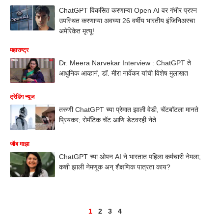
ChatGPT विकसित करणाऱ्या Open AI वर गंभीर प्रश्न
उपस्थित करणाऱ्या अवघ्या 26 वर्षीय भारतीय इंजिनिअरचा
अमेरिकेत मृत्यू!
महाराष्ट्र
Dr. Meera Narvekar Interview : ChatGPT ते
आधुनिक आव्हानं, डॉ. मीरा नार्वेकर यांची विशेष मुलाखत
ट्रेडिंग न्यूज
तरुणी ChatGPT च्या प्रेमात झाली वेडी, चॅटबॉटला मानते
प्रियकर; रोमँटिक चॅट आणि डेटवरही नेते
जॅाब माझा
ChatGPT च्या ओपन AI ने भारतात पहिला कर्मचारी नेमला;
कशी झाली नेमणूक अन् शैक्षणिक पात्रता काय?
1
2
3
4