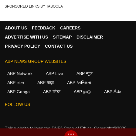
SPONSORED LINKS BY TABOOLA
ABOUT US
FEEDBACK
CAREERS
ADVERTISE WITH US
SITEMAP
DISCLAIMER
PRIVACY POLICY
CONTACT US
ABP NEWS GROUP WEBSITES
ABP Network
ABP Live
ABP न्यूज़
ABP আনন্দ
ABP माझा
ABP અસ્મિતા
ABP Ganga
ABP ਸਾਂਝਾ
ABP நாடு
ABP దేశం
×
FOLLOW US
We use cookies to improve your experience, analyze
traffic, and personalize content. By clicking "Allow", you
agree to our use of cookies.
This website follows the
DNPA Code of Ethics.
Copyright@2026.
Decline
Allow
All rights reserved.