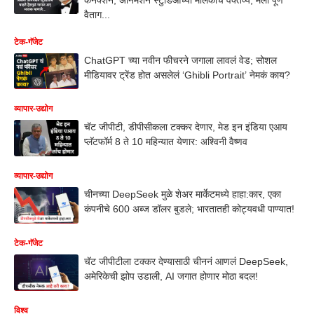
वैताग...
टेक-गॅजेट
ChatGPT च्या नवीन फीचरने जगाला लावलं वेड; सोशल
मीडियावर ट्रेंड होत असलेलं ‘Ghibli Portrait’ नेमकं काय?
व्यापार-उद्योग
चॅट जीपीटी, डीपीसीकला टक्कर देणार, मेड इन इंडिया एआय
प्लॅटफॉर्म 8 ते 10 महिन्यात येणार: अश्विनी वैष्णव
व्यापार-उद्योग
चीनच्या DeepSeek मुळे शेअर मार्केटमध्ये हाहा:कार, एका
कंपनीचे 600 अब्ज डॉलर बुडले; भारतातही कोट्यवधी पाण्यात!
टेक-गॅजेट
चॅट जीपीटीला टक्कर देण्यासाठी चीननं आणलं DeepSeek,
अमेरिकेची झोप उडाली, AI जगात होणार मोठा बदल!
विश्व