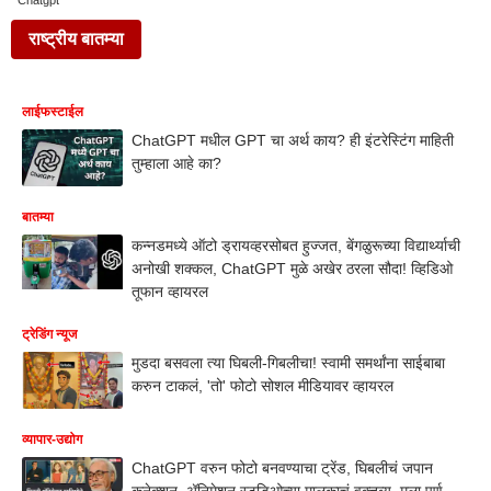
Chatgpt
राष्ट्रीय बातम्या
लाईफस्टाईल
ChatGPT मधील GPT चा अर्थ काय? ही इंटरेस्टिंग माहिती
तुम्हाला आहे का?
बातम्या
कन्नडमध्ये ऑटो ड्रायव्हरसोबत हुज्जत, बेंगळुरूच्या विद्यार्थ्याची
अनोखी शक्कल, ChatGPT मुळे अखेर ठरला सौदा! व्हिडिओ
तूफान व्हायरल
ट्रेडिंग न्यूज
मुडदा बसवला त्या घिबली-गिबलीचा! स्वामी समर्थांना साईबाबा
करुन टाकलं, 'तो' फोटो सोशल मीडियावर व्हायरल
व्यापार-उद्योग
ChatGPT वरुन फोटो बनवण्याचा ट्रेंड, घिबलीचं जपान
कनेक्शन, अ‍ॅनिमेशन स्टुडिओच्या मालकाचं वक्तव्य, मला पूर्ण