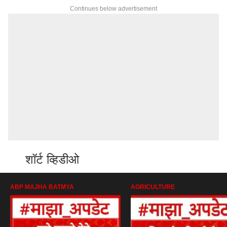
Continues below advertisement
शॉर्ट व्हिडीओ
ABP MAJHA BATMYA
AGRICULTURE