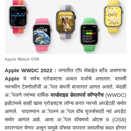
Apple Watch OS9
Apple WWDC 2022 :
जगातील टॉप मोबाईल ब्रँड असणाऱ्या
Apple
चे सर्वच प्रोडक्टस अव्वल दर्जाचे असतात. दरवर्षी
नवनवीन टेक्नोलॉजी अॅपल कंपनी बाजारात आणत असते. यंदाही
अॅपलने त्यांच्या वार्षिक
वर्ल्डवाइड डेवलपर्स कॉन्फ्रेंस
(WWDC)
इव्हेंटमध्ये काही खास प्रोडक्ट्स लॉन्च करत नवनवे अपडेटही समोर
आणले. यादरम्यान अॅपलनं अॅपल वॉच युजर्ससाठी नवं अपडेट
समोर आणलं आहे. आता अॅपल वॉचमध्ये ओएस 9 (OS9)
वापरण्यात येणार असून यामुळे वॉचचा वापरात कमालीचा बदल होणार