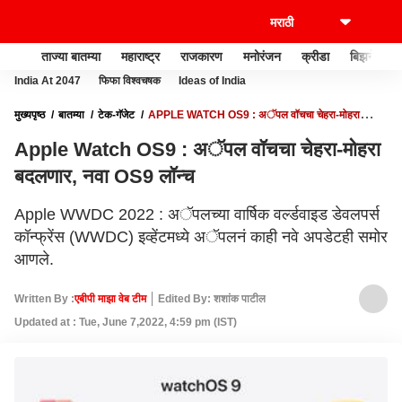
ताज्या बातम्या
महाराष्ट्र
राजकारण
मनोरंजन
क्रीडा
बिझनेस
India At 2047
फिफा विश्वचषक
Ideas of India
मुख्यपृष्ठ
बातम्या
टेक-गॅजेट
APPLE WATCH OS9 : अॅपल वॉचचा चेहरा-मोहरा
बदलणार, नवा OS9 लॉन्च
Apple Watch OS9 : अॅपल वॉचचा चेहरा-मोहरा
बदलणार, नवा OS9 लॉन्च
Apple WWDC 2022 : अॅपलच्या वार्षिक वर्ल्डवाइड डेवलपर्स
कॉन्फ्रेंस (WWDC) इव्हेंटमध्ये अॅपलनं काही नवे अपडेटही समोर
आणले.
Written By :
एबीपी माझा वेब टीम
Edited By: शशांक पाटील
Updated at : Tue, June 7,2022, 4:59 pm (IST)