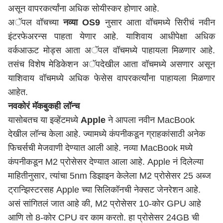
असून वापरकर्त्यांना अधिक सोयीस्कर होणार आहे.
अॅपल वॉचच्या
नव्या OS9
नुसार आता वॉचमध्ये सिरीचं नवीन
इंटरफेअरन्स पाहता येणार आहे. याशिवाय आधीपेक्षा अधिक
वर्कआऊट मोड्स आता अॅपल वॉचमध्ये पाहायला मिळणार आहे.
तसंच विशेष मेडिकेशन अॅपदेखील आता वॉचमध्ये असणार असून
याशिवाय वॉचमध्ये अधिक फेसेस वापरकर्त्यांना पाहायला मिळणार
आहेत.
नवकोरं मॅकबुकही लॉन्च
यासोबतच या इव्हेंटमध्ये
Apple
ने आपला नवीन MacBook
देखील लॉन्च केला आहे. ज्यामध्ये कंपनीकडून ग्राहकांसाठी अनेक
फिचर्सची मेजवाणी देण्यात आली आहे. नव्या MacBook मध्ये
कंपनीकडून M2 प्रोसेसर देण्यात आला आहे. Apple नं दिलेल्या
माहितीनुसार, त्यांचा 5nm डिझाइन केलेला M2 प्रोसेसर 25 अब्ज
ट्रान्झिस्टरसह Apple च्या सिलिकॉनची नेक्सट जेनरेशन आहे.
असं सांगितलं जात आहे की, M2 प्रोसेसर 10-कोर GPU आहे
आणि तो 8-कोर CPU वर काम करतो. हा प्रोसेसर 24GB ची