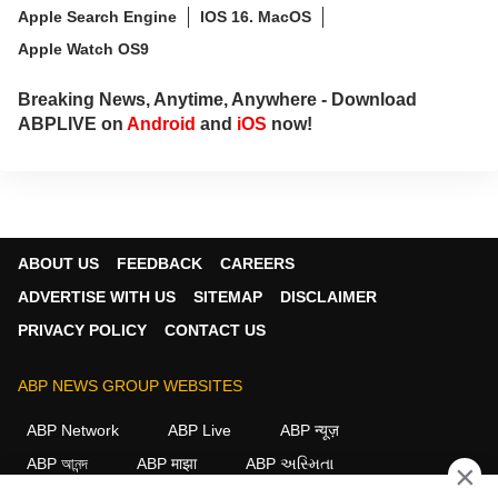
Apple Search Engine
IOS 16. MacOS
Apple Watch OS9
Breaking News, Anytime, Anywhere - Download
ABPLIVE on
Android
and
iOS
now!
ABOUT US
FEEDBACK
CAREERS
ADVERTISE WITH US
SITEMAP
DISCLAIMER
PRIVACY POLICY
CONTACT US
ABP NEWS GROUP WEBSITES
ABP Network
ABP Live
ABP न्यूज़
ABP আনন্দ
ABP माझा
ABP અસ્મિતા
×
ABP Ganga
ABP ਸਾਂਝਾ
ABP நாடு
ABP దేశం